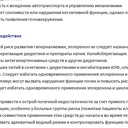
сть к вождению автотранспорта и управлению механизмами
ет сонливости или нарушения когнитивной функции, однако 
ть появления головокружения.
модействие
 риск развития гиперкалиемии, эплеренон не следует назнач
ерегающие диуретики и препараты калия. Калийсберегающие
ы антигипертензивных средств и других диуретиков.
ших литий в сочетании с диуретиками и ингибиторами АПФ, оп
. Следует избегать одновременного применения эплеренона и
лимус могут вызвать нарушение функции почек и повысить рис
ует избегать одновременного применения эплеренона и цикл
привести к острой почечной недостаточности за счет прямого
ции, особенно у больных группы риска (пожилые пациенты и
и совместном применении этих средств до начала и во время л
вать адекватный водный режим и контролировать функцию п