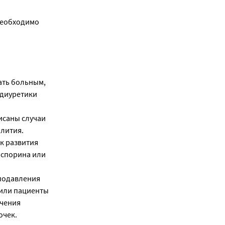
необходимо
ать больным,
 диуретики
исаны случаи
 лития.
к развития
оспорина или
 подавления
/или пациенты
ечения
очек.