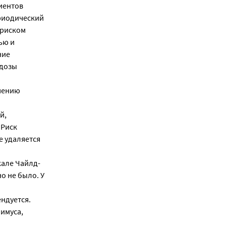
циентов
риодический
 риском
ью и
ние
 дозы
чению
й,
 Риск
е удаляется
кале Чайлд-
о не было. У
ндуется.
имуса,