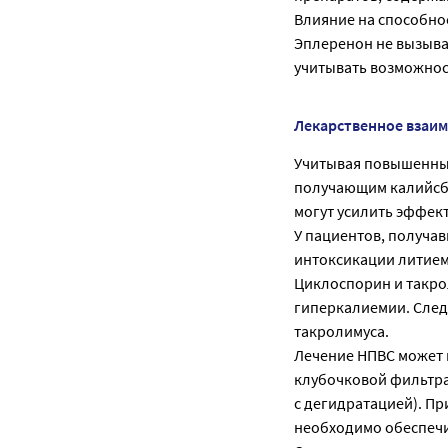
Влияние на способно
Эплеренон не вызыва
учитывать возможнос
Лекарственное взаи
Учитывая повышенный
получающим калийсб
могут усилить эффект
У пациентов, получав
интоксикации литием
Циклоспорин и такро
гиперкалиемии. След
такролимуса.
Лечение НПВС может 
клубочковой фильтра
с дегидратацией). Пр
необходимо обеспечи