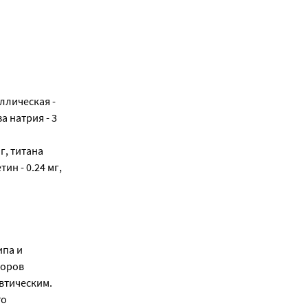
ллическая -
а натрия - 3
г, титана
тин - 0.24 мг,
ипа и
торов
втическим.
го