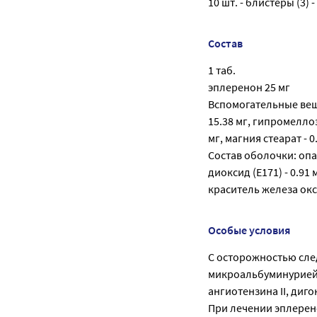
10 шт. - блистеры (3)
Состав
1 таб.
эплеренон 25 мг
Вспомогательные веще
15.38 мг, гипромеллоз
мг, магния стеарат - 0
Состав оболочки: опад
диоксид (Е171) - 0.91 
краситель железа окси
Особые условия
С осторожностью след
микроальбуминурией;
ангиотензина II, диг
При лечении эплерен