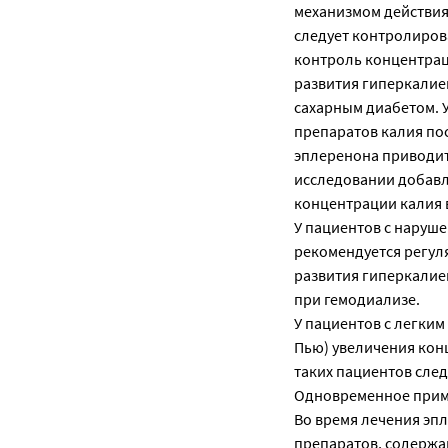
механизмом действия.
следует контролиров
контроль концентрац
развития гиперкалие
сахарным диабетом. 
препаратов калия по
эплеренона приводит
исследовании добавл
концентрации калия 
У пациентов с наруше
рекомендуется регул
развития гиперкалие
при гемодиализе.
У пациентов с легким
Пью) увеличения конц
таких пациентов сле
Одновременное приме
Во время лечения эп
препаратов, содержа