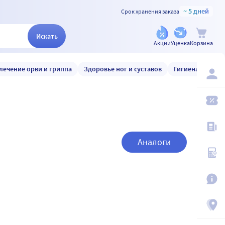
~ 5 дней
Срок хранения заказа
Искать
Акции
Уценка
Корзина
лечение орви и гриппа
Здоровье ног и суставов
Гигиена и уход
Аналоги