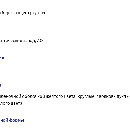
сберегающее средство
тический завод, АО
ия
а
пленочной оболочкой желтого цвета, круглые, двояковыпуклые
елого цвета.
нной формы