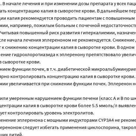
 В начале лечения и при изменении дозы препарата у всех па
ать концентрацию калия в сыворотке крови. В дальнейшем пе
ии калия рекомендуется проводить пациентам с повышенным
мии, например, пожилым больным с почечной недостаточност
Учитывая повышенный риск развития гиперкалиемии, назначе
сле начала лечения эплереноном не рекомендуется. Снижение
 к снижению концентрации калия в сыворотке крови. В одном
ение гидрохлоротиазида к эплеренону препятствовало увели
в сыворотке крови.
нием функции почек, в т.ч. диабетической микроальбуминурие
ярно контролировать концентрацию калия в сыворотке крови.
мии увеличивается при снижении функции почек. Эплеренон н
 или умеренным нарушением функции печени (класс А и В по ш
ентрации калия в сыворотке крови более 5.5 ммоль/л выявлен
дует контролировать уровень электролитов.
нение эплеренона с мощными индукторами CYP3A4 не рекоме
лереноном следует избегать применения циклоспорина, такрол
щих литий.