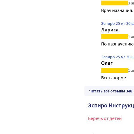
3 а
Врач назначил.
Эспиро 25 мг 30
Лариса
1 а
По назначению 
Эспиро 25 мг 30
Олег
1 а
Все в норме
Читать все отзывы 348
Эспиро Инструк
Беречь от детей