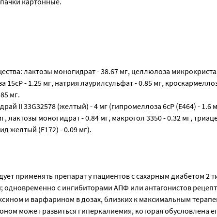
 - пачки картонные.
ства: лактозы моногидрат - 38.67 мг, целлюлоза микрокриста
а 15cP - 1.25 мг, натрия лаурилсульфат - 0.85 мг, кроскармеллоз
.85 мг.
рай II 33G32578 (желтый) - 4 мг (гипромеллоза 6сР (Е464) - 1.6 м
мг, лактозы моногидрат - 0.84 мг, макрогол 3350 - 0.32 мг, триаце
д желтый (Е172) - 0.09 мг).
ует применять препарат у пациентов с сахарным диабетом 2 т
 одновременно с ингибиторами АПФ или антагонистов рецеп
оксином и варфарином в дозах, близких к максимальным терапе
оном может развиться гиперкалиемия, которая обусловлена е