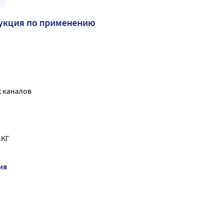
укция по применению
 каналов
.КГ
ия