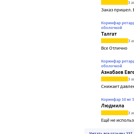
3 а
Заказ пришел. 
Коринфар ретард
оболочкой
Талгат
3 а
Все Отлично 
Коринфар ретард
оболочкой
Азнабаев Евг
3 а
Снижает давлен
Коринфар 10 мг 
Людмила
3 а
Ещё не исполь
Читать все отзывы 237