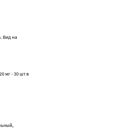
. Вид на
 мг - 30 шт в
льный,