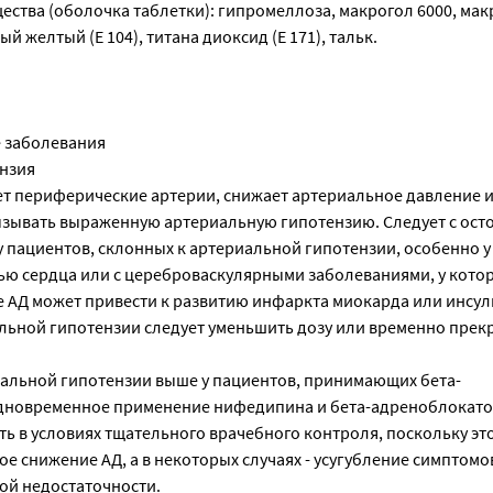
ства (оболочка таблетки): гипромеллоза, макрогол 6000, мак
 желтый (Е 104), титана диоксид (Е 171), тальк.
 заболевания
нзия
 периферические артерии, снижает артериальное давление и
ызывать выраженную артериальную гипотензию. Следует с ос
 пациентов, склонных к артериальной гипотензии, особенно у
ю сердца или с цереброваскулярными заболеваниями, у кото
 АД может привести к развитию инфаркта миокарда или инсуль
ьной гипотензии следует уменьшить дозу или временно прек
иальной гипотензии выше у пациентов, принимающих бета-
дновременное применение нифедипина и бета-адреноблокат
ь в условиях тщательного врачебного контроля, поскольку эт
е снижение АД, а в некоторых случаях - усугубление симптомо
ой недостаточности.