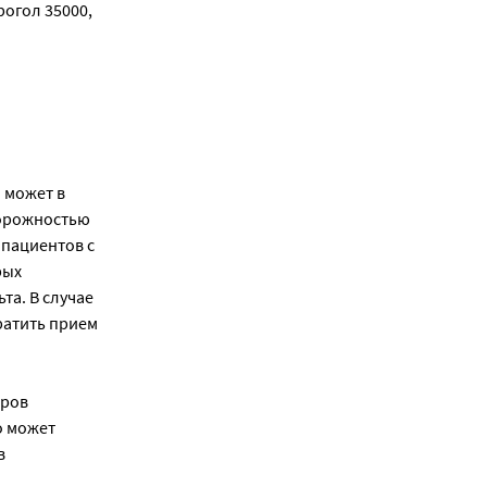
рогол 35000,
 может в
торожностью
 пациентов с
рых
та. В случае
ратить прием
оров
о может
в