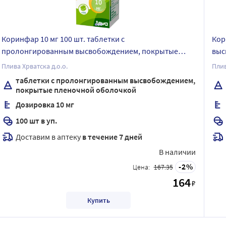
Коринфар 10 мг 100 шт. таблетки с
Кор
пролонгированным высвобождением, покрытые
выс
пленочной оболочкой
Плива Хрватска д.о.о.
Плив
таблетки с пролонгированным высвобождением,
покрытые пленочной оболочкой
Дозировка 10 мг
100 шт в уп.
Доставим в аптеку
в течение 7 дней
В наличии
2
Цена:
167.35
164
₽
Купить