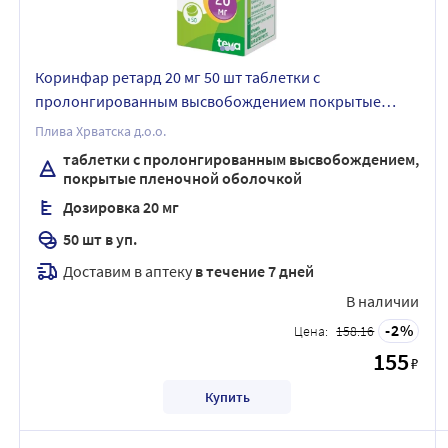
Коринфар ретард 20 мг 50 шт таблетки с
пролонгированным высвобождением покрытые
пленочной оболочкой
Плива Хрватска д.о.о.
таблетки с пролонгированным высвобождением,
покрытые пленочной оболочкой
Дозировка 20 мг
50 шт в уп.
Доставим в аптеку
в течение 7 дней
В наличии
2
Цена:
158.16
155
₽
Купить