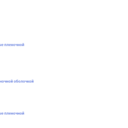
ые пленочной
еночной оболочкой
ые пленочной