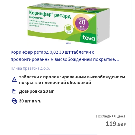
Коринфар ретард 0,02 30 шт таблетки с
пролонгированным высвобождением покрытые
пленочной оболочкой
Плива Хрватска д.о.о.
таблетки с пролонгированным высвобождением,
покрытые пленочной оболочкой
Дозировка 20 мг
30 шт в уп.
Последняя цена:
119
.99
₽