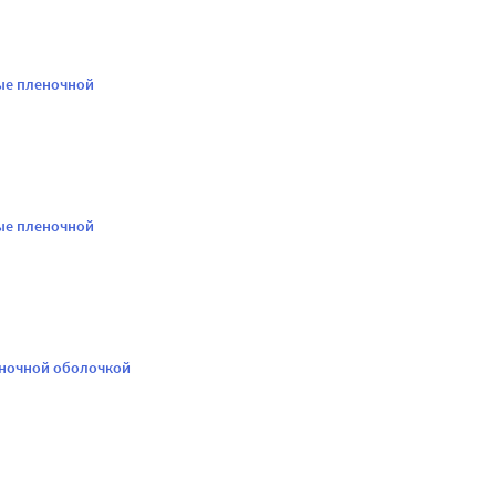
ые пленочной
ые пленочной
еночной оболочкой