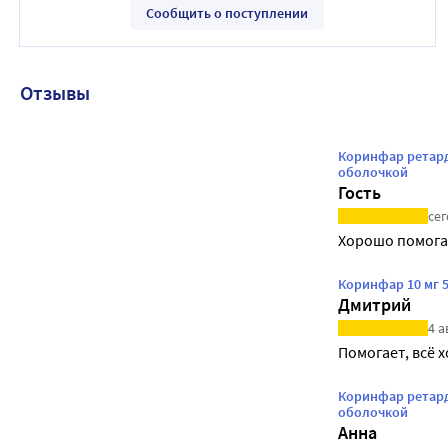
Сообщить о поступлении
Отзывы
Коринфар ретард
оболочкой
Гость
сег
Хорошо помога
Коринфар 10 мг 
Дмитрий
4 а
Помогает, всё 
Коринфар ретард
оболочкой
Анна