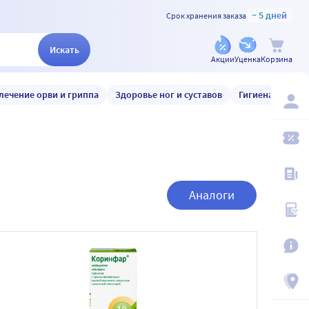
~ 5 дней
Срок хранения заказа
Искать
Акции
Уценка
Корзина
лечение орви и гриппа
Здоровье ног и суставов
Гигиена и уход
Аналоги