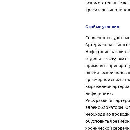
вспомогательные веще
краситель хинолиновый
Особые условия
Сердечно-сосудистые
Артериальная гипоте
Нифедипин расширяет
отдельных случаях в
применять препарат у
ишемической болезнь
чрезмерное снижение
выраженной артериал
нифедипина.
Риск развития артер
адреноблокаторы. О
необходимо проводит
обусловить чрезмерно
хронической сердечн