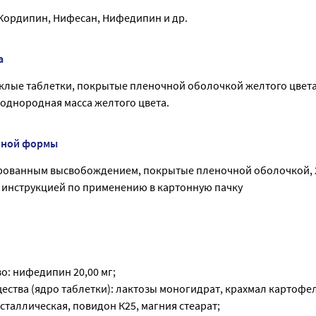
 Кордипин, Нифесан, Нифедипин и др.
а
клые таблетки, покрытые пленочной оболочкой желтого цвета
 однородная масса желтого цвета.
нной формы
рованным высвобождением, покрытые пленочной оболочкой, 20
с инструкцией по применению в картонную пачку
о: нифедипин 20,00 мг;
ества (ядро таблетки): лактозы моногидрат, крахмал картофе
таллическая, повидон К25, магния стеарат;