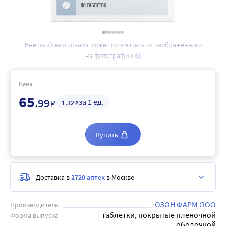
Внешний вид товара может отличаться от изображённого
на фотографии
Цена:
65
.99
за 1 ед.
₽
1
.32
₽
Купить
Доставка в
2720 аптек
в Москве
ОЗОН ФАРМ ООО
Производитель
таблетки, покрытые пленочной
Форма выпуска
оболочкой