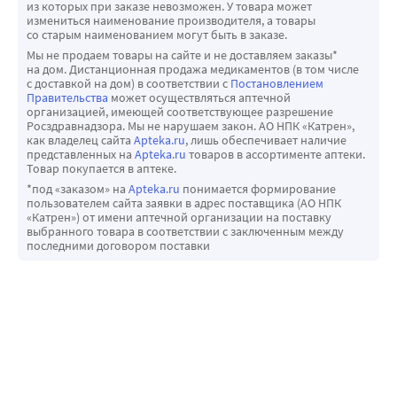
плазме крови при одновременном применении с 
из которых при заказе невозможен. У товара может
аспартатаминотрансфераза (ACT) и 
измениться наименование производителя, а товары
хинидином. Поэтому при одновременном применении 
аланинаминотрансфераза (АЛТ), которое обычно носит 
со старым наименованием могут быть в заказе.
хинидина и нифедипина необходим тщательный 
преходящий характер, но иногда может быть 
Мы не продаем товары на сайте и не доставляем заказы*
контроль артериального давления. При необходимости 
на дом. Дистанционная продажа медикаментов (в том числе
значительно выраженным. Причинно-следственная 
с доставкой на дом) в соответствии с
Постановлением
следует снизить дозу нифедипина.
связь с приемом нифедипина в большинстве случаев 
Правительства
может осуществляться аптечной
Хинупристин/далъфопристин
организацией, имеющей соответствующее разрешение
является неопределенной, однако в некоторых случаях 
Росздравнадзора. Мы не нарушаем закон. АО НПК «Катрен»,
Одновременное применение хинупристина/
она весьма вероятна. Указанные изменения 
как владелец сайта
Apteka.ru
, лишь обеспечивает наличие
дальфопристина может приводить к повышению 
представленных на
Apteka.ru
товаров в ассортименте аптеки.
лабораторных показателей редко сопровождаются 
Товар покупается в аптеке.
концентрации нифедипина в плазме крови.
клинической симптоматикой. Однако описаны случаи 
*под «заказом» на
Apteka.ru
понимается формирование
Вальпроевая кислота
возникновения холестаза с желтухой или без нее, а также 
пользователем сайта заявки в адрес поставщика (АО НПК
Клинические исследования по изучению взаимодействия 
«Катрен») от имени аптечной организации на поставку
редкие случаи развития аутоиммунного гепатита.
выбранного товара в соответствии с заключенным между
нифедипина и вальпроевой кислоты не проводились. 
За пациентами с нарушением функции печени 
последними договором поставки
Поскольку вальпроевая кислота повышает 
устанавливается тщательное наблюдение, и при 
концентрацию нимодипина в плазме крови, структурно 
необходимости снижают дозу препарата и/или 
сходного БМКК, то нельзя исключить вероятность 
применяют другие лекарственные формы нифедипина.
повышения концентрации нифедипина в плазме крови и 
Нарушение функции почек
усиления его эффективности.
Применение препаратов нифедипина у пациентов с 
Грейпфрутовый сок
нарушением функции почек является безопасным; 
Грейпфрутовый сок ингибирует изофермент CYP3A4 и 
коррекция дозы нифедипина не требуется. В некоторых 