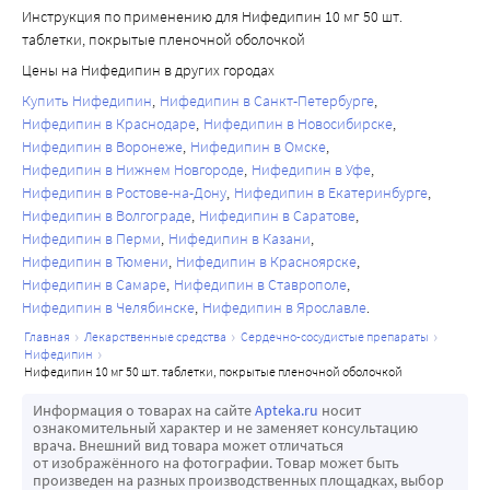
При применении препаратов нифедипина отмечались 
Инструкция по применению для Нифедипин 10 мг 50 шт.
нифедипина и флуоксетина не проводились. Известно, 
незначительно или умеренно выраженные 
таблетки, покрытые пленочной оболочкой
что флуоксетин в условиях in vitro подавляет метаболизм 
периферические отеки, связанные с дилатацией 
Цены на Нифедипин в других городах
нифедипина, опосредованный действием изофермента 
периферических артерий. Отеки обычно локализуются 
CYP3A4. Следовательно, нельзя исключить вероятность 
Купить Нифедипин
Нифедипин в Санкт-Петербурге
на нижних конечностях, иногда уменьшаются при 
Нифедипин в Краснодаре
Нифедипин в Новосибирске
повышения концентрации нифедипина в плазме крови 
применении диуретиков. У пациентов с сопутствующей 
Нифедипин в Воронеже
Нифедипин в Омске
при одновременном применении нифедипина и 
хронической сердечной недостаточностью следует 
Нифедипин в Нижнем Новгороде
Нифедипин в Уфе
флуоксетина.
тщательно дифференцировать периферические отеки, 
Нифедипин в Ростове-на-Дону
Нифедипин в Екатеринбурге
Нефазодон
связанные с применением нифедипина, от симптомов 
Нифедипин в Волгограде
Нифедипин в Саратове
Клинические исследования по изучению взаимодействия 
прогрессирования дисфункции левого желудочка.
Нифедипин в Перми
Нифедипин в Казани
нифедипина и нефазодона не проводились. Известно, 
Нифедипин в Тюмени
Нифедипин в Красноярске
Сахарный диабет
что нефазодон подавляет метаболизм других 
Нифедипин в Самаре
Нифедипин в Ставрополе
У пациентов с сахарным диабетом при применении 
Нифедипин в Челябинске
Нифедипин в Ярославле
препаратов, опосредованный действием изофермента 
препаратов нифедипина может потребоваться контроль 
CYP3A4. Следовательно, нельзя исключить вероятность 
главная
лекарственные средства
сердечно-сосудистые препараты
концентрации глюкозы в плазме крови.
нифедипин
повышения концентрации нифедипина в плазме крови 
Нарушение функции печени
нифедипин 10 мг 50 шт. таблетки, покрытые пленочной оболочкой
при одновременном применении нифедипина и 
В редких случаях при применении препаратов 
Информация о товарах на сайте
Apteka.ru
носит
нефазодона.
нифедипина отмечалось повышение активности 
ознакомительный характер и не заменяет консультацию
Хинидин
врача. Внешний вид товара может отличаться
некоторых ферментов, таких как щелочная фосфатаза, 
от изображённого на фотографии. Товар может быть
Сообщалось о повышении концентрации нифедипина в 
креатинфосфокиназа, лактатдегидрогеназа, 
произведен на разных производственных площадках, выбор