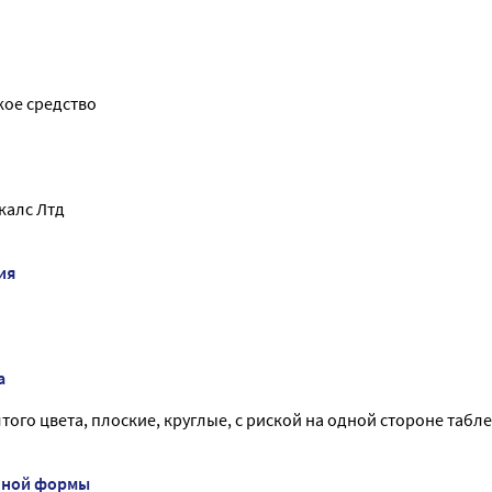
ое средство
калс Лтд
ия
а
лтого цвета, плоские, круглые, с риской на одной стороне табл
нной формы