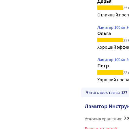
Дарья
25 
Отличный препа
Ламитор 100 мг 3
Ольга
23 
Хороший эффе
Ламитор 100 мг 3
Петр
22 
Хороший препар
Читать все отзывы 127
Ламитор Инстру
Хр
Условия хранения:
Беречь от детей