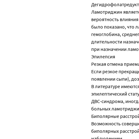
Дегидрофолатредукт
Ламотриджин являетс
вероятность влияния
было показано, что 
гемоглобина, средне
длительности назнач
при назначении ламо
Эпилепсия
Резкая отмена приема
Если резкое прекращ
появлении сыпи), доз
В литературе имеютс
эпилептический стат
ДВС-синдрома, иногд
больных ламотриджи
Биполярные расстро
Возможность соверше
биполярных расстрой
наблюдением.