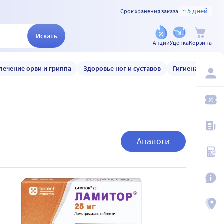
~ 5 дней
Срок хранения заказа
Искать
Акции
Уценка
Корзина
лечение орви и гриппа
Здоровье ног и суставов
Гигиена и уход
Аналоги