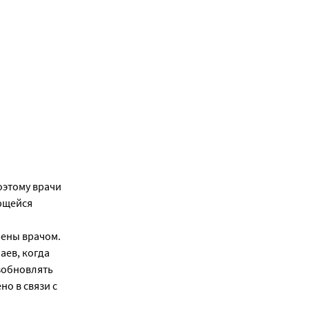
оэтому врачи
ющейся
рены врачом.
аев, когда
озобновлять
о в связи с