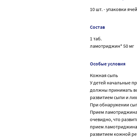
10 шт. - упаковки яче
Состав
1 таб.
ламотриджин* 50 мг
Особые условия
Кожная сыпь
У детей начальные п
должны принимать во
развитием сыпи и лих
При обнаружении сып
Прием ламотриджина 
очевидно, что развит
прием ламотриджина в
развитием кожной ре