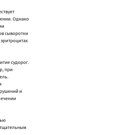
ствует
чении. Однако
ии
ов сыворотки
 эритроцитах
итие судорог.
р, при
ель.
я
арушений и
лечении
тью
 тщательным