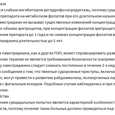
аза
я слабым ингибитором дегидрофолатредуктазы, поэтому суще
 препарата на метаболизм фолатов при его длительном назна
ламотриджин не вызывал существенных изменений концентрац
го объема эритроцитов, при концентрации фолатов эритроцит
ения препарата до 1 года и не снижал концентрации фолатов в
триджина длительностью до 5 лет.
 ламотриджина, как и других ПЭП, может спровоцировать разв
ение терапии не является требованием безопасности (наприме
у ламотриджина следует снижать постепенно в течение 2-х нед
я сообщения о том, что тяжелые судорожные приступы, включа
ус, могут привести к развитию рабдомиолиза, полиорганных н
а с фатальным исходом. Подобные случаи наблюдались и при 
ном.
йства
ния суицидальных попыток является характерной особеннос
ств, поэтому лечение таких больных должно проводиться под