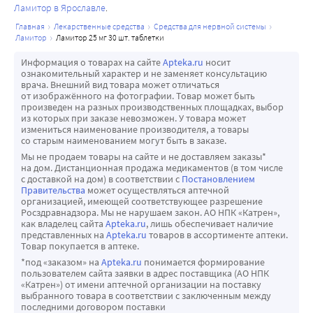
Ламитор в Ярославле
преимущественно изоферментами CYP2D6. Результаты
лечения.
достижения контроля эпилепсии на фоне
исследований in vitro также позволяют предположить,
Пациенты и лица, осуществляющие уход за пациентами 
главная
лекарственные средства
средства для нервной системы
комбинированной терапии, сопутствующие
ламитор
ламитор 25 мг 30 шт. таблетки
что клозапин, флуоксетин, фенелзин, рисперидон,
должны быть предупреждены о необходимости 
противоэпилептические препараты (ПЭП) могут быть
сертралин или тразодон вряд ли могут оказывать
наблюдения за любыми ухудшениями состояния 
отменены и прием ламотриджина продолжен в качестве мо
Информация о товарах на сайте
Apteka.ru
носит
ознакомительный характер и не заменяет консультацию
влияние на метаболизм ламотриджина. Взаимодействия
пациентов, включая появление новых симптомов, и/или 
Биполярные нарушения у взрослых Схема увеличения
врача. Внешний вид товара может отличаться
с гормональными контрацептивами Влияние
появлением суицидальных мыслей/поведения или 
доз для достижения поддерживающей дозы у взрослых
от изображённого на фотографии. Товар может быть
произведен на разных производственных площадках, выбор
гормональных контрацептивов на фармакокинетику
мыслей о причинении вреда себе и обратиться за 
(старше 18 лет) при биполярных расстройствах
из которых при заказе невозможен. У товара может
ламотриджина Прием комбинированных пероральных
медицинской помощью немедленно, если эти симптомы 
представлена в нижеприведенных таблицах.
измениться наименование производителя, а товары
со старым наименованием могут быть в заказе.
контрацептивов, содержащих 30 мкг этинилэстрадиола и
имеются.
Необходимо следовать переходному режиму
Мы не продаем товары на сайте и не доставляем заказы*
150 мкг левоноргестрела, вызывает приблизительно
При этом следует оценить ситуацию и внести 
дозирования, который включает в себя повышение в
на дом. Дистанционная продажа медикаментов (в том числе
двукратное повышение клиренса ламотриджина (после
соответствующие изменения в режим терапии, включая 
течение 6 недель дозы ламотриджина до
с доставкой на дом) в соответствии с
Постановлением
Правительства
может осуществляться аптечной
его приема внутрь), что приводит к снижению AUC и
возможность отмены препарата у пациентов, у которых 
поддерживающей стабилизирующей дозы (Таблица 3),
организацией, имеющей соответствующее разрешение
Cmax ламотриджина в среднем на 52 % и 39 %
имеется клиническое ухудшение, включая развитие 
после чего, при наличии показаний, можно отменять
Росздравнадзора. Мы не нарушаем закон. АО НПК «Катрен»,
как владелец сайта
Apteka.ru
, лишь обеспечивает наличие
соответственно. В течение недели, свободной от приема
новых симптомов, и/или появление суицидальных 
другие лекарственные препараты (Таблица 4).
представленных на
Apteka.ru
товаров в ассортименте аптеки.
активного препарата, наблюдается повышение
мыслей/поведения, особенно если эти симптомы 
Изменение дозы ламотриджина при дополнительном
Товар покупается в аптеке.
плазменной концентрации ламотриджина, при этом
тяжелые, с внезапным началом и ранее не отмечавшиеся.
*под «заказом» на
Apteka.ru
понимается формирование
назначении других препаратов и/или ПЭП представлено
пользователем сайта заявки в адрес поставщика (АО НПК
концентрация ламотриджина, измеренная в конце этой
Гормональные контрацептивы
в Таблице 5. Из-за риска развития сыпи не следует
«Катрен») от имени аптечной организации на поставку
недели перед введением следующей дозы, в среднем в 2
Влияние гормональных контрацептивов на 
выбранного товара в соответствии с заключенным между
превышать начальную дозу препарата и
последними договором поставки
раза выше, чем в период активной терапии. Влияние