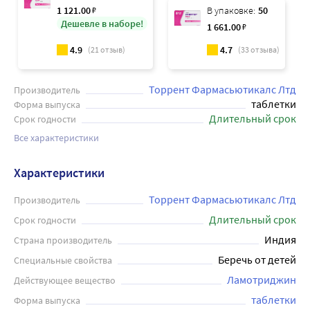
1 121
.00
₽
В упаковке:
50
Дешевле в наборе!
1 661
.00
₽
4.9
4.7
(
21
отзыв)
(
33
отзыва)
Торрент Фармасьютикалс Лтд
Производитель
таблетки
Форма выпуска
Длительный срок
Срок годности
Все характеристики
Характеристики
Торрент Фармасьютикалс Лтд
Производитель
Длительный срок
Срок годности
Индия
Страна производитель
Беречь от детей
Специальные свойства
Ламотриджин
Действующее вещество
таблетки
Форма выпуска