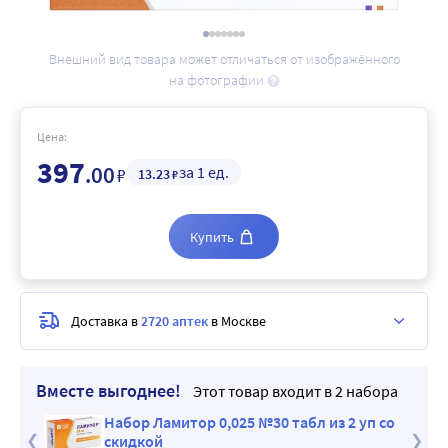
Внешний вид товара может отличаться от изображённого
на фотографии
Цена:
397
.00
за 1 ед.
₽
13
.23
₽
Купить
Доставка в
2720 аптек
в Москве
Вместе выгоднее!
Этот товар входит в 2 набора
 со
Набор Ламитор 0,025 №30 табл из 2 уп со
скидкой