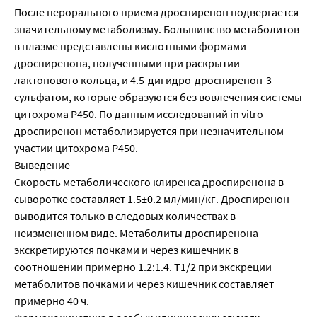
После перорального приема дроспиренон подвергается
значительному метаболизму. Большинство метаболитов
в плазме представлены кислотными формами
дроспиренона, полученными при раскрытии
лактонового кольца, и 4.5-дигидро-дроспиренон-3-
сульфатом, которые образуются без вовлечения системы
цитохрома Р450. По данным исследований in vitro
дроспиренон метаболизируется при незначительном
участии цитохрома Р450.
Выведение
Скорость метаболического клиренса дроспиренона в
сыворотке составляет 1.5±0.2 мл/мин/кг. Дроспиренон
выводится только в следовых количествах в
неизмененном виде. Метаболиты дроспиренона
экскретируются почками и через кишечник в
соотношении примерно 1.2:1.4. T1/2 при экскреции
метаболитов почками и через кишечник составляет
примерно 40 ч.