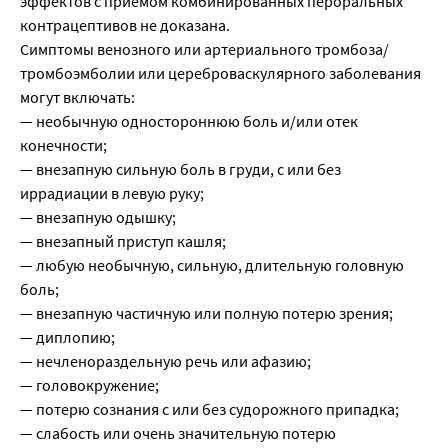
эффектов с приемом комбинированных пероральных
контрацептивов не доказана.
Симптомы венозного или артериального тромбоза/
тромбоэмболии или цереброваскулярного заболевания
могут включать:
— необычную одностороннюю боль и/или отек
конечности;
— внезапную сильную боль в груди, с или без
иррадиации в левую руку;
— внезапную одышку;
— внезапный приступ кашля;
— любую необычную, сильную, длительную головную
боль;
— внезапную частичную или полную потерю зрения;
— диплопию;
— нечленораздельную речь или афазию;
— головокружение;
— потерю сознания с или без судорожного припадка;
— слабость или очень значительную потерю