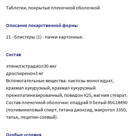
Таблетки, покрытые пленочной оболочкой
Описание лекарственной формы
21 - блистеры (1) - пачки картонные.
Состав
этинилэстрадиол30 мкг
дроспиренон3 мг
Вспомогательные вещества: лактозы моногидрат,
крахмал кукурузный, крахмал кукурузный
прежелатинизированный, повидон К25, магния стеарат.
Состав пленочной оболочки: опадрай II белый 85G18490
(поливиниловый спирт, титана диоксид, макрогол 3350,
тальк, лецитин соевый).
Особые условия