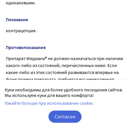
одинаковыми.
Показания
контрацепция.
Противопоказания
Препарат Мидиана® не должен назначаться при наличии
какого-либо из состояний, перечисленных ниже. Если
какие-либо из этих состояний развиваются впервые на
фоне приема препарата, требуется его немедленная
отмена.
Куки необходимы для более удобного посещения сайтов.
— наличие тромбозов вен в настоящее время или в
Мы используем куки для вашего комфорта!
анамнезе (тромбоз глубоких вен, тромбоэмболия
Узнайте больше про использование cookie.
легочной артерии);
— наличие тромбозов артерий в настоящее время или в
Согласен
анамнезе (например, инфаркт миокарда) или
Корзина
Вход / Регистрация
предшествующих состояний (например, стенокардия и