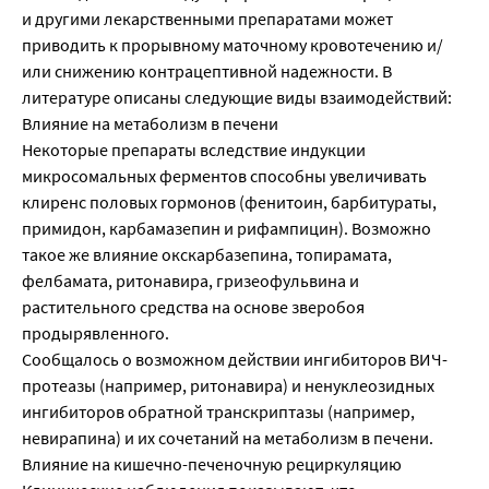
и другими лекарственными препаратами может
приводить к прорывному маточному кровотечению и/
или снижению контрацептивной надежности. В
литературе описаны следующие виды взаимодействий:
Влияние на метаболизм в печени
Некоторые препараты вследствие индукции
микросомальных ферментов способны увеличивать
клиренс половых гормонов (фенитоин, барбитураты,
примидон, карбамазепин и рифампицин). Возможно
такое же влияние окскарбазепина, топирамата,
фелбамата, ритонавира, гризеофульвина и
растительного средства на основе зверобоя
продырявленного.
Сообщалось о возможном действии ингибиторов ВИЧ-
протеазы (например, ритонавира) и ненуклеозидных
ингибиторов обратной транскриптазы (например,
невирапина) и их сочетаний на метаболизм в печени.
Влияние на кишечно-печеночную рециркуляцию