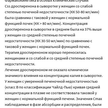
Фармакокинетика в особых клинических случаях
Css дроспиренона в сыворотке у женщин со слабой
степенью почечной недостаточности (КК 50-80 мл/мин)
была сравнима с таковой у женщин с нормальной
функцией почек (КК > 80 мл/мин). Концентрация
дроспиренона в сыворотке в среднем была на 37% выше
у женщин со средней степенью почечной
недостаточности (КК 30-50 мл/мин) по сравнению с
таковой у женщин с нормальной функцией почек.
Терапия дроспиреноном хорошо переносилась
женщинами и со слабой и со средней степенью почечной
недостаточности.
Лечение дроспиреноном не оказало клинически
значимого влияния на концентрацию калия в сыворотке.
У женщин с умеренной печеночной недостаточностью
(класс В по классификации Чайлд-Пью) кривая средней
концентрации в плазме не соответствовала таковой у
женщин с нормальной функцией печени. Значения Cmax
наблюдаемые в фазе абсорбции и распределения, были