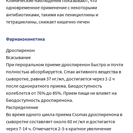
Клинические наблюдения показывают, что
одновременное применение с некоторыми
антибиотиками, такими как пенициллины и
тетрациклины, снижает кишечно-печен
Фармакокинетика
Дроспиренон
Всасывание
При пероральном приеме дроспиренон быстро и почти
полностью абсорбируется. Cmax активного вещества в
сыворотке, равная 37 нг/мл, достигается через 1-2 ч
после однократного приема. Биодоступность
колеблется от 76% до 85%. Прием пищи не влияет на
биодоступность дроспиренона.
Распределение
Во время одного цикла приема Cssmax дроспиренона в
сыворотке составляет около 60 нг/мл и достигается
через 7-14 ч. Отмечается 2-3-х кратное увеличение