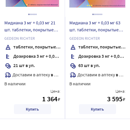
Мидиана 3 мг + 0,03 мг 21
Мидиана 3 мг + 0,03 мг 63
шт. таблетки, покрытые
шт. таблетки, покрытые
пленочной оболочкой
пленочной оболочкой
GEDEON RICHTER
GEDEON RICHTER
таблетки, покрытые пленочной оболочкой
таблетки, покрытые пленочной оболочкой
Дозировка 3 мг + 0,03 мг
Дозировка 3 мг + 0,03 мг
21 шт в уп.
63 шт в уп.
Доставим в аптеку
в течение 7 дней
Доставим в аптеку
в течение 7 дней
В наличии
В наличии
Цена:
Цена:
1 364
3 595
₽
₽
Купить
Купить