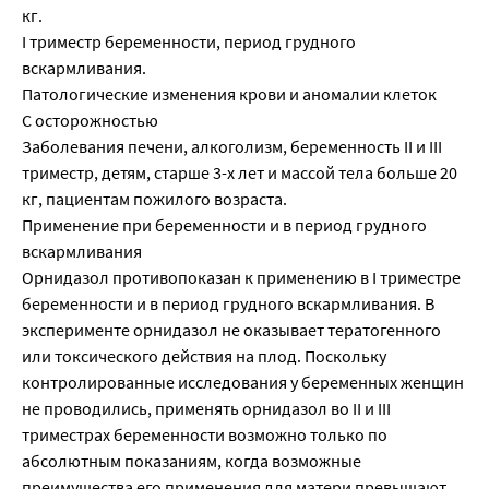
кг.
I триместр беременности, период грудного
вскармливания.
Патологические изменения крови и аномалии клеток
С осторожностью
Заболевания печени, алкоголизм, беременность II и III
триместр, детям, старше 3-х лет и массой тела больше 20
кг, пациентам пожилого возраста.
Применение при беременности и в период грудного
вскармливания
Орнидазол противопоказан к применению в I триместре
беременности и в период грудного вскармливания. В
эксперименте орнидазол не оказывает тератогенного
или токсического действия на плод. Поскольку
контролированные исследования у беременных женщин
не проводились, применять орнидазол во II и III
триместрах беременности возможно только по
абсолютным показаниям, когда возможные
преимущества его применения для матери превышают