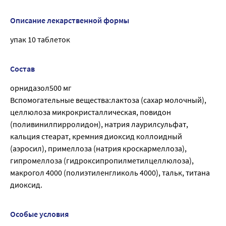
Описание лекарственной формы
упак 10 таблеток
Состав
орнидазол500 мг
Вспомогательные вещества:лактоза (сахар молочный),
целлюлоза микрокристаллическая, повидон
(поливинилпирролидон), натрия лаурилсульфат,
кальция стеарат, кремния диоксид коллоидный
(аэросил), примеллоза (натрия кроскармеллоза),
гипромеллоза (гидроксипропилметилцеллюлоза),
макрогол 4000 (полиэтиленгликоль 4000), тальк, титана
диоксид.
Особые условия