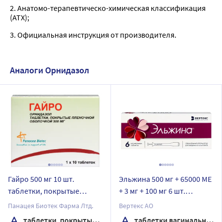
2. Анатомо-терапевтическо-химическая классификация
(ATX);
3. Официальная инструкция от производителя.
Аналоги Орнидазол
Гайро 500 мг 10 шт.
Эльжина 500 мг + 65000 МЕ
таблетки, покрытые
+ 3 мг + 100 мг 6 шт.
пленочной оболочкой
таблетки вагинальные
Панацея Биотек Фарма Лтд.
Вертекс АО
таблетки, покрытые пленочной оболочкой
таблетки вагинальные