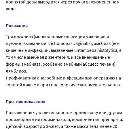
принятой дозы выводится через почки в неизмененном
виде.
Показания
Трихомониаз (мочеполовые инфекции у женщин и
мужчин, вызванные Trichomonas vaginalis); амсбиаз (все
кишечные инфекции, вызванные Entamoeba histolytica, в
том числе амебная дизентерия, и все внекишечные
формы амебиаза, особенно амебный абсцесс печени);
лямблиоз.
Профилактика анаэробных инфекций при операциях на
толстой кишке и при гинекологических вмешательствах.
Противопоказания
Повышенная чувствительность к орнидазолу или другим
производным нитроимидазола, компонентам препарата.
Детский возраст до 3-хлет, а также масса тела менее 20