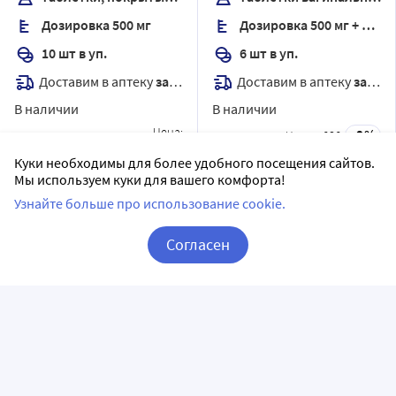
Дозировка 500 мг
Дозировка 500 мг + 65000 МЕ + 3 мг + 100 мг
10 шт в уп.
6 шт в уп.
Доставим в аптеку
завтра
Доставим в аптеку
завтра
В наличии
В наличии
Цена:
9
Цена:
686
731
₽
618
Куки необходимы для более удобного посещения сайтов.
₽
Мы используем куки для вашего комфорта!
Купить
Купить
Узнайте больше про использование cookie.
Согласен
Корзина
Вход / Регистрация
Орцепол вм 500 мг + 500 мг
Тиберал 500 мг 10 шт.