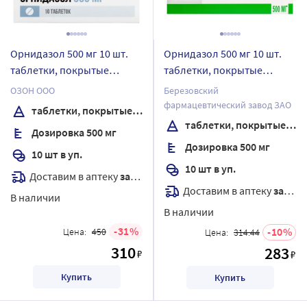
Орнидазол 500 мг 10 шт.
Орнидазол 500 мг 10 шт.
таблетки, покрытые
таблетки, покрытые
пленочной оболочкой
пленочной оболочкой
ОЗОН ООО
Березовский
фармацевтический завод ЗАО
таблетки, покрытые пленочной оболочкой
таблетки, покрытые пленочной оболочкой
Дозировка 500 мг
Дозировка 500 мг
10 шт в уп.
10 шт в уп.
Доставим в аптеку
завтра
Доставим в аптеку
завтра
В наличии
В наличии
31
10
Цена:
450
Цена:
314.44
310
283
₽
₽
Купить
Купить