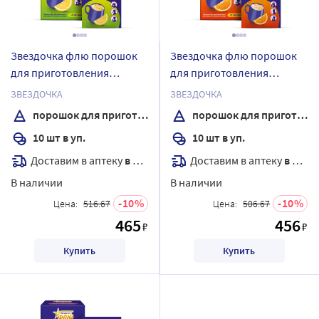
Звездочка флю порошок
Звездочка флю порошок
для приготовления
для приготовления
раствора для приема
раствора для приема
ЗВЕЗДОЧКА
ЗВЕЗДОЧКА
внутрь пакет 10 шт. 15 гр
внутрь пакет 10 шт. 15 гр
порошок для приготовления раствора
порошок для приготовления раствора
вкус лимон
вкус апельсин
10 шт в уп.
10 шт в уп.
Доставим в аптеку
в течение 7 дней
Доставим в аптеку
в течение 7 дней
В наличии
В наличии
10
10
Цена:
516.67
Цена:
506.67
465
456
₽
₽
Купить
Купить