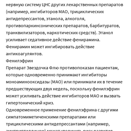
нервную систему ЦНС других лекарственных препаратов
(например, ингибиторов МАО, трициклических
антидепрессантов, этанола, алкоголя,
противопаркинсонических препаратов, барбитуратов,
транквилизаторов, наркотических средств). Этанол
усиливает седативное действие фенирамина.
Фенирамин может ингибировать действие
антикоагулянтов.
Фенилэфрин
Препарат Звездочка Флю противопоказан пациентам,
которые одновременно принимают ингибиторы
моноаминооксидазы (МАО) или принимали их в течение
предшествующих двух недель, поскольку фенилэфрин
может усиливать действие ингибиторов МАО и вызвать
гипертонический криз.
Одновременное применение фенилэфрина с другими
симпатомиметиченскими препаратами или
трициклическими антидепрессантами (например,
амитриптиллином) может увеличить риск развития