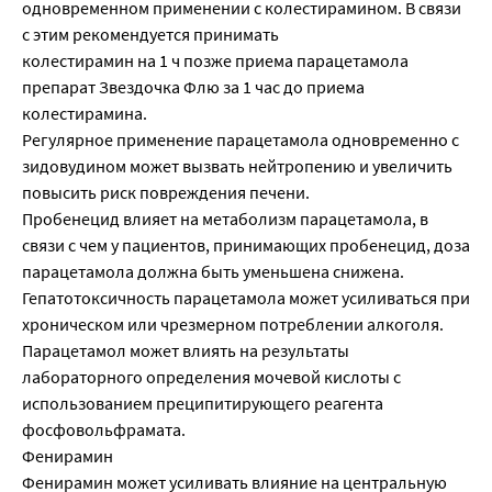
одновременном применении с колестирамином. В связи
с этим рекомендуется принимать
колестирамин на 1 ч позже приема парацетамола
препарат Звездочка Флю за 1 час до приема
колестирамина.
Регулярное применение парацетамола одновременно с
зидовудином может вызвать нейтропению и увеличить
повысить риск повреждения печени.
Пробенецид влияет на метаболизм парацетамола, в
связи с чем у пациентов, принимающих пробенецид, доза
парацетамола должна быть уменьшена снижена.
Гепатотоксичность парацетамола может усиливаться при
хроническом или чрезмерном потреблении алкоголя.
Парацетамол может влиять на результаты
лабораторного определения мочевой кислоты с
использованием преципитирующего реагента
фосфовольфрамата.
Фенирамин
Фенирамин может усиливать влияние на центральную