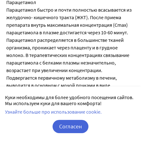
Парацетамол
Парацетамол быстро и почти полностью всасывается из
желудочно- кишечного тракта (ЖКТ). После приема
препарата внутрь максимальная концентрация (Cmax)
парацетамола в плазме достигается через 10-60 минут.
Парацетамол распределяется в большинстве тканей
организма, проникает через плаценту и в грудное
молоко. В терапевтических концентрациях связывание
парацетамола с белками плазмы незначительно,
возрастает при увеличении концентрации.
Подвергается первичному метаболизму в печени,
выводится в основном с мочой почками в виде
глюкуронидных и сульфатных соединений. Период
Куки необходимы для более удобного посещения сайтов.
полувыведения (T1/2) составляет 1-3 часа.
Мы используем куки для вашего комфорта!
Фенирамин
Узнайте больше про использование cookie.
Cmax фенирамина в плазме достигается примерно через
1-2,5 часа. T1/2 фенирамина - 16-19 часов. 70-83 %
Согласен
принятой дозы выводится из организма с мочой почками
Корзина
Вход / Регистрация
в виде метаболитов или в неизмененном виде.