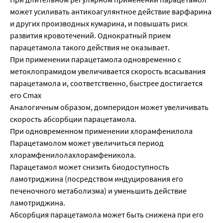
может усиливать антикоагулянтное действие варфарина
и других производных кумарина, и повышать риск
развития кровотечений. Однократный прием
парацетамола такого действия не оказывает.
При применении парацетамола одновременно с
метоклопрамидом увеличивается скорость всасывания
парацетамола и, соответственно, быстрее достигается
его Cmax
Аналогичным образом, домперидон может увеличивать
скорость абсорбции парацетамола.
При одновременном применении хлорамфенилола
Парацетамолом может увеличиться период
хлорамфенилолахлорамфеникола.
Парацетамол может снизить биодоступность
ламотриджина (посредством индуцирования его
печеночного метаболизма) и уменьшить действие
ламотриджина.
Абсорбция парацетамола может быть снижена при его