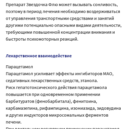
Препарат Звездочка Флю может вызывать сонливость,
поэтому в период лечения необходимо воздерживаться
от управления транспортными средствами и занятий
другими потенциально опасными видами деятельности,
требующими повышенной концентрации внимания и
быстроты психомоторных реакций.
Лекарственное взаимодействие
Парацетамол
Парацетамол усиливает эффекты ингибиторов МАО,
седативных лекарственных средств, этанола.
Риск гепатотоксического действия парацетамола
повышается при одновременном применении
барбитуратов (фенобарбитала), фенитоина,
карбамазепина, рифампицина, изониазида, зидовудина
и других индукторов микросомальных ферментов
печени.
При длительном регулярном применении парацетамол