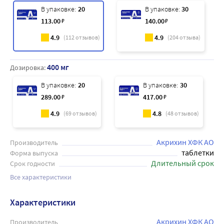
В упаковке:
20
В упаковке:
30
113
.00
₽
140
.00
₽
4.9
4.9
(
112
отзывов)
(
204
отзыва)
400 мг
Дозировка:
В упаковке:
20
В упаковке:
30
289
.00
₽
417
.00
₽
4.9
4.8
(
69
отзывов)
(
48
отзывов)
Акрихин ХФК АО
Производитель
таблетки
Форма выпуска
Длительный срок
Срок годности
Все характеристики
Характеристики
Акрихин ХФК АО
Производитель