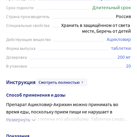
Длительный срок
Срок годности
Россия
Страна производитель
Хранить в защищённом от света 
Специальные свойства
месте, Беречь от детей
Ацикловир
Действующее вещество
таблетки
Форма выпуска
200 мг
Дозировка
20
В упаковке
Инструкция
Смотреть полностью
Способ применения и дозы
Препарат Ацикловир-Акрихин можно принимать во
время еды, поскольку прием пищи не нарушает в
значительной степени его абсорбцию. Таблетки следует
Развернуть
запивать полным стаканом воды. Взрослые • Лечение
в возрасте от 3 лет и старше - такие же дозы, как для
инфекций, вызванных вирусом простого герпеса Для
взрослых. • Лечение ветряной оспы
Показания