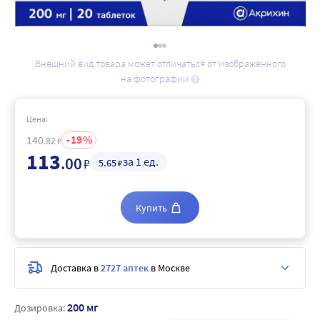
Внешний вид товара может отличаться от изображённого
на фотографии
Цена:
19
140
.82
₽
113
.00
за 1 ед.
₽
5
.65
₽
Купить
Доставка в
2727 аптек
в Москве
200 мг
Дозировка: