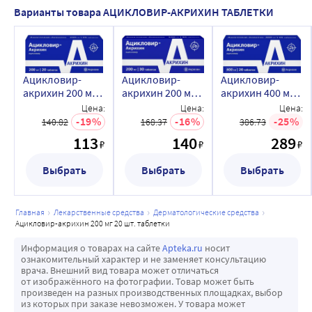
Варианты товара АЦИКЛОВИР-АКРИХИН ТАБЛЕТКИ
Ацикловир-
Ацикловир-
Ацикловир-
акрихин 200 мг
акрихин 200 мг
акрихин 400 мг
20 шт. таблетки
30 шт. таблетки
20 шт. таблетки
Цена:
Цена:
Цена:
19
16
25
140.82
168.37
386.73
113
140
289
₽
₽
₽
Выбрать
Выбрать
Выбрать
главная
лекарственные средства
дерматологические средства
ацикловир-акрихин 200 мг 20 шт. таблетки
Информация о товарах на сайте
Apteka.ru
носит
ознакомительный характер и не заменяет консультацию
врача. Внешний вид товара может отличаться
от изображённого на фотографии. Товар может быть
произведен на разных производственных площадках, выбор
из которых при заказе невозможен. У товара может