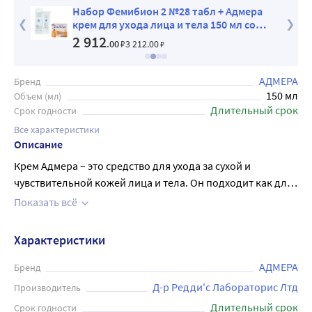
Набор Фемибион 2 №28 табл + Адмера
о
крем для ухода лица и тела 150 мл со
скидкой
2 912
.00
₽
3 212
.00
₽
АДМЕРА
Бренд
150 мл
Объем (мл)
Длительный срок
Срок годности
Все характеристики
Описание
Крем Адмера – это средство для ухода за сухой и
чувствительной кожей лица и тела. Он подходит как для
детей с рождения, так и для взрослых. Крем создан на
Показать всё
основе натуральных компонентов, которые помогают
увлажнять и питать кожу, устранять раздражения и
Характеристики
сухость. Средство отлично впитывается, не оставляет
жирной пленки и не вызывает аллергических реакций.
АДМЕРА
Бренд
Крем Адмера делает кожу мягкой, гладкой и здоровой, а
Д-р Редди'с Лабораторис Лтд
Производитель
его легкий приятный аромат оставит приятное
Длительный срок
Срок годности