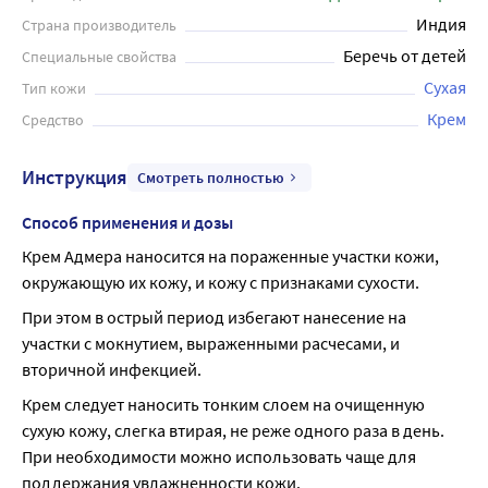
ощущение свежести и комфорта. Объем средства – 150
Индия
Страна производитель
мл.
Беречь от детей
Специальные свойства
Сухая
Тип кожи
Крем
Средство
Инструкция
Смотреть полностью
Способ применения и дозы
Крем Адмера наносится на пораженные участки кожи, 
окружающую их кожу, и кожу с признаками сухости.
При этом в острый период избегают нанесение на 
участки с мокнутием, выраженными расчесами, и 
вторичной инфекцией.
Крем следует наносить тонким слоем на очищенную 
сухую кожу, слегка втирая, не реже одного раза в день. 
При необходимости можно использовать чаще для 
поддержания увлажненности кожи.