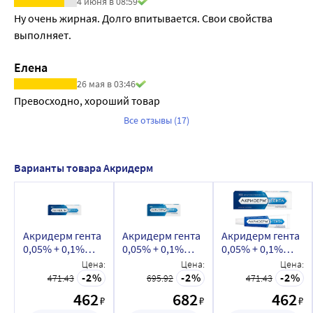
4 июня в 08:59
Ну очень жирная. Долго впитывается. Свои свойства 
выполняет.
Елена
26 мая в 03:46
Превосходно, хороший товар
Все отзывы (17)
Варианты товара Акридерм
Акридерм гента
Акридерм гента
Акридерм гента
0,05% + 0,1%
0,05% + 0,1%
0,05% + 0,1%
крем для
крем для
мазь для
Цена:
Цена:
Цена:
наружного
наружного
наружного
2
2
2
471.43
695.92
471.43
применения 15
применения 30
применения 15
462
682
462
₽
₽
₽
гр
гр
гр