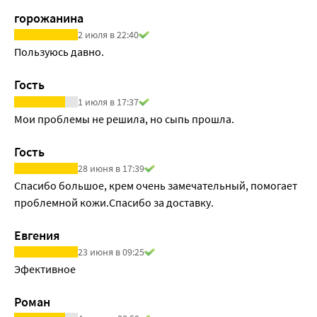
• Вы использовали большее количество мази Акридерм 
горожанина
ГЕНТА, чем необходимо;
2 июля в 22:40
• Вы или Ваш ребенок случайно приняли внутрь этот 
Пользуюсь давно. 
лекарственный препарат.
В подобных ситуациях Вам или Вашим близким может 
Гость
потребоваться медицинская помощь.
1 июля в 17:37
Мои проблемы не решила, но сыпь прошла.
Гость
28 июня в 17:39
Спасибо большое, крем очень замечательный, помогает 
проблемной кожи.Спасибо за доставку.
Евгения
23 июня в 09:25
Эфективное
Роман