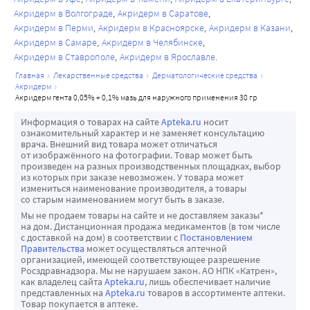
Акридерм в Волгограде
Акридерм в Саратове
Акридерм в Перми
Акридерм в Красноярске
Акридерм в Казани
Акридерм в Самаре
Акридерм в Челябинске
Акридерм в Ставрополе
Акридерм в Ярославле
главная
лекарственные средства
дерматологические средства
акридерм
акридерм гента 0,05% + 0,1% мазь для наружного применения 30 гр
Информация о товарах на сайте
Apteka.ru
носит
ознакомительный характер и не заменяет консультацию
врача. Внешний вид товара может отличаться
от изображённого на фотографии. Товар может быть
произведен на разных производственных площадках, выбор
из которых при заказе невозможен. У товара может
измениться наименование производителя, а товары
со старым наименованием могут быть в заказе.
Мы не продаем товары на сайте и не доставляем заказы*
на дом. Дистанционная продажа медикаментов (в том числе
с доставкой на дом) в соответствии с
Постановлением
Правительства
может осуществляться аптечной
организацией, имеющей соответствующее разрешение
Росздравнадзора. Мы не нарушаем закон. АО НПК «Катрен»,
как владелец сайта
Apteka.ru
, лишь обеспечивает наличие
представленных на
Apteka.ru
товаров в ассортименте аптеки.
Товар покупается в аптеке.