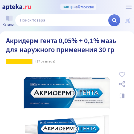
завтра
в
Москве
Каталог
Акридерм гента 0,05% + 0,1% мазь
для наружного применения 30 гр
(
17
отзывов)