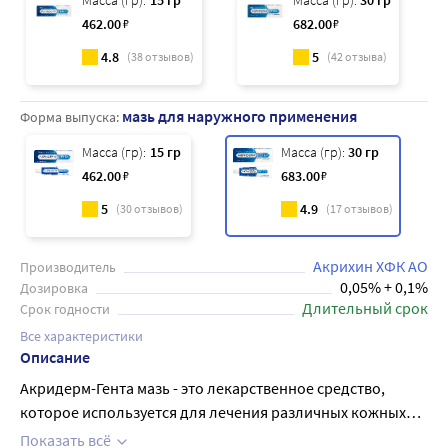
Масса (гр):
15 гр
Масса (гр):
30 гр
462
.00
₽
682
.00
₽
4.8
5
(
38
отзывов)
(
42
отзыва)
мазь для наружного применения
Форма выпуска:
Масса (гр):
15 гр
Масса (гр):
30 гр
462
.00
₽
683
.00
₽
5
4.9
(
30
отзывов)
(
17
отзывов)
Акрихин ХФК АО
Производитель
0,05% + 0,1%
Дозировка
Длительный срок
Срок годности
Все характеристики
Описание
Акридерм-Гента мазь - это лекарственное средство,
которое используется для лечения различных кожных
заболеваний, таких как дерматиты (простой и
Показать всё