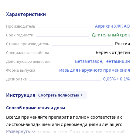
аллергический), особенно вторично инфицированные,
экземы (атопическая, детская, монетовидная), простой
Характеристики
хронический лишай (ограниченный нейродермит),
радиационный дерматит, опрелости, псориаз, зуд. Мазь
Акрихин ХФК АО
Производитель
содержит два действующих вещества: гентамицин
Длительный срок
Срок годности
(антибиотик) и бетаметазон (гормональное
Россия
Страна производитель
противовоспалительное средство), которые в
Беречь от детей
Специальные свойства
комбинации обеспечивают быстрое и эффективное
Бетаметазон
Гентамицин
Действующее вещество
лечение заболеваний кожи. Акридерм-Гента мазь
обладает мощным противовоспалительным и
мазь для наружного применения
Форма выпуска
антибактериальным действием, снижает зуд и
0,05% + 0,1%
Дозировка
покраснение кожи, ускоряет процесс заживления. Не
рекомендуется наносить на открытые раны, сильно
Инструкция
Смотреть полностью
поврежденную или инфицированную кожу, а также при
индивидуальной непереносимости компонентов крема.
Способ применения и дозы
Для достижения максимального эффекта рекомендуется
Всегда применяйте препарат в полном соответствии с 
проконсультироваться с врачом и следовать его
листком-вкладышем или с рекомендациями лечащего 
рекомендациям по применению.
Развернуть
врача или работника аптеки. При появлении сомнений 