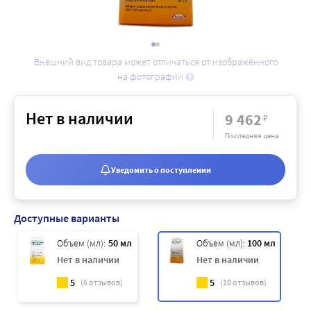
Внешний вид товара может отличаться от изображённого
на фотографии
Нет в наличии
9 462
₽
Последняя цена
Уведомить о поступлении
Доступные варианты
Объем (мл):
50 мл
Объем (мл):
100 мл
Нет в наличии
Нет в наличии
5
5
(
6
отзывов)
(
10
отзывов)