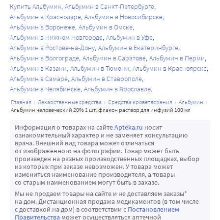
человеческий не содержит консервантов, поэтому 
Купить Альбумин
Альбумин в Санкт-Петербурге
содержимое флакона должно быть использовано 
Альбумин в Краснодаре
Альбумин в Новосибирске
немедленно после вскрытия. Неиспользованный остаток 
Альбумин в Воронеже
Альбумин в Омске
препарата следует уничтожить в соответствии с 
Альбумин в Нижнем Новгороде
Альбумин в Уфе
локальными требованиями.
Альбумин в Ростове-на-Дону
Альбумин в Екатеринбурге
Альбумин в Волгограде
Альбумин в Саратове
Альбумин в Перми
При использовании стерильной воды для инъекций для 
Альбумин в Казани
Альбумин в Тюмени
Альбумин в Красноярске
разведения препарата Альбумин человеческий в 
Альбумин в Самаре
Альбумин в Ставрополе
концентрации 20 % и выше существует потенциальный 
Альбумин в Челябинске
Альбумин в Ярославле
риск фатального гемолиза и острой почечной 
главная
лекарственные средства
средства кроветворения
альбумин
недостаточности. Подходящими разбавителями 
альбумин человеческий 20% 1 шт. флакон раствор для инфузий 100 мл
являются 5 % раствор декстрозы или 0,9 % раствор 
Информация о товарах на сайте
Apteka.ru
носит
натрия хлорида.
ознакомительный характер и не заменяет консультацию
врача. Внешний вид товара может отличаться
от изображённого на фотографии. Товар может быть
произведен на разных производственных площадках, выбор
из которых при заказе невозможен. У товара может
измениться наименование производителя, а товары
со старым наименованием могут быть в заказе.
Мы не продаем товары на сайте и не доставляем заказы*
на дом. Дистанционная продажа медикаментов (в том числе
с доставкой на дом) в соответствии с
Постановлением
Правительства
может осуществляться аптечной