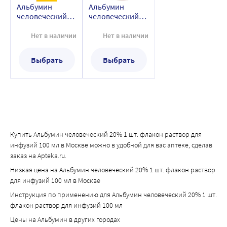
Альбумин
Альбумин
Фармацевтическая несовместимость
человеческий
человеческий
Препарат Альбумин человеческий нельзя смешивать с 
20% 1 шт.
20% 1 шт.
другими лекарственными препаратами (кроме 
флакон раствор
флакон раствор
Нет в наличии
Нет в наличии
рекомендованных растворителей, указанных в разделе 
для инфузий 50
для инфузий 100
мл
мл
«Способ применения и дозы»), цельной кровью и 
Выбрать
Выбрать
эритроцитарной массой. Не следует также смешивать 
альбумин человека с белковыми гидролизатами, в 
частности, с растворами для парентерального питания 
или растворами, содержащими спирт, поскольку это 
может привести к осаждению белков.
Применение и утилизация
Купить Альбумин человеческий 20% 1 шт. флакон раствор для
При помутнении раствора, нарушении герметичности 
инфузий 100 мл в Москве можно в удобной для вас аптеке, сделав
флакона или при обнаружении утечки препарат 
заказ на Apteka.ru.
применять нельзя. Препараты для парентерального 
Низкая цена на Альбумин человеческий 20% 1 шт. флакон раствор
введения перед применением должны визуально 
для инфузий 100 мл в Москве
проверяться на наличие механических включений и 
Инструкция по применению для Альбумин человеческий 20% 1 шт.
изменение цвета, если цвет раствора и материал 
флакон раствор для инфузий 100 мл
контейнера позволяют это сделать Препарат Альбумин 
Цены на Альбумин в других городах