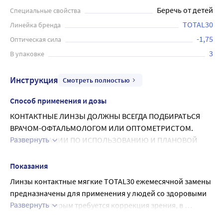
Беречь от детей
Специальные свойства
TOTAL30
Линейка бренда
-1,75
Оптическая сила
3
В упаковке
Инструкция
Смотреть полностью
Способ применения и дозы
КОНТАКТНЫЕ ЛИНЗЫ ДОЛЖНЫ ВСЕГДА ПОДБИРАТЬСЯ 
ВРАЧОМ-ОФТАЛЬМОЛОГОМ ИЛИ ОПТОМЕТРИСТОМ.
Развернуть
РЕКОМЕНДАЦИИ ПО ИСПОЛЬЗОВАНИЮ И ПЛАНОВОЙ 
ЗАМЕНЕ
Время ношения линз и режим их замены определяет 
Показания
специалист по контактной коррекции на основании 
Линзы контактные мягкие TOTAL30 ежемесячной замены 
индивидуальных потребностей и физиологических 
предназначены для применения у людей со здоровыми 
особенностей пациента. Контактные линзы TOTAL30 (из 
Развернуть
глазами, которым требуется коррекция зрения, в 
материала лефилкон A) одобрены только для дневного 
соответствии с рекомендациями специалиста по 