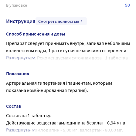
90
В упаковке
Инструкция
Смотреть полностью
Способ применения и дозы
Препарат следует принимать внутрь, запивая небольшим 
количеством воды, 1 раз в сутки независимо от времени 
Развернуть
приема пищи. Рекомендуемая суточная доза - 1 таблетка 
препарата Амлодипин + Валсартан, содержащая 
амлодипин/валсартан в дозе 5мг/80 мг, 5мг/160 мг, 
Показания
10мг/160 мг. Максимальная суточная доза - 10 мг/160 мг.
Артериальная гипертензия (пациентам, которым 
Начинать прием препарата рекомендуется с дозы 5 мг/80 
показана комбинированная терапия).
мг 1 раз в сутки. Увеличивать дозу можно через 1-2 
недели от начала терапии.
Состав
Доза препарата Амлодипин + Валсартан подбирается 
Состав на 1 таблетку:
после ранее проведенного титрования доз 
Действующие вещества: амлодипина безилат - 6,94 мг в 
монокомпонентных лекарственных препаратов, 
Развернуть
пересчете на амлодипин - 5,00 мг, валсартан - 80,00 мг.
содержащих действующие вещества, входящие в состав 