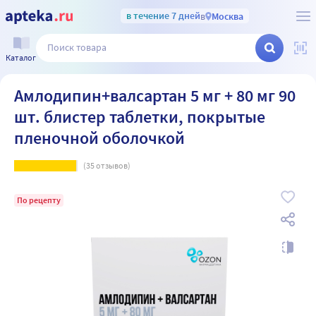
в течение 7 дней
в
Москва
Каталог
Амлодипин+валсартан 5 мг + 80 мг 90
шт. блистер таблетки, покрытые
пленочной оболочкой
(
35
отзывов)
По рецепту