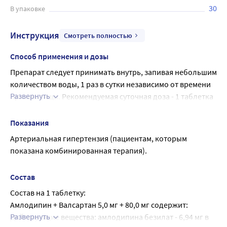
30
В упаковке
Инструкция
Смотреть полностью
Способ применения и дозы
Препарат следует принимать внутрь, запивая небольшим 
количеством воды, 1 раз в сутки независимо от времени 
Развернуть
приема пищи. Рекомендуемая суточная доза - 1 таблетка 
препарата Амлодипин + Валсартан, содержащая 
амлодипин/валсартан в дозе 5мг/80 мг, 5мг/160 мг, 
Показания
10мг/160 мг. Максимальная суточная доза - 10 мг/160 мг.
Артериальная гипертензия (пациентам, которым 
Начинать прием препарата рекомендуется с дозы 5 мг/80 
показана комбинированная терапия).
мг 1 раз в сутки. Увеличивать дозу можно через 1-2 
недели от начала терапии.
Состав
Доза препарата Амлодипин + Валсартан подбирается 
Состав на 1 таблетку:
после ранее проведенного титрования доз 
Амлодипин + Валсартан 5,0 мг + 80,0 мг содержит:
монокомпонентных лекарственных препаратов, 
Развернуть
Действующие вещества: амлодипина безилат - 6,94 мг в 
содержащих действующие вещества, входящие в состав 