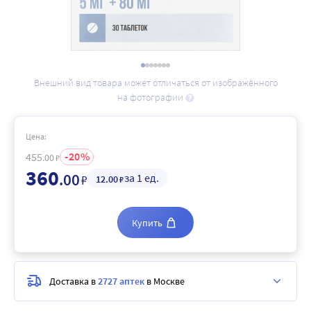
Внешний вид товара может отличаться от изображённого
на фотографии
Цена:
20
455
.00
₽
360
.00
за 1 ед.
₽
12
.00
₽
Купить
Доставка в
2727 аптек
в Москве