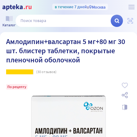
в течение 7 дней
в
Москва
Каталог
Амлодипин+валсартан 5 мг+80 мг 30
шт. блистер таблетки, покрытые
пленочной оболочкой
(
30
отзывов)
По рецепту