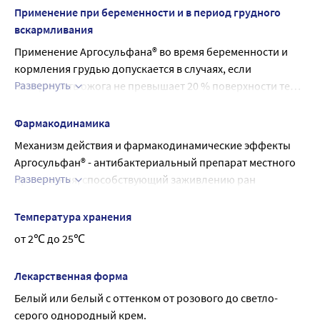
Применение при беременности и в период грудного
вскармливания
Применение Аргосульфана® во время беременности и 
кормления грудью допускается в случаях, если 
Развернуть
поверхность ожога не превышает 20 % поверхности тела 
и когда по оценке лечащего врача потенциальная польза 
для матери преобладает над возможным риском для 
Фармакодинамика
плода и ребенка.
Механизм действия и фармакодинамические эффекты
Аргосульфан® - антибактериальный препарат местного 
Развернуть
применения, способствующий заживлению ран 
(ожоговых, трофических, гнойных и т.д.), обеспечивает 
эффективную защиту ран от инфицирования, сокращает 
Температура хранения
время лечения и время подготовки раны к пересадке 
от 2℃ до 25℃
кожи, во многих случаях приводит к улучшению 
состояния, исключающему необходимость проведения 
Лекарственная форма
трансплантации.
Белый или белый с оттенком от розового до светло-
Входящий в состав крема сульфаниламид - сульфатиазол 
серого однородный крем.
серебра, является противомикробным 