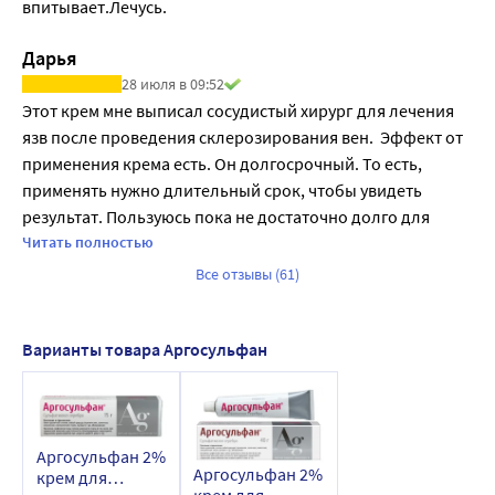
впитывает.Лечусь.
Дарья
28 июля в 09:52
Этот крем мне выписал сосудистый хирург для лечения 
язв после проведения склерозирования вен.  Эффект от 
применения крема есть. Он долгосрочный. То есть, 
применять нужно длительный срок, чтобы увидеть 
результат. Пользуюсь пока не достаточно долго для 
подведения резюме, надеюсь, крем поможет☺️🙂‍↕️
Читать полностью
Все отзывы (61)
Варианты товара Аргосульфан
Аргосульфан 2%
Аргосульфан 2%
крем для