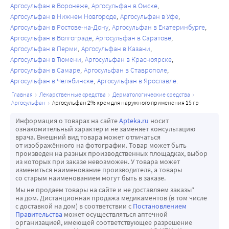
Аргосульфан в Воронеже
Аргосульфан в Омске
Аргосульфан в Нижнем Новгороде
Аргосульфан в Уфе
Аргосульфан в Ростове-на-Дону
Аргосульфан в Екатеринбурге
Аргосульфан в Волгограде
Аргосульфан в Саратове
Аргосульфан в Перми
Аргосульфан в Казани
Аргосульфан в Тюмени
Аргосульфан в Красноярске
Аргосульфан в Самаре
Аргосульфан в Ставрополе
Аргосульфан в Челябинске
Аргосульфан в Ярославле
главная
лекарственные средства
дерматологические средства
аргосульфан
аргосульфан 2% крем для наружного применения 15 гр
Информация о товарах на сайте
Apteka.ru
носит
ознакомительный характер и не заменяет консультацию
врача. Внешний вид товара может отличаться
от изображённого на фотографии. Товар может быть
произведен на разных производственных площадках, выбор
из которых при заказе невозможен. У товара может
измениться наименование производителя, а товары
со старым наименованием могут быть в заказе.
Мы не продаем товары на сайте и не доставляем заказы*
на дом. Дистанционная продажа медикаментов (в том числе
с доставкой на дом) в соответствии с
Постановлением
Правительства
может осуществляться аптечной
организацией, имеющей соответствующее разрешение