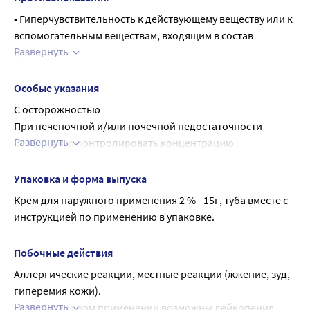
• Гнойные раны; мелкие бытовые травмы (порезы, 
пропилпарагидроксибензоат, калия дигидрофосфат, 
Максимальная продолжительность лечения - 60 дней.
• Гиперчувствительность к действующему веществу или к 
ссадины);
динатрия фосфат додекагидрат, вода для инъекций.
вспомогательным веществам, входящим в состав 
• Инфицированные дерматиты, импетиго, простой 
Развернуть
препарата.
контактный дерматит, микробная экзема; 
• Врожденная недостаточность глюкозо-6-
стрептостафилодермия.
фосфатдегидрогеназы.
Особые указания
• Недоношенность, грудной возраст до 2 месяцев (риск 
С осторожностью
развития «ядерной» желтухи).
При печеночной и/или почечной недостаточности 
Развернуть
необходимо контролировать концентрацию 
сульфатиазола в сыворотке крови.
Следует соблюдать осторожность при применении у 
Упаковка и форма выпуска
больных в состоянии шока с обширными ожогами, из-за 
Крем для наружного применения 2 % - 15г, туба вместе с 
невозможности сбора полноценного 
инструкцией по применению в упаковке.
аллергологического анамнеза.
Побочные действия
Аллергические реакции, местные реакции (жжение, зуд, 
гиперемия кожи).
Развернуть
При длительном применении возможны лейкопения, 