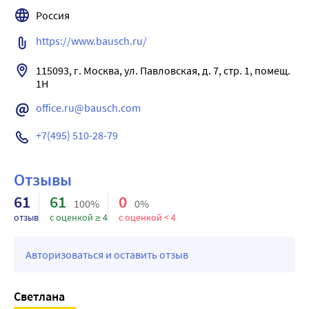
Благодаря минимальной резорбции препарата он не 
Россия
оказывает токсического действия.
https://www.bausch.ru/
115093, г. Москва, ул. Павловская, д. 7, стр. 1, помещ. 
1Н
office.ru@bausch.com
+7(495) 510-28-79
Отзывы
61
61
0
100%
0%
отзыв
с оценкой ≥ 4
с оценкой < 4
Авторизоваться и оставить отзыв
Светлана