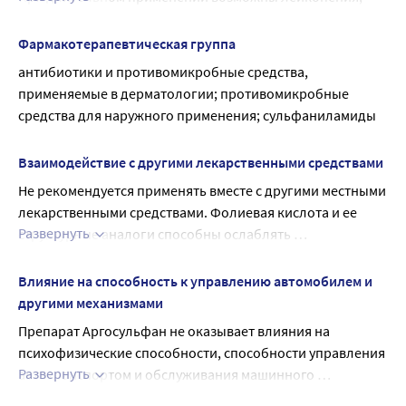
дескваматозный дерматит.
Фармакотерапевтическая группа
антибиотики и противомикробные средства, 
применяемые в дерматологии; противомикробные 
средства для наружного применения; сульфаниламиды
Взаимодействие с другими лекарственными средствами
Не рекомендуется применять вместе с другими местными 
лекарственными средствами. Фолиевая кислота и ее 
Развернуть
структурные аналоги способны ослаблять 
противомикробное действие сульфатиазола.
Влияние на способность к управлению автомобилем и
другими механизмами
Препарат Аргосульфан не оказывает влияния на 
психофизические способности, способности управления 
Развернуть
автотранспортом и обслуживания машинного 
оборудования в движении.