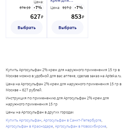
крем для
наружного
Цена:
наружного
применения 15
7
7
674.19
Цена:
917.2
применения 40
гр
627
853
гр
₽
₽
Выбрать
Выбрать
Купить Аргосульфан 2% крем для наружного применения 15 гр в
Москве можно в удобной для вас аптеке, сделав заказ на Apteka.ru.
Цена на Аргосульфан 2% крем для наружного применения 15 гр в
Москве – 627 рублей.
Инструкция по применению для Аргосульфан 2% крем для
наружного применения 15 гр
Цены на Аргосульфан в других городах
Купить Аргосульфан
Аргосульфан в Санкт-Петербурге
Аргосульфан в Краснодаре
Аргосульфан в Новосибирске