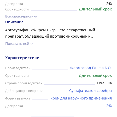
2%
Дозировка
Длительный срок
Срок годности
Все характеристики
Описание
Аргосульфан 2% крем 15 гр. - это лекарственный
препарат, обладающий противомикробным и
противовоспалительным действием. Крем используется
Показать всё
для лечения и профилактики инфицированных ран,
ожогов 1-2 степеней, трофических язв и других кожных
Характеристики
заболеваний с инфицированным компонентом.
Препарат содержит сульфатиазол серебра, который
Фармзавод Ельфа А.О.
Производитель
блокирует развитие различных видов бактерий и
Длительный срок
Срок годности
грибков, а также ускоряет заживление ран. Аргосульфан
Польша
Страна производитель
2% крем наносится тонким слоем на очищенную и
Сульфатиазол серебра
Действующее вещество
осушенную поверхность кожи 2-3 раза в день до полного
крем для наружного применения
Форма выпуска
заживления. Перед применением необходимо
проконсультироваться с врачом.
2%
Дозировка