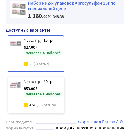
Набор из 2-х упаковок Аргосульфан 15г по
специальной цене
1 180
.00
₽
1 348
.38
₽
Доступные варианты
Масса (гр):
15 гр
627
.00
₽
Дешевле в наборе!
5
(
61
отзыв)
Масса (гр):
40 гр
853
.00
₽
Дешевле в наборе!
4.9
(
252
отзыва)
Фармзавод Ельфа А.О.
Производитель
крем для наружного применения
Форма выпуска