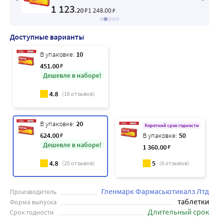
1 123
.20
₽
1 248
.00
₽
Доступные варианты
В упаковке:
10
451
.00
₽
Дешевле в наборе!
4.8
(
16
отзывов)
В упаковке:
20
Короткий срок годности
624
.00
₽
В упаковке:
50
Дешевле в наборе!
1 360
.00
₽
4.8
5
(
20
отзывов)
(
6
отзывов)
Гленмарк Фармасьютикалз Лтд
Производитель
таблетки
Форма выпуска
Длительный срок
Срок годности