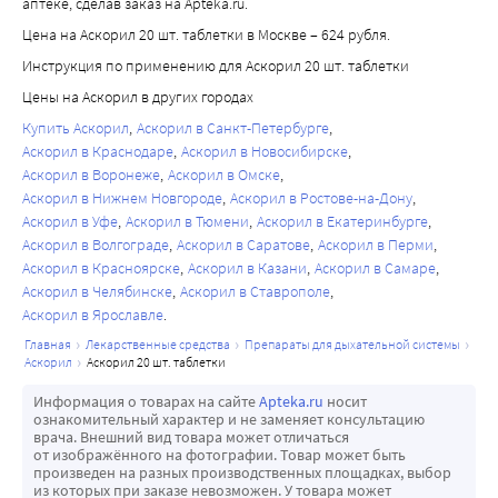
аптеке, сделав заказ на Apteka.ru.
Рвота
Цена на Аскорил 20 шт. таблетки в Москве – 624 рубля.
Сообщение о подозреваемых нежелательных реакциях
Важно сообщать о подозреваемых нежелательных 
Инструкция по применению для Аскорил 20 шт. таблетки
реакциях после регистрации лекарственного препарата. 
Цены на Аскорил в других городах
Это позволяет обеспечить непрерывный мониторинг 
Купить Аскорил
Аскорил в Санкт-Петербурге
соотношения пользы и риска при применении 
Аскорил в Краснодаре
Аскорил в Новосибирске
лекарственного препарата.
Аскорил в Воронеже
Аскорил в Омске
Аскорил в Нижнем Новгороде
Аскорил в Ростове-на-Дону
Аскорил в Уфе
Аскорил в Тюмени
Аскорил в Екатеринбурге
Аскорил в Волгограде
Аскорил в Саратове
Аскорил в Перми
Аскорил в Красноярске
Аскорил в Казани
Аскорил в Самаре
Аскорил в Челябинске
Аскорил в Ставрополе
Аскорил в Ярославле
главная
лекарственные средства
препараты для дыхательной системы
аскорил
аскорил 20 шт. таблетки
Информация о товарах на сайте
Apteka.ru
носит
ознакомительный характер и не заменяет консультацию
врача. Внешний вид товара может отличаться
от изображённого на фотографии. Товар может быть
произведен на разных производственных площадках, выбор
из которых при заказе невозможен. У товара может