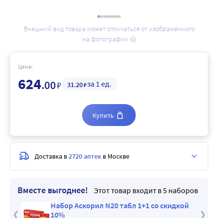
Внешний вид товара может отличаться от изображённого
на фотографии
Цена:
624
.00
за 1 ед.
₽
31
.20
₽
Купить
Доставка в
2720 аптек
в Москве
Вместе выгоднее!
Этот товар входит в 5 наборов
 со
Набор Аскорил N20 табл 1+1 со скидкой
10%