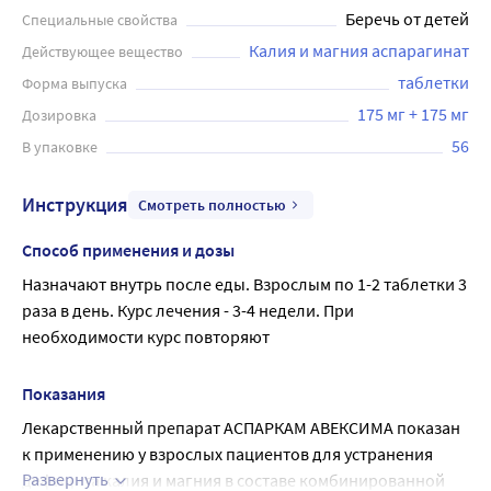
При использовании препарата необходимо соблюдать
Беречь от детей
Специальные свойства
дозировку и проконсультироваться с врачом.
Калия и магния аспарагинат
Действующее вещество
Рекомендуется хранить препарат в недоступном для
детей месте при температуре не выше 25 °C.
таблетки
Форма выпуска
175 мг + 175 мг
Дозировка
56
В упаковке
Инструкция
Смотреть полностью
Способ применения и дозы
Назначают внутрь после еды. Взрослым по 1-2 таблетки 3 
раза в день. Курс лечения - 3-4 недели. При 
необходимости курс повторяют
Показания
Лекарственный препарат АСПАРКАМ АВЕКСИМА показан 
к применению у взрослых пациентов для устранения 
Развернуть
дефицита калия и магния в составе комбинированной 