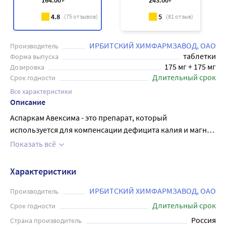
164
.00
243
.00
4.8
5
(
75
отзывов)
(
81
отзыв)
ИРБИТСКИЙ ХИМФАРМЗАВОД, ОАО
Производитель
таблетки
Форма выпуска
175 мг + 175 мг
Дозировка
Длительный срок
Срок годности
Все характеристики
Описание
Аспаркам Авексима - это препарат, который
используется для компенсации дефицита калия и магния
в организме. Препарат состоит из двух компонентов:
Показать всё
аспарагинат калия и аспарагинат магния. Калий и
магний - это необходимые элементы для нормальной
Характеристики
работы сердечно-сосудистой системы, мышечной
системы и метаболизма. Таблетки Аспаркам Авексима
ИРБИТСКИЙ ХИМФАРМЗАВОД, ОАО
Производитель
назначают для лечения гипокалиемии, гипомагниемии,
Длительный срок
Срок годности
нарушений сердечного ритма и дискомфорта в животе.
Россия
Страна производитель