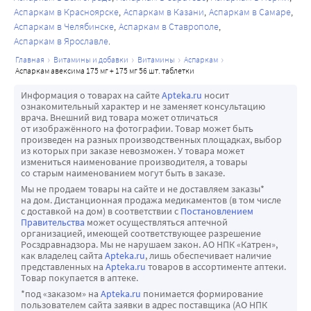
Аспаркам в Красноярске
Аспаркам в Казани
Аспаркам в Самаре
Аспаркам в Челябинске
Аспаркам в Ставрополе
Аспаркам в Ярославле
главная
витамины и добавки
витамины
аспаркам
аспаркам авексима 175 мг + 175 мг 56 шт. таблетки
Информация о товарах на сайте
Apteka.ru
носит
ознакомительный характер и не заменяет консультацию
врача. Внешний вид товара может отличаться
от изображённого на фотографии. Товар может быть
произведен на разных производственных площадках, выбор
из которых при заказе невозможен. У товара может
измениться наименование производителя, а товары
со старым наименованием могут быть в заказе.
Мы не продаем товары на сайте и не доставляем заказы*
на дом. Дистанционная продажа медикаментов (в том числе
с доставкой на дом) в соответствии с
Постановлением
Правительства
может осуществляться аптечной
организацией, имеющей соответствующее разрешение
Росздравнадзора. Мы не нарушаем закон. АО НПК «Катрен»,
как владелец сайта
Apteka.ru
, лишь обеспечивает наличие
представленных на
Apteka.ru
товаров в ассортименте аптеки.
Товар покупается в аптеке.
*под «заказом» на
Apteka.ru
понимается формирование
пользователем сайта заявки в адрес поставщика (АО НПК