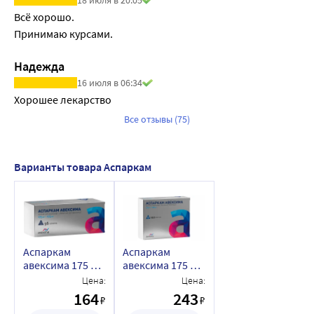
18 июля в 20:05
Всё хорошо.

Принимаю курсами.
Надежда
16 июля в 06:34
Хорошее лекарство
Все отзывы (75)
Варианты товара Аспаркам
Аспаркам
Аспаркам
авексима 175 мг
авексима 175 мг
+ 175 мг 56 шт.
+ 175 мг 100 шт.
Цена:
Цена:
таблетки
таблетки
164
243
₽
₽