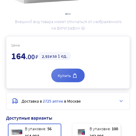
Внешний вид товара может отличаться от изображённого
на фотографии
Цена:
164
.00
за 1 ед.
₽
2
.93
₽
Купить
Доставка в
2725 аптек
в Москве
Доступные варианты
В упаковке:
56
В упаковке:
100
₽
₽