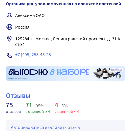
спутанность сознания, нарушение сердечного ритма 
Организация, уполномоченная на принятие претензий
(брадикардия, атриовентрикулярная блокада, аритмии, 
Авексима ОАО
остановка сердца).
Симптомы гипермагниемии
Россия
Снижение нервно-мышечной возбудимости, тошнота, 
рвота, летаргия, снижение артериального давления.
125284, г. Москва, Ленинградский проспект, д. 31 А, 
стр 1
При резком повышении содержания ионов магния в 
крови: угнетение глубоких сухожильных рефлексов, 
+7 (495) 258-45-28
паралич дыхания, кома.
Лечение
Реклама
Симптоматическая терапия – внутривенное введение 
кальция хлорида в дозе 100 мг/мин;
при необходимости – гемодиализ
Отзывы
75
71
4
95%
5%
отзывов
с оценкой ≥ 4
с оценкой < 4
Авторизоваться и оставить отзыв