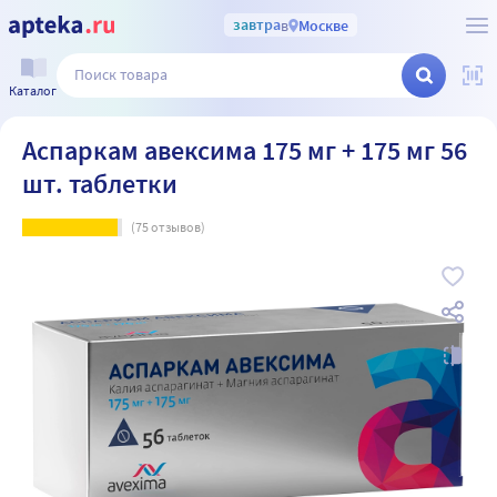
завтра
в
Москве
Каталог
Аспаркам авексима 175 мг + 175 мг 56
шт. таблетки
(
75
отзывов)