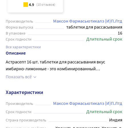
4.9
(
10
отзывов)
Максон Фармасьютикалз (И)П.Лтд
Производитель
таблетки для рассасывания
Форма выпуска
16
В упаковке
Длительный срок
Срок годности
Все характеристики
Описание
Астрасепт 16 шт. таблетки для рассасывания вкус
имбирно-лимонные - это комбинированный
лекарственный противомикробный препарат для
Показать всё
местного применения в полости рта и глотки. Обладает
антисептическим действием. Активен в отношении
Характеристики
грамположительных и грамотрицательных
микроорганизмов. Выпускается в виде таблеток
Максон Фармасьютикалз (И)П.Лтд
Производитель
оранжевого цвета с коричневатым оттенком.
Длительный срок
Срок годности
Применяется для лечения инфекционно-
Индия
Страна производитель
воспалительных заболеваний полости рта и глотки