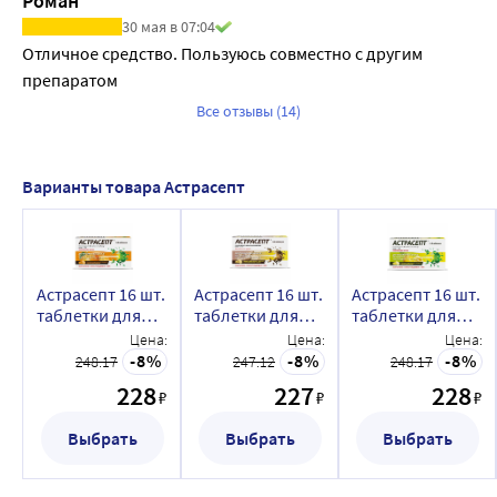
Роман
30 мая в 07:04
Отличное средство. Пользуюсь совместно с другим 
препаратом
Все отзывы (14)
Варианты товара Астрасепт
Астрасепт 16 шт.
Астрасепт 16 шт.
Астрасепт 16 шт.
таблетки для
таблетки для
таблетки для
рассасывания
рассасывания
рассасывания
Цена:
Цена:
Цена:
вкус апельсин
вкус имбирно-
вкус лимон
8
8
8
248.17
247.12
248.17
лимонные
228
227
228
₽
₽
₽
Выбрать
Выбрать
Выбрать