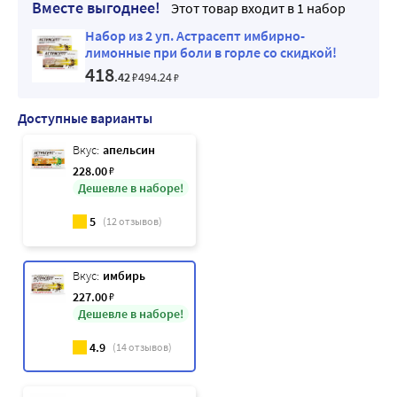
Вместе выгоднее!
Этот товар входит в 1 набор
Набор из 2 уп. Астрасепт имбирно-
лимонные при боли в горле со скидкой!
418
.42
₽
494
.24
₽
Доступные варианты
Вкус:
апельсин
228
.00
₽
Дешевле в наборе!
5
(
12
отзывов)
Вкус:
имбирь
227
.00
₽
Дешевле в наборе!
4.9
(
14
отзывов)