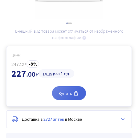
Внешний вид товара может отличаться от изображённого
на фотографии
Цена:
8
247
.12
₽
227
.00
за 1 ед.
₽
14
.19
₽
Купить
Доставка в
2727 аптек
в Москве