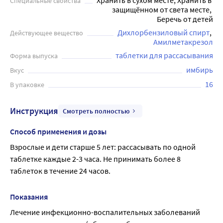
Хранить в сухом месте, Хранить в 
Специальные свойства
(облегчает боль и смягчает раздражение в горле).
защищённом от света месте, 
Рекомендуется использовать таблетки Астрасепт
Беречь от детей
взрослым и детям старше 5 лет: при первых признаках
Дихлорбензиловый спирт
Действующее вещество
заболевания в полости рта. Перед применением
Амилметакрезол
рекомендуется проконсультироваться с врачом.
таблетки для рассасывания
Форма выпуска
имбирь
Вкус
16
В упаковке
Инструкция
Смотреть полностью
Способ применения и дозы
Взрослые и дети старше 5 лет: рассасывать по одной 
таблетке каждые 2-3 часа. Не принимать более 8 
таблеток в течение 24 часов.
Показания
Лечение инфекционно-воспалительных заболеваний 