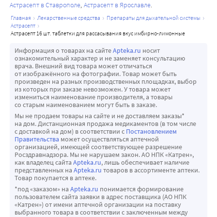
Астрасепт в Ставрополе
Астрасепт в Ярославле
главная
лекарственные средства
препараты для дыхательной системы
астрасепт
астрасепт 16 шт. таблетки для рассасывания вкус имбирно-лимонные
Информация о товарах на сайте
Apteka.ru
носит
ознакомительный характер и не заменяет консультацию
врача. Внешний вид товара может отличаться
от изображённого на фотографии. Товар может быть
произведен на разных производственных площадках, выбор
из которых при заказе невозможен. У товара может
измениться наименование производителя, а товары
со старым наименованием могут быть в заказе.
Мы не продаем товары на сайте и не доставляем заказы*
на дом. Дистанционная продажа медикаментов (в том числе
с доставкой на дом) в соответствии с
Постановлением
Правительства
может осуществляться аптечной
организацией, имеющей соответствующее разрешение
Росздравнадзора. Мы не нарушаем закон. АО НПК «Катрен»,
как владелец сайта
Apteka.ru
, лишь обеспечивает наличие
представленных на
Apteka.ru
товаров в ассортименте аптеки.
Товар покупается в аптеке.
*под «заказом» на
Apteka.ru
понимается формирование
пользователем сайта заявки в адрес поставщика (АО НПК
«Катрен») от имени аптечной организации на поставку
выбранного товара в соответствии с заключенным между