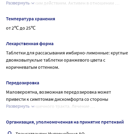
Развернуть
антисептическим действием. Активен в отношении 
грамположительных и грамотрицательных 
микроорганизмов.
Температура хранения
от 2℃ до 25℃
Лекарственная форма
Таблетки для рассасывания имбирно-лимонные: круглые 
двояковыпуклые таблетки оранжевого цвета с 
коричневатым оттенком.
Передозировка
Маловероятна, возможная передозировка может 
привести к симптомам дискомфорта со стороны 
Развернуть
желудочно-кишечного тракта. Лечение 
симптоматическое.
Организация, уполномоченная на принятие претензий
Трансатлантик Интернейшнл АО