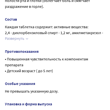
полости рта и глотки (облегчает боль и смягчает 
раздражение в горле).
Состав
Каждая таблетка содержит: активные вещества:
2,4 - дихлорбензиловый спирт - 1,2 мг, амилметакрезол - 
Развернуть
0,6 мг
Вспомогательные вещества:
Сахароза, глюкоза, лимонная кислота (кроме медово-
Противопоказания
лимонных таблеток), левоментол;
• Повышенная чувствительность к компонентам 
Ароматизаторы и красители:
препарата
имбиря масло, ароматизатор лимонный, натрия 
• Детский возраст ( до 5 лет)
лаурилсульфат, краситель карамель, краситель 
солнечный закат желтый;
Особые указания
Не превышать указанную дозу.
Упаковка и форма выпуска