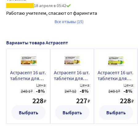
18 апреля в 05:42
Работаю учителем, спасают от фарингита
Все отзывы (15)
Варианты товара Астрасепт
Астрасепт 16 шт.
Астрасепт 16 шт.
Астрасепт 16 шт.
таблетки для
таблетки для
таблетки для
рассасывания
рассасывания
рассасывания
Цена:
Цена:
Цена:
вкус апельсин
вкус имбирно-
вкус лимон
8
8
8
248.17
247.12
248.17
лимонные
228
227
228
₽
₽
₽
Выбрать
Выбрать
Выбрать