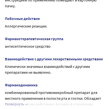
инструкцией по применению помещают в картонную 
пачку.
Побочные действия
Аллергические реакции.
Фармакотерапевтическая группа
антисептическое средство
Взаимодействие с другими лекарственными средствами
Клинически значимых взаимодействий с другими 
препаратами не выявлено.
Фармакодинамика
комбинированный противомикробный препарат для 
местного применения в полости рта и глотки. Обладает 
Развернуть
антисептическим действием. Активен в отношении 