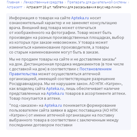
главная
лекарственные средства
препараты для дыхательной системы
астрасепт
астрасепт 16 шт. таблетки для рассасывания вкус мед-лимон
Информация о товарах на сайте
Apteka.ru
носит
ознакомительный характер и не заменяет консультацию
врача. Внешний вид товара может отличаться
от изображённого на фотографии. Товар может быть
произведен на разных производственных площадках, выбор
из которых при заказе невозможен. У товара может
измениться наименование производителя, а товары
со старым наименованием могут быть в заказе.
Мы не продаем товары на сайте и не доставляем заказы*
на дом. Дистанционная продажа медикаментов (в том числе
с доставкой на дом) в соответствии с
Постановлением
Правительства
может осуществляться аптечной
организацией, имеющей соответствующее разрешение
Росздравнадзора. Мы не нарушаем закон. АО НПК «Катрен»,
как владелец сайта
Apteka.ru
, лишь обеспечивает наличие
представленных на
Apteka.ru
товаров в ассортименте аптеки.
Товар покупается в аптеке.
*под «заказом» на
Apteka.ru
понимается формирование
пользователем сайта заявки в адрес поставщика (АО НПК
«Катрен») от имени аптечной организации на поставку
выбранного товара в соответствии с заключенным между
последними договором поставки