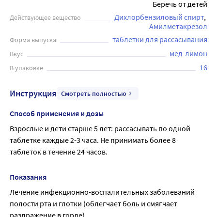
взрослым и детям старше 5 лет при первых признаках
Беречь от детей
заболевания в полости рта. Перед применением
Дихлорбензиловый спирт
Действующее вещество
рекомендуется проконсультироваться с врачом.
Амилметакрезол
таблетки для рассасывания
Форма выпуска
мед-лимон
Вкус
16
В упаковке
Инструкция
Смотреть полностью
Способ применения и дозы
Взрослые и дети старше 5 лет: рассасывать по одной 
таблетке каждые 2-3 часа. Не принимать более 8 
таблеток в течение 24 часов.
Показания
Лечение инфекционно-воспалительных заболеваний 
полости рта и глотки (облегчает боль и смягчает 
раздражение в горле).