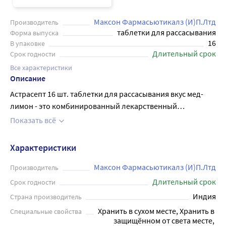
Максон Фармасьютикалз (И)П.Лтд
Производитель
таблетки для рассасывания
Форма выпуска
16
В упаковке
Длительный срок
Срок годности
Все характеристики
Описание
Астрасепт 16 шт. таблетки для рассасывания вкус мед-
лимон - это комбинированный лекарственный
противомикробный препарат для местного применения
Показать всё
в полости рта и глотки. Обладает антисептическим
действием. Активен в отношении грамположительных и
Характеристики
грамотрицательных микроорганизмов. Выпускается в
виде таблеток от светло-желтого до желто-коричневого
Максон Фармасьютикалз (И)П.Лтд
Производитель
цвета. Применяется для лечения инфекционно-
Длительный срок
Срок годности
воспалительных заболеваний полости рта и глотки
Индия
Страна производитель
(облегчает боль и смягчает раздражение в горле).
Хранить в сухом месте, Хранить в 
Специальные свойства
Рекомендуется использовать таблетки Астрасепт
защищённом от света месте, 