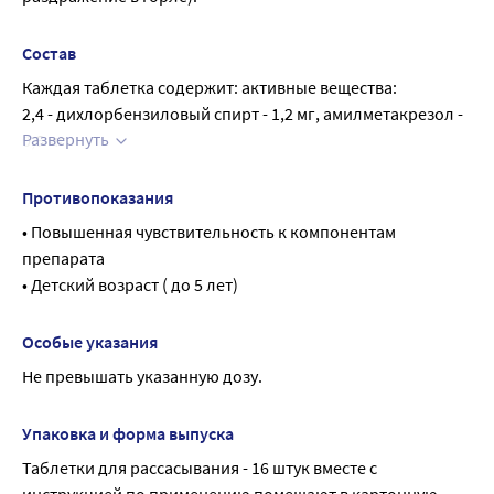
Состав
Каждая таблетка содержит: активные вещества:
2,4 - дихлорбензиловый спирт - 1,2 мг, амилметакрезол - 
Развернуть
0,6 мг
Вспомогательные вещества:
Сахароза, глюкоза, лимонная кислота (кроме медово-
Противопоказания
лимонных таблеток), левоментол;
• Повышенная чувствительность к компонентам 
Ароматизаторы и красители:
препарата
ароматизатор медовый, ароматизатор лимонный, 
• Детский возраст ( до 5 лет)
краситель карамель;
Особые указания
Не превышать указанную дозу.
Упаковка и форма выпуска
Таблетки для рассасывания - 16 штук вместе с 