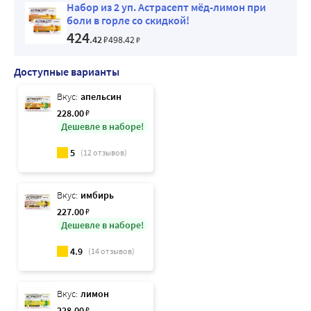
Набор из 2 уп. Астрасепт мёд-лимон при
боли в горле со скидкой!
424
.42
₽
498
.42
₽
Доступные варианты
Вкус:
апельсин
228
.00
₽
Дешевле в наборе!
5
(
12
отзывов)
Вкус:
имбирь
227
.00
₽
Дешевле в наборе!
4.9
(
14
отзывов)
Вкус:
лимон
228
.00
₽