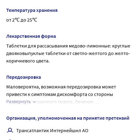
грамположительных и грамотрицательных 
микроорганизмов.
Температура хранения
от 2℃ до 25℃
Лекарственная форма
Таблетки для рассасывания медово-лимонные: круглые 
двояковыпуклые таблетки от светло-желтого до желто-
коричневого цвета.
Передозировка
Маловероятна, возможная передозировка может 
привести к симптомам дискомфорта со стороны 
Развернуть
желудочно-кишечного тракта. Лечение 
симптоматическое.
Организация, уполномоченная на принятие претензий
Трансатлантик Интернейшнл АО