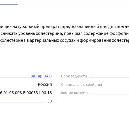
 пище - натуральный препарат, предназначенный для для подд
ое снижать уровень холестерина, повышая содержание фосфоли
холестерина в артериальных сосудах и формирования холестер
оддержанию в норме уровня холестерина и артериального дав
н")); снижению риска развития атеросклеротических изменени
аза в день во время еды. Продолжительность приема - 1 месяц.
и врача.
Эвалар ЗАО
Срок годности
Россия
Специальные свойства
6.01.95.003.E.000531.06.18
Форма выпуска
30