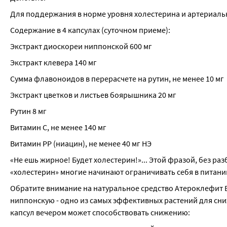
Для поддержания в норме уровня холестерина и артериаль
Содержание в 4 капсулах (суточном приеме):
Экстракт диоскореи ниппонской 600 мг
Экстракт клевера 140 мг
Сумма флавоноидов в перерасчете на рутин, не менее 10 мг
Экстракт цветков и листьев боярышника 20 мг
Рутин 8 мг
Витамин С, не менее 140 мг
Витамин PP (ниацин), не менее 40 мг НЭ
«Не ешь жирное! Будет холестерин!»... Этой фразой, без ра
«холестерин» многие начинают ограничивать себя в питании
Обратите внимание на натуральное средство Атероклефит Б
ниппонскую - одно из самых эффективных растений для сни
капсул вечером может способствовать снижению: