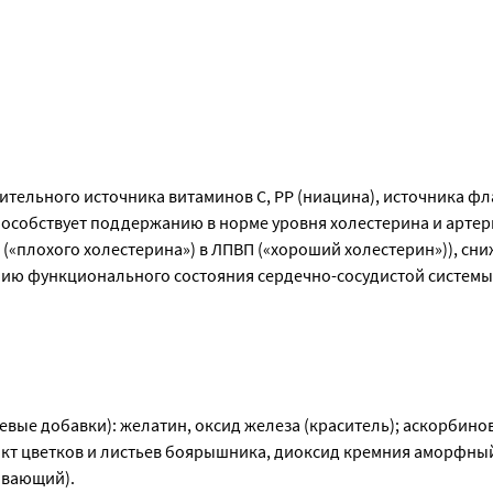
ительного источника витаминов С, РР (ниацина), источника фл
способствует поддержанию в норме уровня холестерина и артер
«плохого холестерина») в ЛПВП («хороший холестерин»)), сни
ию функционального состояния сердечно-сосудистой системы.
ые добавки): желатин, оксид железа (краситель); аскорбинова
ракт цветков и листьев боярышника, диоксид кремния аморфный 
ивающий).