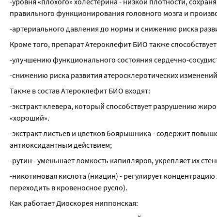
-уровня «плохого» холестерина - низкой плотности, сохран
правильного функционирования головного мозга и произво
-артериального давления до нормы и снижению риска разв
Кроме того, препарат Атероклефит БИО также способствует
-улучшению функционального состояния сердечно-сосудис
-снижению риска развития атеросклеротических изменений
Также в состав Атероклефит БИО входят:
-экстракт клевера, который способствует разрушению жиров
«хороший».
-экстракт листьев и цветков боярышника - содержит повыш
антиоксидантным действием;
-рутин - уменьшает ломкость капилляров, укрепляет их стен
-никотиновая кислота (ниацин) - регулирует концентрацию 
переходить в кровеносное русло).
Как работает Диоскорея ниппонская: