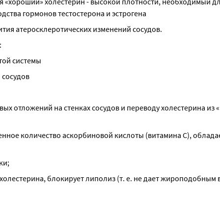
яя «хороший» холестерин - высокой плотности, необходимый дл
дства гормонов тестостерона и эстрогена
ития атеросклеротических изменений сосудов.
:
той системы
 сосудов
ых отложений на стенках сосудов и переводу холестерина из «п
енное количество аскорбиновой кислоты (витамина С), облада
ки;
холестерина, блокирует липолиз (т. е. не дает жироподобным 