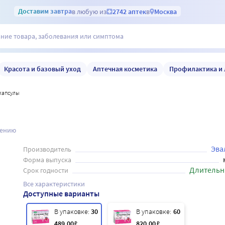
Доставим
завтра
в любую из
2742 аптек
в
Москва
Красота и базовый уход
Аптечная косметика
Профилактика и 
 капсулы
нению
Эва
Производитель
Форма выпуска
Длительн
Срок годности
Все характеристики
Доступные варианты
В упаковке:
30
В упаковке:
60
489
.00
₽
820
.00
₽