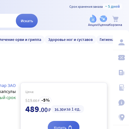
~ 5 дней
Срок хранения заказа
Искать
Акции
Уценка
Корзина
лечение орви и гриппа
Здоровье ног и суставов
Гигиена и уход
лар ЗАО
капсулы
Цена:
ый срок
5
519
.66
₽
489
.00
за 1 ед.
₽
16
.30
₽
Купить