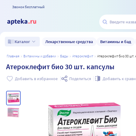
Звонок бесплатный
Лекарственные средства
Витамины и бад
Каталог
главная
витамины и добавки
бады
атероклефит
Атероклефит био 30 шт.
Атероклефит био 30 шт. капсулы
Добавить в избранное
Поделиться
Добавить к срав