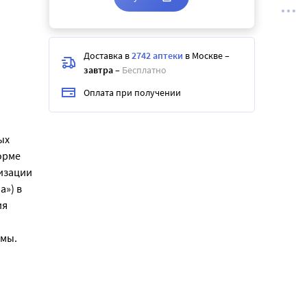
Доставка в
2742 аптеки
в Москве
–
завтра
–
Бесплатно
Оплата при получении
ых
орме
изации
а») в
ия
емы.