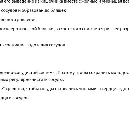
ая его выведение из кишечника вместе с желчью и уменьшая в
х сосудов и образованию бляшек
иального давления
клеротической бляшки, за счет этого снижается риск ее разр
ть состояние эндотелия сосудов
рдечно-сосудистой системы. Поэтому чтобы сохранить молодост
имо регулярно чистить сосуды.
е* средство, чтобы сосуды оставались чистыми, а сердце - здо
дца и сосудов!