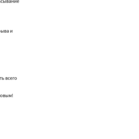
сасывание
ыва и 
ь всего 
ровым!