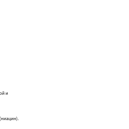
й и 
(ниацин).