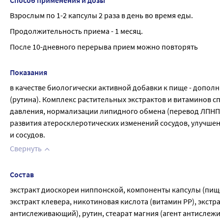
Способ применения и дозы
Взрослым по 1-2 капсулы 2 раза в день во время еды.
Продолжительность приема - 1 месяц.
После 10-дневного перерыва прием можно повторять
Показания
в качестве биологически активной добавки к пище - дополн
(рутина). Комплекс растительных экстрактов и витаминов 
давления, нормализации липидного обмена (перевод ЛПНП (
развития атеросклеротических изменений сосудов, улучшен
и сосудов.
Свернуть
Состав
экстракт диоскореи ниппонской, компоненты капсулы (пищев
экстракт клевера, никотиновая кислота (витамин РР), экст
антислеживающий), рутин, стеарат магния (агент антислеж