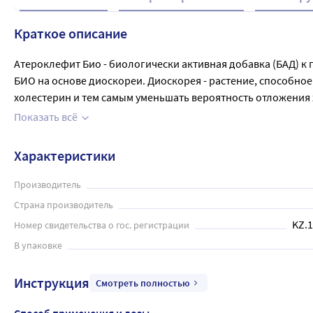
Краткое описание
Атероклефит Био - биологически активная добавка (БАД) к
БИО на основе диоскореи. Диоскорея - растение, способн
холестерин и тем самым уменьшать вероятность отложения 
сосудов от холестерина! Атероклефит БИО способствует: п
Показать всё
ЛПНП ("плохого холестерина") в ЛПВП ("хороший холестери
сердечно-сосудистой системы. Взрослым по 1-2 капсулы 2 р
Характеристики
повторять.

Принимать препарат нужно в соответствии с рекомендациям
Производитель
Страна производитель
KZ.1
Номер свидетельства о гос. регистрации
В упаковке
Инструкция
Смотреть полностью