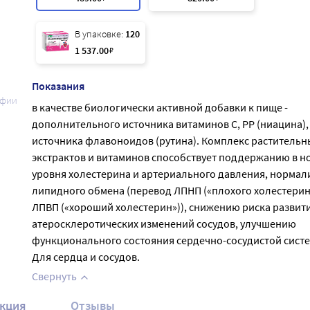
В упаковке:
120
1 537
.00
₽
Показания
афии
в качестве биологически активной добавки к пище -
дополнительного источника витаминов С, РР (ниацина),
источника флавоноидов (рутина). Комплекс растительн
экстрактов и витаминов способствует поддержанию в н
уровня холестерина и артериального давления, нормал
липидного обмена (перевод ЛПНП («плохого холестерин
ЛПВП («хороший холестерин»)), снижению риска развит
атеросклеротических изменений сосудов, улучшению
функционального состояния сердечно-сосудистой сист
Для сердца и сосудов.
Свернуть
кция
Отзывы