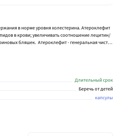
ержания в норме уровня холестерина. Атероклефит 
пидов в крови; увеличивать соотношение лецитин/
иновых бляшек.  Атероклефит - генеральная чистка 
ления; нормализации липидного обмена (перевод 
й сосудов; улучшению функционального состояния 
 После 10-дневного перерыва прием можно 
Длительный срок
Беречь от детей
капсулы