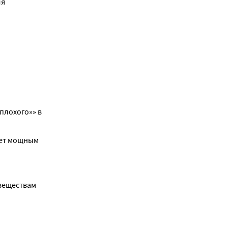
я 
лохого»» в 
ет мощным 
веществам 