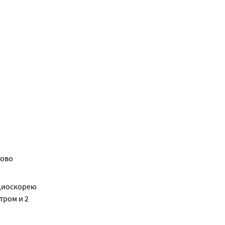
ово 
диоскорею 
ром и 2 