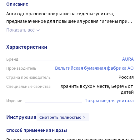
Описание
Aura одноразовое покрытие на сиденье унитаза,
предназначенное для повышения уровня гигиены при
использовании общественных туалетов. Каждый пакет
Показать всё
содержит 10 листов, которые легко накладываются на
сиденье, обеспечивая защиту от микробов и инфекций,
Характеристики
которые могут оставаться на поверхности после
использования другими людьми. Покрытие имеет
AURA
Бренд
биоразлагаемую основу и может быть использовано как
Вельгийская бумажная фабрика АО
Производитель
в мужских, так и в женских туалетах. Aura – это простой и
Россия
Страна производитель
эффективный способ защиты от бактерий и вирусов в
Хранить в сухом месте, Беречь от 
Специальные свойства
общественных местах.
детей
Покрытие для унитаза
Изделие
Инструкция
Смотреть полностью
Способ применения и дозы
Вынуть одноразовое покрытие из упаковки, развернуть и 