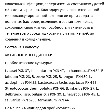
кишечных инфекциях, аллергических состояниях у детей 
с 3-х лет и взрослых. Благодаря усовершенствованной 
микрокапсулированной технологии производства 
полезные бактерии, входящие в состав комплекса, 
сохраняют свою жизнеспособность и активность в 
течение всего срока годности и при этом не требуют 
хранения в холодильнике.
Состав на 1 капсулу:
АКТИВНЫЕ ИНГРЕДИЕНТЫ:
Пробиотические культуры:
L. casei PXN 37, L. plantarum PXN 47, L. rhamnosusPXN 54, B. 
bifidum PXN 23, B. breve PXN 25, B. longum PXN 30, L. 
acidophilus PXN 35, Lactococcus lactis ssp. lactis PXN 63, 
Streptococcus thermophilus PXN 66, B. infantis PXN 27, L. 
delbrueckii ssp. bulgaricus PXN 39, L. helveticus PXN 45, L. 
salivarius PXN 57, L. fermentum PXN 44.
Не менее 2 миллиардов пробиотических 