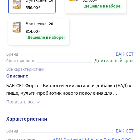
В упаковке:
10
817
.00
Дешевле в наборе!
556
.00
₽
В упаковке:
20
814
.00
₽
Дешевле в наборе!
БАК-СЕТ
Бренд
Длительный срок
Срок годности
Все характеристики
Описание
БАК-СЕТ Форте - Биологически активная добавка (БАД) к
пище, мульти-пробиотик нового поколения для
взрослых и детей с 3-х лет. Содержит 14 видов полезных
Показать всё
бактерий. Разрешен в период беременности и грудного
вскармливания. Рекомендуется при дисбактериозе,
Характеристики
приеме антибиотиков, кишечных инфекцих и
отравлениях, нарушении стула (диарея, запор) ,
БАК-СЕТ
Бренд
нарушениях пищеварения (боли, спазмы, вздутие),
ADM Protexin Ltd./упак.БиоВид ООО, 