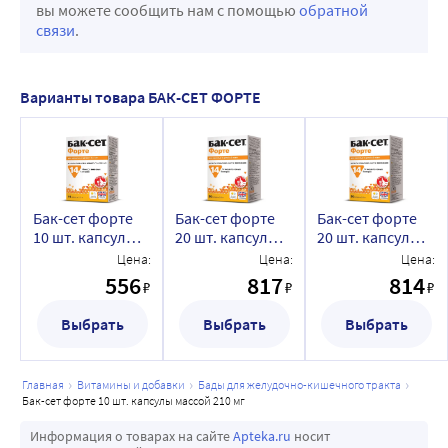
вы можете сообщить нам с помощью
обратной
связи
.
Варианты товара БАК-СЕТ ФОРТЕ
Бак-сет форте
Бак-сет форте
Бак-сет форте
10 шт. капсулы
20 шт. капсулы
20 шт. капсулы
массой 210 мг
массой 210 мг
массой 210 мг
Цена:
Цена:
Цена:
556
817
814
₽
₽
₽
Выбрать
Выбрать
Выбрать
главная
витамины и добавки
бады для желудочно-кишечного тракта
бак-сет форте 10 шт. капсулы массой 210 мг
Информация о товарах на сайте
Apteka.ru
носит