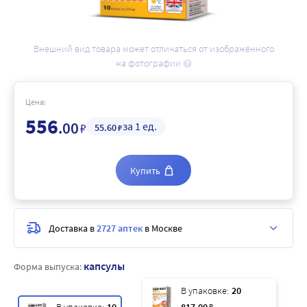
Внешний вид товара может отличаться от изображённого
на фотографии
Цена:
556
.00
за 1 ед.
₽
55
.60
₽
Купить
Доставка в
2727 аптек
в Москве
капсулы
Форма выпуска:
В упаковке:
20
₽