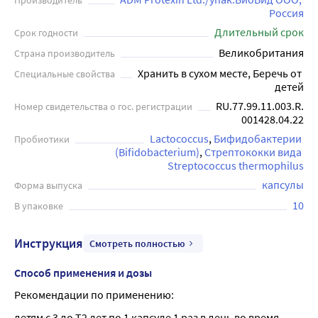
Производитель
пищевой аллергии, дерматитах. Перед применением
Россия
рекомендуется проконсультироваться с врачом.
Длительный срок
Срок годности
Великобритания
Страна производитель
Хранить в сухом месте, Беречь от 
Специальные свойства
детей
RU.77.99.11.003.R.
Номер свидетельства о гос. регистрации
001428.04.22
Lactococcus
Бифидобактерии 
Пробиотики
(Bifidobacterium)
Стрептококки вида 
Streptococcus thermophilus
капсулы
Форма выпуска
10
В упаковке
Инструкция
Смотреть полностью
Способ применения и дозы
Рекомендации по применению:
детям с 3 до Т2 лет по 1 капсуле 1 раз в день во время 