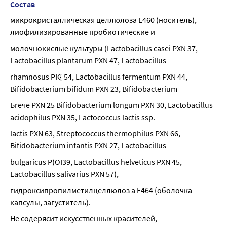
Состав
микрокристаллическая целлюлоза Е460 (носитель), 
лиофилизированные пробиотические и
молочнокислые культуры (Lactobacillus casei PXN 37, 
Lactobacillus plantarum PXN 47, Lactobacillus
rhamnosus РК{ 54, Lactobacillus fermentum PXN 44, 
Bifidobacterium bifidum PXN 23, Bifidobacterium
Ьrече PXN 25 Bifidobacterium longum PXN 30, Lactobacillus 
acidophilus PXN 35, Lactococcus lactis ssp.
lactis PXN 63, Streptococcus thermophilus PXN 66, 
Bifidobacterium infantis PXN 27, Lactobacillus
bulgaricus P)OI39, Lactobacillus helveticus PXN 45, 
Lactobacillus salivarius PXN 57),
гидроксипропилметилцеллюлоз а Е464 (оболочка 
капсулы, загуститель).
Не содерясит искусственных красителей, 