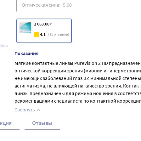
2 063
.00
₽
4.1
(
15
отзывов)
афии
Показания
Мягкие контактные линзы PureVision 2 HD предназначен
оптической коррекции зрения (миопии и гиперметропии
не имеющих заболеваний глаз и с минимальной степен
астигматизма, не влияющей на качество зрения. Контак
линзы предназначены для режима ношения в соответств
рекомендациями специалиста по контактной коррекции
Свернуть
кция
Отзывы