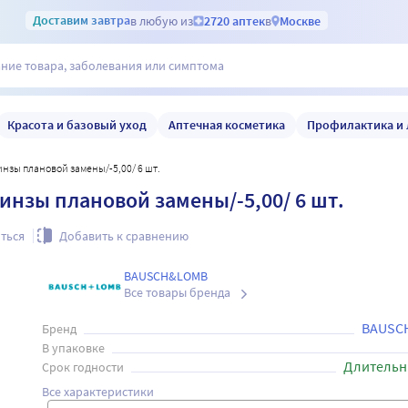
Доставим
завтра
в любую из
2720 аптек
в
Москве
Красота и базовый уход
Аптечная косметика
Профилактика и 
линзы плановой замены/-5,00/ 6 шт.
линзы плановой замены/-5,00/ 6 шт.
ться
Добавить к сравнению
BAUSCH&LOMB
Все товары бренда
BAUSC
Бренд
В упаковке
Длительн
Срок годности
Все характеристики