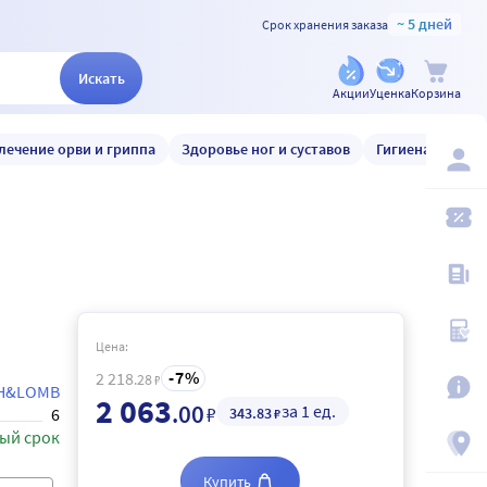
~ 5 дней
Срок хранения заказа
Искать
Акции
Уценка
Корзина
лечение орви и гриппа
Здоровье ног и суставов
Гигиена и уход
Цена:
7
2 218
.28
₽
H&LOMB
2 063
.00
за 1 ед.
₽
343
.83
6
₽
ый срок
Купить