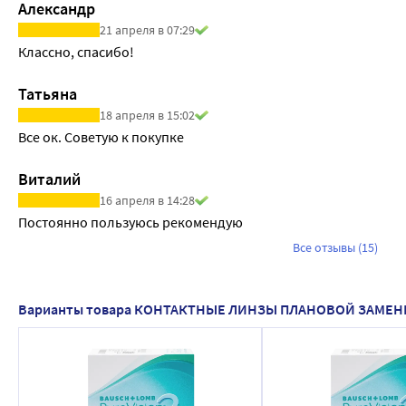
Александр
УФ-фильтр (Защита от ультрафиолета) : нет
21 апреля в 07:29
Дизайн: асферический
Классно, спасибо!
Оптическая сила, дптр(D): от +6,00 до −6,0 (шаг 0,25D); от −6,5
Метод дезинфекции: пероксидный
Татьяна
Метод изготовления: литьё
18 апреля в 15:02
Группа FDA: пятая
Все ок. Советую к покупке 
В упаковке - 6 линз (на 3 месяца ношения).
Когда Вы начнете пользоваться контактной коррекцией, Ваш
Виталий
четырех недель.
16 апреля в 14:28
За это время происходит адаптация глаз к «инородному» те
Постоянно пользуюсь рекомендую
В первые дни не стоит носить линзы с утра до вечера: пост
Все отзывы (15)
Ни в коем случае не следует оставлять линзы на ночь.
Вы должны немедленно обратиться к врачу при следующих 
-Боль в глазу, покраснение глаза, снижение остроты зрения.
Варианты товара КОНТАКТНЫЕ ЛИНЗЫ ПЛАНОВОЙ ЗАМЕ
-Чувство жжения, зуд, дискомфорт.
-Ощущение инородного тела при ношении линзы.
-Необычные или более обильные выделения из глаз, «затум
-Появление светобоязни, сухость глаз.