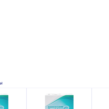
 до −12,0 (шаг 0,5D); 0.00 (plano - терапевтические)
и глаза будут привыкать к контактным линзам в течение первы
лу, меняется слезопродукция.
епенно увеличивайте время ношения, следуя указаниям врача.
симптомах:
НЫ
аненность» зрения, появление радужных кругов или ореолов.