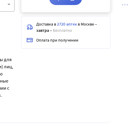
Доставка в
2720 аптек
в Москве
–
завтра
–
Бесплатно
Оплата при получении
ы для
) лиц,
ью
тные
ии с
.