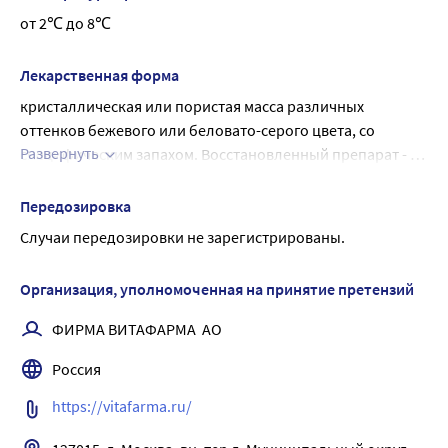
Фармакологические свойства.
от 2℃ до 8℃
Терапевтический эффект Бифидумбактерина 
определяют содержащиеся в нем живые 
Лекарственная форма
бифидобактерии, обладающие антагонистической 
кристаллическая или пористая масса различных 
активностью против широкого спектра патогенных и 
оттенков бежевого или беловато-серого цвета, со 
условно-патогенных микроорганизмов и тем самым 
Развернуть
специфическим запахом. Восстановленный препарат - 
нормализуют микрофлору кишечника, улучшают 
гомогенная взвесь бежевого или беловато - серого цвета.
деятельность желудочно-кишечного тракта, 
препятствует формированию затяжных форм кишечных 
Передозировка
заболеваний.
Случаи передозировки не зарегистрированы.
Организация, уполномоченная на принятие претензий
ФИРМА ВИТАФАРМА  АО
Россия
https://vitafarma.ru/