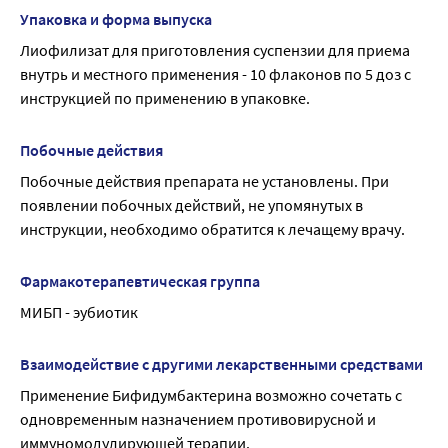
флакон);
день.
Упаковка и форма выпуска
при отсутствии маркировки;
Для профилактики дисбактериозов, новорожденным 
Лиофилизат для приготовления суспензии для приема 
при наличии посторонних включений.
группы «риска» целесообразно начинать применение 
внутрь и местного применения - 10 флаконов по 5 доз с 
препарата в родильном отделении с первых суток жизни 
инструкцией по применению в упаковке.
до выписки по 2,5 дозы на прием 2 раза в день.
При тяжелых формах дисбактериоза у детей, которые 
Побочные действия
вызваны сепсисом, пневмонией и другими гнойно-
Побочные действия препарата не установлены. При 
инфекционными заболеваниями препарат назначают по 
появлении побочных действий, не упомянутых в 
5 доз 3 раза в день в комплексе с общепринятыми 
инструкции, необходимо обратится к лечащему врачу.
методами лечения основного заболевания. У данной 
группы детей с угрозой язвенно-некротического 
Фармакотерапевтическая группа
энтероколита дозировку Бифидумбактерина 
увеличивают до 20 доз в сутки.
МИБП - эубиотик
При дисбактериозе у взрослых, вызванном острыми и 
хроническими воспалительными заболеваниями 
Взаимодействие с другими лекарственными средствами
тонкого и толстого кишечника, колитами и 
Применение Бифидумбактерина возможно сочетать с 
энтероколитами препарат рекомендуется принимать по 
одновременным назначением противовирусной и 
5 доз 2-3 раза в день.
иммуномодулирующей терапии.