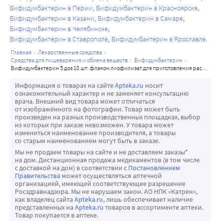
Бифидумбактерин в Перми
Бифидумбактерин в Красноярске
Бифидумбактерин в Казани
Бифидумбактерин в Самаре
Бифидумбактерин в Челябинске
Бифидумбактерин в Ставрополе
Бифидумбактерин в Ярославле
главная
лекарственные средства
средства для пищеварения и обмена веществ
бифидумбактерин
бифидумбактерин 5 доз 10 шт. флакон лиофилизат для приготовления раствора для приема внутрь и местного применения
Информация о товарах на сайте
Apteka.ru
носит
ознакомительный характер и не заменяет консультацию
врача. Внешний вид товара может отличаться
от изображённого на фотографии. Товар может быть
произведен на разных производственных площадках, выбор
из которых при заказе невозможен. У товара может
измениться наименование производителя, а товары
со старым наименованием могут быть в заказе.
Мы не продаем товары на сайте и не доставляем заказы*
на дом. Дистанционная продажа медикаментов (в том числе
с доставкой на дом) в соответствии с
Постановлением
Правительства
может осуществляться аптечной
организацией, имеющей соответствующее разрешение
Росздравнадзора. Мы не нарушаем закон. АО НПК «Катрен»,
как владелец сайта
Apteka.ru
, лишь обеспечивает наличие
представленных на
Apteka.ru
товаров в ассортименте аптеки.
Товар покупается в аптеке.