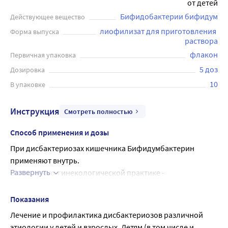
от детей
вирусным и бактериальным инфекциям. Эффективный и
Бифидобактерии бифидум
Действующее вещество
безопасный способ поддерживать здоровье желудочно-
кишечного тракта и иммунитета.
лиофилизат для приготовления 
Форма выпуска
раствора
флакон
Первичная упаковка
5 доз
Дозировка
10
В упаковке
Инструкция
Смотреть полностью
Способ применения и дозы
При дисбактериозах кишечника Бифидумбактерин 
применяют внутрь.
Развернуть
В акушерско-гинекологической практике - 
интравагинально.
Содержимое флакона растворить кипяченой водой 
Показания
комнатной температуры из расчета 5 мл (чайная ложка) 
Лечение и профилактика дисбактериозов различной 
воды на 1 дозу препарата.
этиологии у детей и взрослых. Детям (в том числе и 