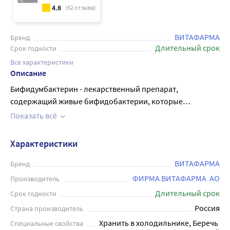
4.8
(
62
отзыва)
ВИТАФАРМА
Бренд
Длительный срок
Срок годности
Все характеристики
Описание
Бифидумбактерин - лекарственный препарат,
содержащий живые бифидобактерии, которые
способствуют нормальной микрофлоре кишечника и
Показать всё
укреплению иммунитета организма. Продукт
представлен в форме лиофилизата для приготовления
Характеристики
раствора и имеет двойное назначение, для приема
внутрь и местного применения. В одной упаковке
ВИТАФАРМА
Бренд
содержится 10 флаконов дозировки 5 доз каждый.
ФИРМА ВИТАФАРМА  АО
Производитель
Бифидумбактерин помогает восстановить и поддержать
Длительный срок
Срок годности
нормальную микрофлору желудочно-кишечного тракта
Россия
Страна производитель
после применения антибактериальных препаратов, а
Хранить в холодильнике, Беречь 
Специальные свойства
также повысить сопротивляемость организма к