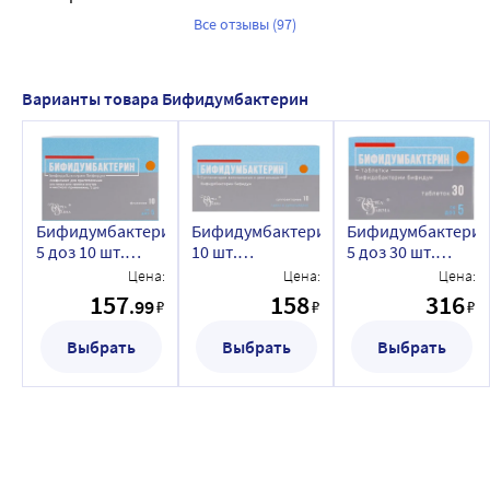
Все отзывы (97)
Варианты товара Бифидумбактерин
Бифидумбактерин
Бифидумбактерин
Бифидумбактери
5 доз 10 шт.
10 шт.
5 доз 30 шт.
флакон
суппозитории
таблетки
Цена:
Цена:
Цена:
лиофилизат для
157
158
316
.99
₽
₽
₽
приготовления
раствора для
Выбрать
Выбрать
Выбрать
приема внутрь и
местного
применения