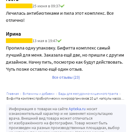
Благодаря такой особенности, S. thermophilus немного 
25 июня в 09:37
повышают кислотность кишечника, тем самым 
Лечилась антибиотиками и пила этот комплекс. Все 
препятствуя распространению патогенных микроорга- 
отлично!
низмов. Кроме того, S. Thermophilus в процессе своей 
жизнедеятельности способны синтезировать 
Ирина
полисахариды, выполняющие защитные функции в 
13 мая в 19:47
организме. Они способствуют защите внутренних стенок 
Пропила одну упаковку. Бифитта комплекс самый 
органов от механических повреждений, а также 
лучший для меня. Заказала ещё две, но пришли с другим 
затрудняют проникновение вредных бактерий и вирусов 
дизайном. Начну пить, посмотрю как будут действовать. 
в клетки.
Чуть позже оставлю ещё один отзыв.
Все отзывы (23)
главная
витамины и добавки
бады для желудочно-кишечного тракта
бифитта комплекс пробиотических микроорганизмов 10 шт. капсулы массой 450 мг
Информация о товарах на сайте
Apteka.ru
носит
ознакомительный характер и не заменяет консультацию
врача. Внешний вид товара может отличаться
от изображённого на фотографии. Товар может быть
произведен на разных производственных площадках, выбор