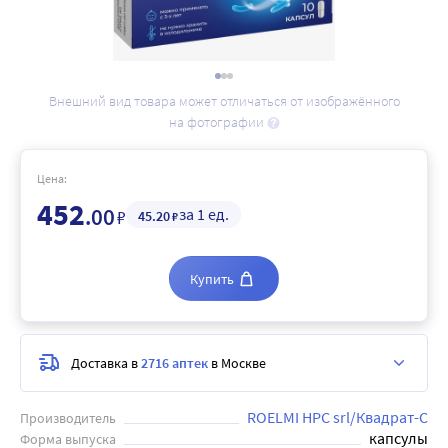
Внешний вид товара может отличаться от изображённого
на фотографии
Цена:
452
.00
за 1 ед.
₽
45
.20
₽
Купить
Доставка в
2716 аптек
в Москве
ROELMI HPC srl/Квадрат-С
Производитель
капсулы
Форма выпуска