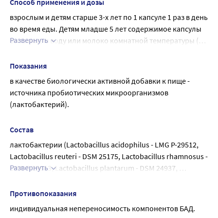
Способ применения и дозы
взрослым и детям старше 3-х лет по 1 капсуле 1 раз в день 
во время еды. Детям младше 5 лет содержимое капсулы 
Развернуть
высыпать в воду или молоко комнатной температуры (до 
40 °С), перемешать и сразу выпить. Продолжительность 
приема - 1 месяц. При необходимости прием можно 
Показания
повторить через 1 месяц.
в качестве биологически активной добавки к пище - 
источника пробиотических микроорганизмов 
(лактобактерий).
Состав
лактобактерии (Lactobacillus acidophilus - LMG P-29512, 
Lactobacillus reuteri - DSM 25175, Lactobacillus rhamnosus - 
Развернуть
LMG P-29513, Lactobacillus plantarum - DSM 24937, 
Lactobacillus casei - DSM 25569), бифидобактерии 
(Bifidobacterium lactis - LMG P-29510, Bifidobacterium 
Противопоказания
infantis - LMG P-29639), Streptococcus thermophilus - DSM 
индивидуальная непереносимость компонентов БАД.
26721, кукурузный крахмал, магниевые соли жирных 