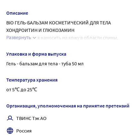
Paraben (and) Propyl Paraben, Eugenol, Linalool, Limonene, 
Coumarin, Geraniol, Isoeugenol.
Описание
BIO ГЕЛЬ-БАЛЬЗАМ КОСМЕТИЧЕСКИЙ ДЛЯ ТЕЛА 
ХОНДРОИТИН И ГЛЮКОЗАМИН
Развернуть
Рекомендуется наносить на кожу в области спины, 
поясницы, локтей, кистей рук и коленей. Хондроитин 
способствует восстановлению, снимает ощущение 
Упаковка и форма выпуска
дискомфорта. Глюкозамин нормализует обменные 
Гель - бальзам для тела - туба 50 мл
процессы, улучшает питание тканей.
Температура хранения
от 5℃ до 25℃
Организация, уполномоченная на принятие претензий
ТВИНС Тэк АО
Россия