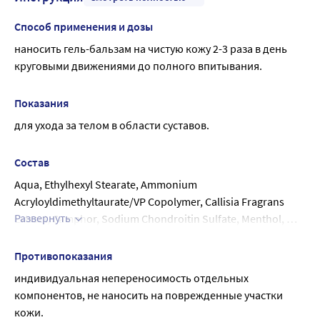
Способ применения и дозы
наносить гель-бальзам на чистую кожу 2-3 раза в день 
круговыми движениями до полного впитывания.
Показания
для ухода за телом в области суставов.
Состав
Aqua, Ethylhexyl Stearate, Ammonium 
Acryloyldimethyltaurate/VP Copolymer, Callisia Fragrans 
Развернуть
Extract, Camphor, Sodium Chondroitin Sulfate, Menthol, 
Glucosamine Hydrochloride, Lavandula Angustifolia 
(Lavender) Oil, Juniperus Communis Oil, Rosmarinus 
Противопоказания
Officinalis (Rosemary) Leaf Oil, Eucalyptus Globulus Leaf Oil, 
индивидуальная непереносимость отдельных 
Eugenia Caryophyllus (Clove) Flower Oil, Tocopheryl Acetate, 
компонентов, не наносить на поврежденные участки 
BHT, Propylene Glycol (and) Diazolidinyl Urea (and) Methyl 
кожи.