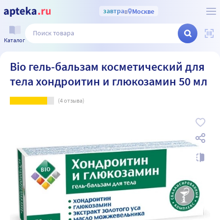
завтра
в
Москве
Каталог
Bio гель-бальзам косметический для
тела хондроитин и глюкозамин 50 мл
(
4
отзыва)