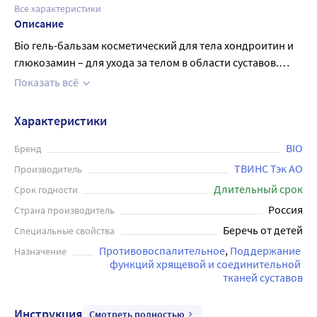
Все характеристики
Описание
Bio гель-бальзам косметический для тела хондроитин и
глюкозамин – для ухода за телом в области суставов.
Рекомендуется наносить на кожу в области спины,
Показать всё
поясницы, локтей, кистей рук и коленей. Хондроитин
способствует восстановлению, снимает ощущение
Характеристики
дискомфорта. Глюкозамин нормализует обменные
процессы, улучшает питание тканей. Объем – 50 мл.
BIO
Бренд
ТВИНС Тэк АО
Производитель
Длительный срок
Срок годности
Россия
Страна производитель
Беречь от детей
Специальные свойства
Противовоспалительное
Поддержание 
Назначение
функций хрящевой и соединительной 
тканей суставов
Инструкция
Смотреть полностью