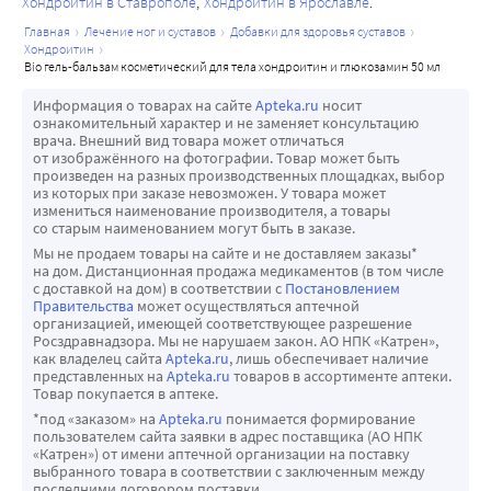
Хондроитин в Ставрополе
Хондроитин в Ярославле
главная
лечение ног и суставов
добавки для здоровья суставов
хондроитин
bio гель-бальзам косметический для тела хондроитин и глюкозамин 50 мл
Информация о товарах на сайте
Apteka.ru
носит
ознакомительный характер и не заменяет консультацию
врача. Внешний вид товара может отличаться
от изображённого на фотографии. Товар может быть
произведен на разных производственных площадках, выбор
из которых при заказе невозможен. У товара может
измениться наименование производителя, а товары
со старым наименованием могут быть в заказе.
Мы не продаем товары на сайте и не доставляем заказы*
на дом. Дистанционная продажа медикаментов (в том числе
с доставкой на дом) в соответствии с
Постановлением
Правительства
может осуществляться аптечной
организацией, имеющей соответствующее разрешение
Росздравнадзора. Мы не нарушаем закон. АО НПК «Катрен»,
как владелец сайта
Apteka.ru
, лишь обеспечивает наличие
представленных на
Apteka.ru
товаров в ассортименте аптеки.
Товар покупается в аптеке.
*под «заказом» на
Apteka.ru
понимается формирование
пользователем сайта заявки в адрес поставщика (АО НПК
«Катрен») от имени аптечной организации на поставку
выбранного товара в соответствии с заключенным между
последними договором поставки