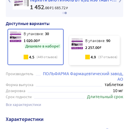
0 рублей
АКРИДЕРМ СК 0,05%+2% 50МЛ ФЛАК Р-Р
1 452
.00
₽
1 685
.72
₽
Д/НАРУЖ ПРИМ зак
Доступные варианты
В упаковке:
30
1 020
.00
₽
В упаковке:
90
Дешевле в наборе!
2 257
.00
₽
4.5
4.9
(
449
отзывов)
(
37
отзывов)
ПОЛЬФАРМА Фармацевтический завод,
Производитель
АО
таблетки
Форма выпуска
10 мг
Дозировка
Длительный срок
Срок годности
Все характеристики
Характеристики