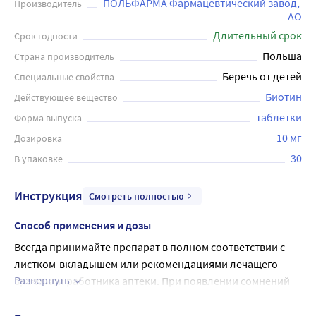
ПОЛЬФАРМА Фармацевтический завод, 
Производитель
АО
Длительный срок
Срок годности
Польша
Страна производитель
Беречь от детей
Специальные свойства
Биотин
Действующее вещество
таблетки
Форма выпуска
10 мг
Дозировка
30
В упаковке
Инструкция
Смотреть полностью
Способ применения и дозы
Всегда принимайте препарат в полном соответствии с 
листком-вкладышем или рекомендациями лечащего 
Развернуть
врача или работника аптеки. При появлении сомнений 
посоветуйтесь с лечащим врачом или работником 
аптеки.