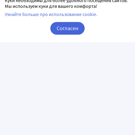
Куки необходимы для более удобного посещения сайтов.
Мы используем куки для вашего комфорта!
Узнайте больше про использование cookie.
Согласен
Корзина
Вход / Регистрация
ПРИЛОЖЕНИЯ
СЛЕДИТЕ ЗА НАМИ
ГОРЯЧАЯ ЛИНИЯ