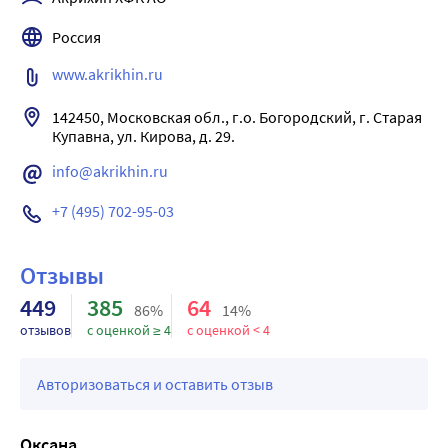
Дополнительный прием биотина способствует росту 
Россия
волос, увеличению их количества в области волосистой 
части головы, уменьшению количества ежедневно 
www.akrikhin.ru
выпадающих волос и увеличению общего объема и 
толщины волос, улучшению блеска волос и роста ногтей 
142450, Московская обл., г.о. Богородский, г. Старая 
по субъективной оценке пациентов.
Купавна, ул. Кирова, д. 29.
Если улучшение не наступило или Вы чувствуете 
info@akrikhin.ru
ухудшение, необходимо обратиться к врачу
+7 (495) 702-95-03
Отзывы
449
385
64
86%
14%
отзывов
с оценкой ≥ 4
с оценкой < 4
Авторизоваться и оставить отзыв
Оксана