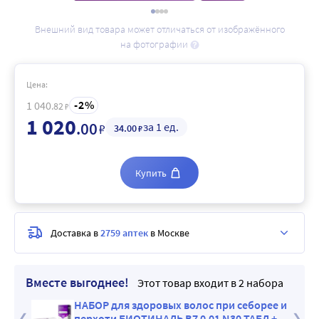
Внешний вид товара может отличаться от изображённого
на фотографии
Цена:
2
1 040
.82
₽
1 020
.00
за 1 ед.
₽
34
.00
₽
Купить
Доставка в
2759 аптек
в Москве
Вместе выгоднее!
Этот товар входит в 2 набора
 +
НАБОР для здоровых волос при себорее и
АК/
перхоти БИОТИНАЛЬ В7 0,01 N30 ТАБЛ +