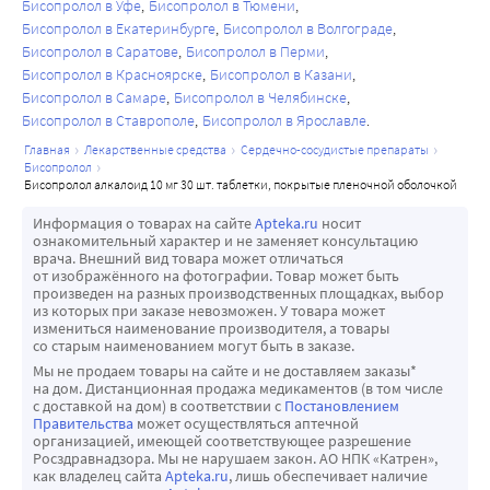
контроля при лечении бисопрололом.
Бисопролол в Уфе
Бисопролол в Тюмени
центрального симпатического тонуса (уменьшение ЧСС, 
Бисопролол в Екатеринбурге
Бисопролол в Волгограде
Следует отменять перед исследованием содержания в 
сердечного выброса, вазодилятации). Резкая отмена 
Бисопролол в Саратове
Бисопролол в Перми
крови и моче катехоламинов, норметанефрина и 
Бисопролол в Красноярске
Бисопролол в Казани
препарата, особенно, с предшествующим прекращением 
ванилилминдальной кислоты; титров антинуклеарных 
Бисопролол в Самаре
Бисопролол в Челябинске
приема бета-адреноблокаторов может привести к 
антител.
Бисопролол в Ставрополе
Бисопролол в Ярославле
«рикошетной гипертензии». Противопоказаны 
Нельзя резко прерывать лечение бисопрололом из-за 
главная
лекарственные средства
сердечно-сосудистые препараты
комбинации (из-за возможности снижения активности) с 
опасности развития тяжелых аритмий и инфаркта 
бисопролол
флоктафенином, сультопридом.
бисопролол алкалоид 10 мг 30 шт. таблетки, покрытые пленочной оболочкой
миокарда. Отмену проводят постепенно, снижая дозу в 
Комбинации, которые следует применять с 
течение 2 недель и более (снижают дозу на 25 % в 3-4 
Информация о товарах на сайте
Apteka.ru
носит
осторожностью
дня).
ознакомительный характер и не заменяет консультацию
врача. Внешний вид товара может отличаться
Блокаторы «медленных» кальциевых каналов 
Особенности действии при пропуске приема одной ши 
от изображённого на фотографии. Товар может быть
дигидропиридинового ряда (например, нифедипин, 
нескольких доз лекарственного препарата:
произведен на разных производственных площадках, выбор
из которых при заказе невозможен. У товара может
фелодипин и амлодипин): приводят к увеличению риска 
Примите пропущенную дозу сразу, как только установите 
измениться наименование производителя, а товары
развития гипотензии. Также нельзя исключить 
упущение. Если до приема следующей дозы осталось 
со старым наименованием могут быть в заказе.
увеличение риска прогрессивного ухудшения 
менее 8 ч, прием надо пропустить и далее продолжать 
Мы не продаем товары на сайте и не доставляем заказы*
на дом. Дистанционная продажа медикаментов (в том числе
сократительной функции желудочка у пациентов с 
лечение в обычном режиме. Не принимайте двойную 
с доставкой на дом) в соответствии с
Постановлением
сердечной недостаточностью.
дозу, чтобы возместить пропущенный прием препарата.
Правительства
может осуществляться аптечной
организацией, имеющей соответствующее разрешение
Антиаритмические препараты III класса (например, 
Влияние на способность управлять транспортными 
Росздравнадзора. Мы не нарушаем закон. АО НПК «Катрен»,
амиодарон): увеличивают AV-проводимость.
средствами, механизмами.
как владелец сайта
Apteka.ru
, лишь обеспечивает наличие