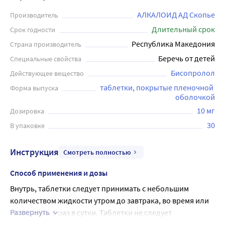
АЛКАЛОИД АД Скопье
Производитель
Длительный срок
Срок годности
Республика Македония
Страна производитель
Беречь от детей
Специальные свойства
Бисопролол
Действующее вещество
таблетки, покрытые пленочной 
Форма выпуска
оболочкой
10 мг
Дозировка
30
В упаковке
Инструкция
Смотреть полностью
Способ применения и дозы
Внутрь, таблетки следует принимать с небольшим 
количеством жидкости утром до завтрака, во время или 
Развернуть
после него, 1 раз в сутки. Таблетки не следует 
разжевывать или растирать в порошок.