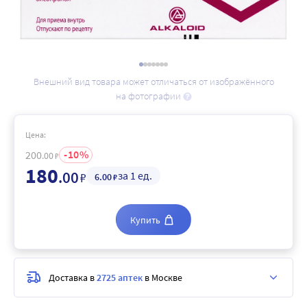
Внешний вид товара может отличаться от изображённого
на фотографии
Цена:
10
200
.00
₽
180
.00
за 1 ед.
₽
6
.00
₽
Купить
Доставка в
2725 аптек
в Москве