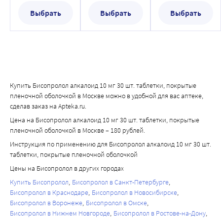
оболочкой
Производные эрготамина: усиливают симптомы 
отмены бисопролола.
Выбрать
Выбрать
Выбрать
нарушения периферического кровообращения.
Реципрокную активацию блуждающего нерва можно 
Лечение хронической сердечной недостаточности
устранить внутривенным введением атропина (1-2 мг).
Нерекомендуемые комбинации
Лекарственные средства, снижающие запасы 
Блокаторы «медленных» кальциевых каналов группы 
катехоламинов (например, резерпин), могут усилить 
верапамила и, в меньшей степени, дилтиазема: 
действие бета-адреноблокаторов, поэтому больные, 
отрицательное влияние на сократительную способность 
принимающие такие сочетания ЛС, должны находиться 
Купить Бисопролол алкалоид 10 мг 30 шт. таблетки, покрытые
миокарда и AV-проводимость. Внутривенное введение 
под постоянным наблюдением врача на предмет 
пленочной оболочкой в Москве можно в удобной для вас аптеке,
верапамила у пациентов, находящихся на терапии бета-
выявления артериальной гипотензии или брадикардии.
сделав заказ на Apteka.ru.
адреноблокаторами, может привести к развитию 
В случае появления у больных пожилого возраста 
Цена на Бисопролол алкалоид 10 мг 30 шт. таблетки, покрытые
выраженной артериальной гипотензии и AV-блокаде.
нарастающей брадикардии (менее 50 уд/мин), 
пленочной оболочкой в Москве – 180 рублей.
Антиаритмические препараты I класса (например, 
артериальной гипотензии (систолическое АД ниже 100 
Инструкция по применению для Бисопролол алкалоид 10 мг 30 шт.
хинидин, дизопирамид, лидокаин, фенитоин, 
мм рт.ст.), AV блокады, бронхоспазма, желудочковых 
таблетки, покрытые пленочной оболочкой
флекаинид, пропафенон): угнетают AV-проводимость и 
аритмий, тяжелых нарушений функции печени и почек 
Цены на Бисопролол в других городах
усиливают негативное инотропное действие.
необходимо уменьшить дозу или прекратить лечение.
Купить Бисопролол
Бисопролол в Санкт-Петербурге
Гипотензивные средства центрального действия, такие 
Рекомендуется прекращать терапию при развитии 
Бисопролол в Краснодаре
Бисопролол в Новосибирске
как клонидин и другие (например, метилдопа, 
депрессии, вызванной приемом бета-адреноблокаторов.
Бисопролол в Воронеже
Бисопролол в Омске
моксонидин, резерпин): приводят к прогрессированию 
Возможен положительный результат антидопингового 
Бисопролол в Нижнем Новгороде
Бисопролол в Ростове-на-Дону
сердечной недостаточности вследствие снижения 