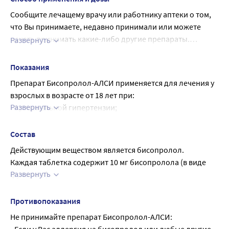
Сообщите лечащему врачу или работнику аптеки о том,
что Вы принимаете, недавно принимали или можете
начать принимать какие-либо другие препараты.
Развернуть
Обязательно поставьте в известность лечащего врача,
антиаритмические средства I класса (например,
если Вы принимаете следующие препараты, так как при
хинидин, дизопирамид, лидокаин, фенитоин,
Показания
их приеме следует соблюдать осторожность:
флекаинид, пропафенон);
Препарат Бисопролол-АЛСИ применяется для лечения у 
блокаторы «медленных» кальциевых каналов
взрослых в возрасте от 18 лет при:
(например, верапамил, фелодипин, амлодипин,
Развернуть
• Артериальной гипертензии;
дилтиазем);
• Ишемической болезни сердца: стабильной 
гипотензивные средства (средства для снижения
стенокардии;
Состав
давления) центрального действия (такие как
• Хронической сердечной недостаточности (ХСН).
клонидин, метилдопа, моксонидин, рилменидин);
Действующим веществом является бисопролол.
финголимод (препарат для лечения рассеянного
Каждая таблетка содержит 10 мг бисопролола (в виде 
Развернуть
склероза);
фумарата).
антиаритмические средства III класса (например,
Прочими ингредиентами являются: целлюлоза 
амиодарон);
микрокристаллическая (тип 102), целлюлоза 
Противопоказания
бета-адреноблокаторы для местного применения
микрокристаллическая (тип 101), кросповидон, магния 
Не принимайте препарат Бисопролол-АЛСИ:
(например, глазные капли для лечения глаукомы);
стеарат.