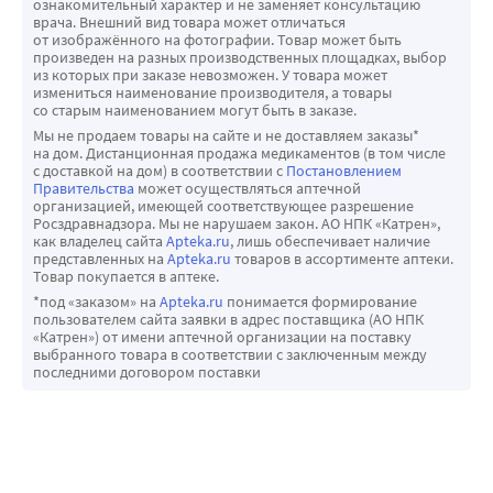
напрямую через систему сообщений государств-
ознакомительный характер и не заменяет консультацию
врача. Внешний вид товара может отличаться
членов Евразийского экономического союза.
от изображённого на фотографии. Товар может быть
Сообщая о нежелательных реакциях, Вы помогаете
произведен на разных производственных площадках, выбор
из которых при заказе невозможен. У товара может
получить больше сведений о безопасности
измениться наименование производителя, а товары
препарата.
со старым наименованием могут быть в заказе.
Мы не продаем товары на сайте и не доставляем заказы*
на дом. Дистанционная продажа медикаментов (в том числе
с доставкой на дом) в соответствии с
Постановлением
Правительства
может осуществляться аптечной
организацией, имеющей соответствующее разрешение
Росздравнадзора. Мы не нарушаем закон. АО НПК «Катрен»,
как владелец сайта
Apteka.ru
, лишь обеспечивает наличие
представленных на
Apteka.ru
товаров в ассортименте аптеки.
Товар покупается в аптеке.
*под «заказом» на
Apteka.ru
понимается формирование
пользователем сайта заявки в адрес поставщика (АО НПК
«Катрен») от имени аптечной организации на поставку
выбранного товара в соответствии с заключенным между
последними договором поставки