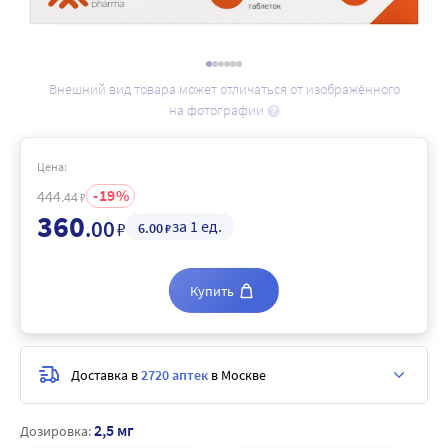
Внешний вид товара может отличаться от изображённого
на фотографии
Цена:
19
444
.44
₽
360
.00
за 1 ед.
₽
6
.00
₽
Купить
Доставка в
2720 аптек
в Москве
2,5 мг
Дозировка: