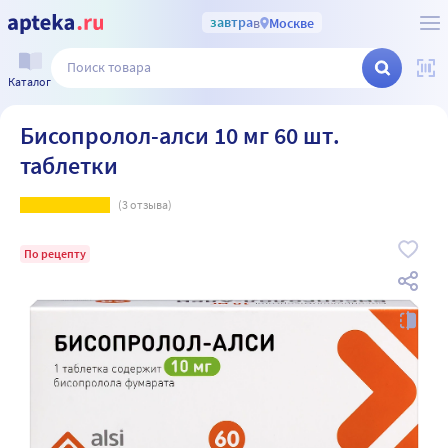
завтра
в
Москве
Каталог
Бисопролол-алси 10 мг 60 шт.
таблетки
(
3
отзыва)
По рецепту