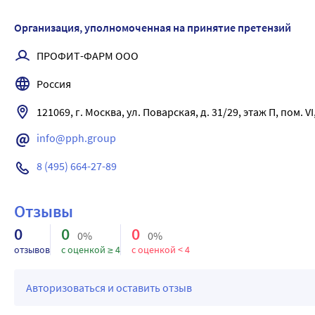
Энергетическая ценность: 75 кДж/ 20 ккал
1 пастилка содержит, мг
Организация, уполномоченная на принятие претензий
Витамин D3 13,5-15,0 мкг (540-600 МЕ)
ПРОФИТ-ФАРМ ООО
Россия
121069, г. Москва, ул. Поварская, д. 31/29, этаж П, пом. VI
info@pph.group
8 (495) 664-27-89
Отзывы
0
0
0
0%
0%
отзывов
с оценкой ≥ 4
с оценкой < 4
Авторизоваться и оставить отзыв