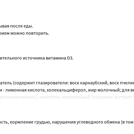
вывая после еды.
рием можно повторить.
нительного источника витамина D3.
ователь (содержит глазирователи: воск карнаубский, воск пчели
и - лимонная кислота, холекальциферол, жир молочный; для вк
ропиленгликоль), краситель натуральный (содержит экстракт 
Клубника» (содержит носитель - пропиленгликоль), краситель 
ракт сафлора); для вкуса малины: ароматизатор натуральный 
аскорбиновая кислота), краситель натуральный (концентрирова
ь, кормление грудью, нарушения углеводного обмена (в том 