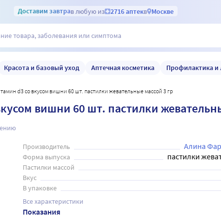
Доставим
завтра
в любую из
2716 аптек
в
Москве
Красота и базовый уход
Аптечная косметика
Профилактика и 
тамин d3 со вкусом вишни 60 шт. пастилки жевательные массой 3 гр
кусом вишни 60 шт. пастилки жевательны
нению
Алина Фа
Производитель
пастилки жева
Форма выпуска
Пастилки массой
Вкус
В упаковке
Все характеристики
Показания