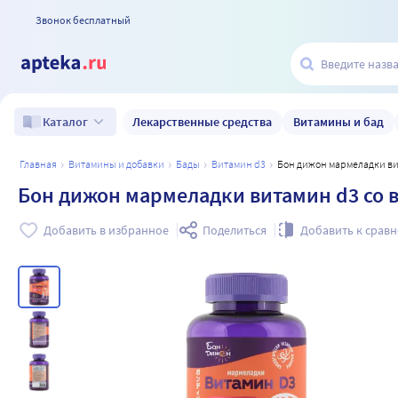
Звонок бесплатный
Лекарственные средства
Витамины и бад
Каталог
главная
витамины и добавки
бады
витамин d3
Бон дижон мармеладки ви
Бон дижон мармеладки витамин d3 со в
Добавить в избранное
Поделиться
Добавить к срав