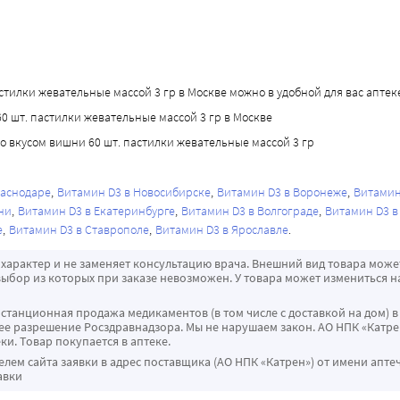
илки жевательные массой 3 гр в Москве можно в удобной для вас аптеке, 
0 шт. пастилки жевательные массой 3 гр в Москве
 вкусом вишни 60 шт. пастилки жевательные массой 3 гр
раснодаре
Витамин D3 в Новосибирске
Витамин D3 в Воронеже
Витамин
ни
Витамин D3 в Екатеринбурге
Витамин D3 в Волгограде
Витамин D3 в
е
Витамин D3 в Ставрополе
Витамин D3 в Ярославле
характер и не заменяет консультацию врача. Внешний вид товара може
ыбор из которых при заказе невозможен. У товара может измениться н
истанционная продажа медикаментов (в том числе с доставкой на дом) в
 разрешение Росздравнадзора. Мы не нарушаем закон. АО НПК «Катрен
ки. Товар покупается в аптеке.
ем сайта заявки в адрес поставщика (АО НПК «Катрен») от имени апте
авки