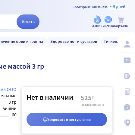
~ 5 дней
Срок хранения заказа
Искать
Акции
Уценка
Корзина
лечение орви и гриппа
Здоровье ног и суставов
Гигиена и уход
е массой 3 гр
рма ООО
тельные
Нет в наличии
525
₽
3 гр
Последняя цена
вишни
60
Уведомить о поступлении