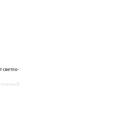
диатра.
 светло-
отличный 
вия.
ьи.