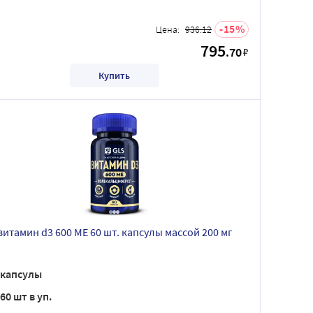
15
Цена:
936.12
795
.70
₽
Купить
 витамин d3 600 МЕ 60 шт. капсулы массой 200 мг
капсулы
60 шт в уп.