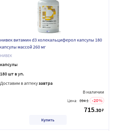
нивек витамин d3 холекальциферол капсулы 180
 капсулы массой 260 мг
НИВЕК
капсулы
180 шт в уп.
Доставим в аптеку
завтра
В наличии
20
Цена:
894.1
715
.30
₽
Купить