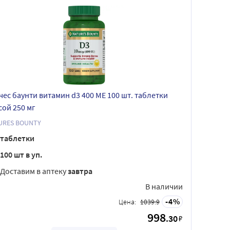
чес баунти витамин d3 400 МЕ 100 шт. таблетки
сой 250 мг
URES BOUNTY
таблетки
100 шт в уп.
Доставим в аптеку
завтра
В наличии
4
Цена:
1039.9
998
.30
₽