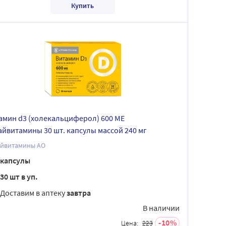
Купить
амин d3 (холекальциферол) 600 МЕ
айвитамины 30 шт. капсулы массой 240 мг
айвитамины АО
капсулы
30 шт в уп.
Доставим в аптеку
завтра
В наличии
10
Цена:
223