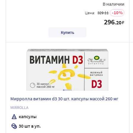
В наличии
10
Цена:
329.11
296
.20
₽
Купить
Мирролла витамин d3 30 шт. капсулы массой 260 мг
MIRROLLA
капсулы
30 шт в уп.