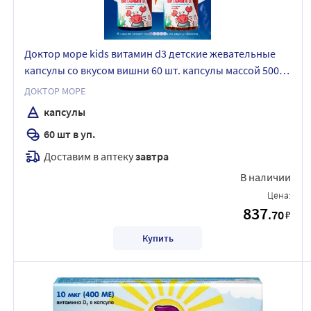
Доктор море kids витамин d3 детские жевательные
капсулы со вкусом вишни 60 шт. капсулы массой 500
мг
ДОКТОР МОРЕ
капсулы
60 шт в уп.
Доставим в аптеку
завтра
В наличии
Цена:
837
.70
₽
Купить