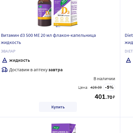
Витамин d3 500 МЕ 20 мл флакон-капельница
Die
жидкость
жид
ЭВАЛАР
DIET
жидкость
Доставим в аптеку
завтра
В наличии
5
Цена:
426.89
401
.70
₽
Купить