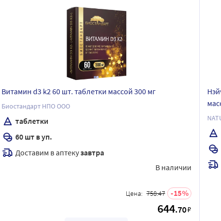
Витамин d3 k2 60 шт. таблетки массой 300 мг
Нэй
мас
Биостандарт НПО ООО
NAT
таблетки
60 шт в уп.
Доставим в аптеку
завтра
В наличии
15
Цена:
758.47
644
.70
₽