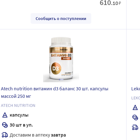
610
.10
₽
Сообщить о поступлении
Atech nutrition витамин d3 баланс 30 шт. капсулы
Lek
массой 250 мг
LEK
ATECH NUTRITION
капсулы
30 шт в уп.
Доставим в аптеку
завтра