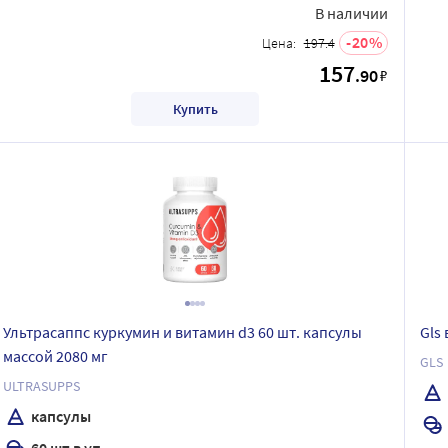
В наличии
20
Цена:
197.4
157
.90
₽
Купить
Ультрасаппс куркумин и витамин d3 60 шт. капсулы
Gls
массой 2080 мг
GLS
ULTRASUPPS
капсулы