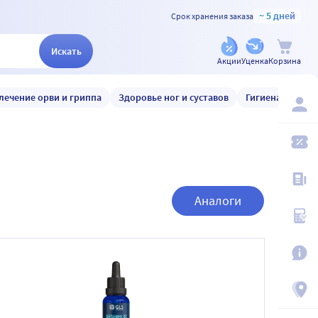
~ 5 дней
Срок хранения заказа
Искать
Акции
Уценка
Корзина
лечение орви и гриппа
Здоровье ног и суставов
Гигиена и уход
Аналоги