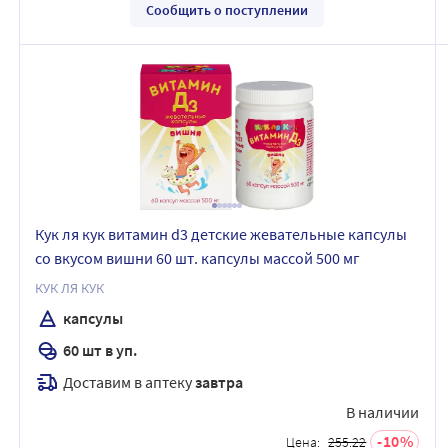
Сообщить о поступлении
Кук ля кук витамин d3 детские жевательные капсулы
со вкусом вишни 60 шт. капсулы массой 500 мг
КУК ЛЯ КУК
капсулы
60 шт в уп.
Доставим в аптеку
завтра
В наличии
10
Цена:
255.22