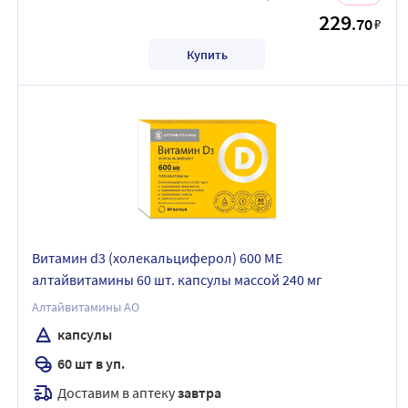
229
.70
₽
Купить
Витамин d3 (холекальциферол) 600 МЕ
алтайвитамины 60 шт. капсулы массой 240 мг
Алтайвитамины АО
капсулы
60 шт в уп.
Доставим в аптеку
завтра