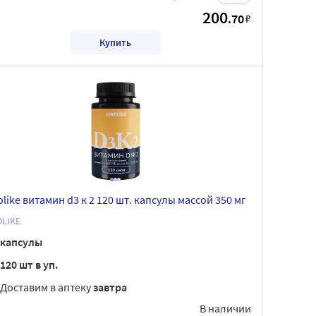
200
.70
₽
Купить
olike витамин d3 к 2 120 шт. капсулы массой 350 мг
OLIKE
капсулы
120 шт в уп.
Доставим в аптеку
завтра
В наличии