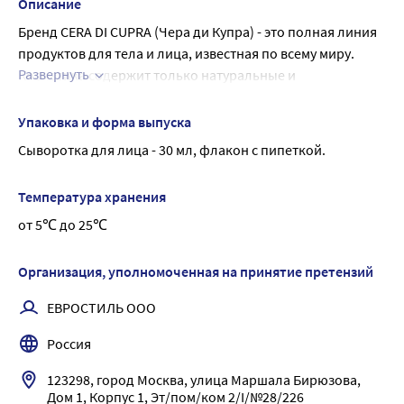
Описание
Бренд CERA DI CUPRA (Чера ди Купра) - это полная линия 
продуктов для тела и лица, известная по всему миру. 
Развернуть
Косметика содержит только натуральные и 
высококачественные вещества, которые так необходимы 
коже, чтобы быть молодой в любом возрасте. Бренд, 
Упаковка и форма выпуска
который стал результатом исследований в области 
Сыворотка для лица - 30 мл, флакон с пипеткой.
косметических средств доктора Николы Чиккарелли. 
Фармацевт из Купра Мариттима обратил внимание на 
Температура хранения
уникальные качества пчелиного воска и стал добавлять 
от 5℃ до 25℃
его в косметические средства.
CERA DI CUPRA СЫВОРОТКА ДЛЯ ЛИЦА 
КОНЦЕНТРИРОВАННАЯ КОЛЛАГЕН И ВИТАМИНЫ ДЛЯ 
Организация, уполномоченная на принятие претензий
СУХОЙ И НОРМАЛЬНОЙ КОЖИ - универсальная, 
ЕВРОСТИЛЬ ООО
сбалансированная сыворотка с первого же применения 
обеспечивает полное насыщение кожи питательными 
Россия
веществами и способствует ее быстрому 
восстановлению.
123298, город Москва, улица Маршала Бирюзова, 
Дом 1, Корпус 1, Эт/пом/ком 2/I/№28/226
Внешний вид и свойства: лёгкая нежирная текстура, 