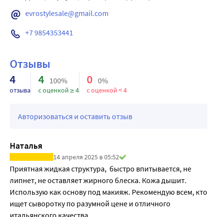
быстро впитывается, бесцветная
evrostylesale@gmail.com
Сыворотка содержит морской коллаген: белок, 
отвечающий за эластичность и здоровье эпидермиса.
+7 9854353441
Коллаген укрепляет структуру кожи, позволяет ей 
сохранить упругость и красоту, придает тонус и здоровое 
Отзывы
сияние.
4
4
0
С течением времени выработка естественного коллагена 
100%
0%
замедляется, именно поэтому так важно обеспечить 
отзыва
с оценкой ≥ 4
с оценкой < 4
зрелой коже правильную поддержку и восполнить 
запасы коллагена его безопасным надежным аналогом - 
Авторизоваться и оставить отзыв
морским коллагеном, богатым аминокислотами, 
белками и омега-3.
Наталья
Кроме того, сыворотка включает в себя поливитаминный 
14 апреля 2025 в 05:52
комплекс и ферментированный экстракт меда с 
Приятная жидкая структура,  быстро впитывается, не 
повышенной биодоступностью.
липнет, не оставляет жирного блеска. Кожа дышит. 
Дерматологически протестировано.
Использую как основу под макияж. Рекомендую всем, кто 
Результат: восстановление, эластичность и укрепление 
ищет сыворотку по разумной цене и отличного 
структуры кожи лица.
итальянского качества.