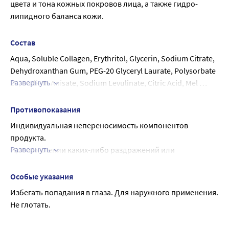
цвета и тона кожных покровов лица, а также гидро-
липидного баланса кожи.
Состав
Aqua, Soluble Collagen, Erythritol, Glycerin, Sodium Citrate, 
Dehydroxanthan Gum, PEG-20 Glyceryl Laurate, Polysorbate 
Развернуть
20, Sodium Anisate, Sodium Levulinate, Citric Acid, Mel 
Extract, Sodium Phytate, Leuconostoc/Radish Root Ferment 
Filtrate, Saccharomyces Ferment Lysate Filtrate, Linoleic 
Противопоказания
Acid, Tocopherol, Haematococcus Pluvialis Extract, Retinyl 
Индивидуальная непереносимость компонентов 
Palmitate, Sodium Benzoate, Potassium Sorbate.
продукта.
Развернуть
При появлении каких-либо раздражений или 
аллергических реакций немедленно прекратить 
использование.
Особые указания
Избегать попадания в глаза. Для наружного применения. 
Не глотать.