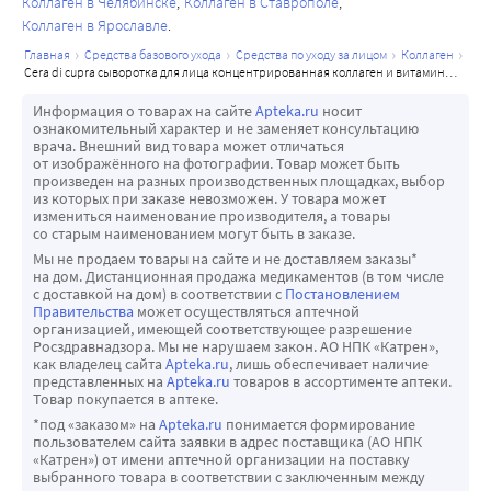
Коллаген в Челябинске
Коллаген в Ставрополе
Коллаген в Ярославле
главная
средства базового ухода
средства по уходу за лицом
коллаген
cera di cupra сыворотка для лица концентрированная коллаген и витамины для сухой и нормальной кожи 30 мл
Информация о товарах на сайте
Apteka.ru
носит
ознакомительный характер и не заменяет консультацию
врача. Внешний вид товара может отличаться
от изображённого на фотографии. Товар может быть
произведен на разных производственных площадках, выбор
из которых при заказе невозможен. У товара может
измениться наименование производителя, а товары
со старым наименованием могут быть в заказе.
Мы не продаем товары на сайте и не доставляем заказы*
на дом. Дистанционная продажа медикаментов (в том числе
с доставкой на дом) в соответствии с
Постановлением
Правительства
может осуществляться аптечной
организацией, имеющей соответствующее разрешение
Росздравнадзора. Мы не нарушаем закон. АО НПК «Катрен»,
как владелец сайта
Apteka.ru
, лишь обеспечивает наличие
представленных на
Apteka.ru
товаров в ассортименте аптеки.
Товар покупается в аптеке.
*под «заказом» на
Apteka.ru
понимается формирование
пользователем сайта заявки в адрес поставщика (АО НПК
«Катрен») от имени аптечной организации на поставку
выбранного товара в соответствии с заключенным между