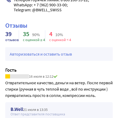
хронической венозной недостаточности, после 
WhatsApp: + 7 (962) 900-33-00; 

операций, для профилактики тромбоза глубоких вен.
Улучшает кровообращение ног, уменьшают отеки, 
необходимы при варикозе, расширенных венах, 
Отзывы
усталости ног, судорогах, тяжести в ногах.
39
35
4
В составе лайкра, чулки комфортные, мягкие.
90%
10%
Чулки с высокой растяжимостью и открытой стопой 
отзывов
с оценкой ≥ 4
с оценкой < 4
подходят и мужчинам, и женщинам.
Профессиональное тестирование уровня компрессии и 
Авторизоваться и оставить отзыв
правильности распределения давления на 
поверхностные вены подтверждает медицинскую 
Гость
эффективность трикотажа B.Well.
16 июля в 12:12
Укрепленная пятка, объемная вязка 3D сотами с 
Отвратительное качество, деньги на ветер. После первой 
дополнительной нитью повышают прочность изделия, 
стирки (ручная в чуть теплой воде , всё по инструкции ) 
предупреждают появление затяжек.
превратились просто в сопли, компрессии ноль.
В составе резинки есть силикон.
Применять с осторожностью при индивидуальной 
непереносимости!
B.Well
21 июля в 13:35
Ответ представителя поставщика
Компрессионный трикотаж следует носить в течение 