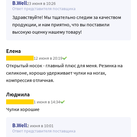
надевания и правильную посадку на ноге без 
B.Well
23 июня в 10:26
образования складок.
Ответ представителя поставщика
-Силиконовое нанесение:
Здравствуйте! Мы тщательно следим за качеством
Силиконовое нанесение в области стопы фиксирует 
продукции, и нам приятно, что вы поставили
чулок на ноге.
высокую оценку нашему товару!
-3D вязка:
Специальная объемная вязка 3D сотами с 
Елена
дополнительной нитью повышает прочность изделия и 
12 июня в 20:19
сохраняет естественный влаго-воздухообмен кожи.
Открытый носок - главный плюс для меня. Резинка на 
-Нити класса "А":
силиконе, хорошо удерживает чулки на ногах, 
Комплексные нити класса «А» с двойной S-образной 
компрессия отличная. 
оплеткой во встречных направлениях обеспечивают 
изделиям необходимый компрессионный эффект и 
Людмила
прочность.
1 июня в 14:34
-Мягкость и эластичность:
Чулки хорошие
Лайкра в составе чулок делает их мягкими и приятными 
при контакте с кожей.
B.Well
2 июня в 10:01
-Безопасность и гипоаллергенность:
Ответ представителя поставщика
Все материалы, из которых производятся чулки 