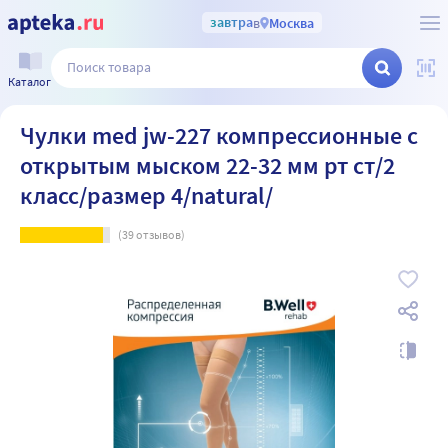
завтра
в
Москва
Каталог
Чулки med jw-227 компрессионные с
открытым мыском 22-32 мм рт ст/2
класс/размер 4/natural/
(
39
отзывов)