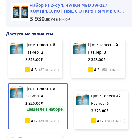
Набор из 2-х уп. ЧУЛКИ MED JW-227
КОМПРЕССИОННЫЕ С ОТКРЫТЫМ МЫСКОМ
22-32 ММ РТ СТ/2 КЛАСС/РАЗМЕР 4/NATURAL
3 930
.00
₽
4 640
.00
₽
Доступные варианты
Цвет:
телесный
Цвет:
телесный
Размер:
2
Размер:
3
2 323
.00
₽
2 323
.00
₽
4.3
4.3
(
37
отзывов)
(
58
отзывов)
Цвет:
телесный
Размер:
4
Цвет:
телесный
2 320
.00
₽
Размер:
5
Дешевле в наборе!
2 323
.00
₽
4.6
4.6
(
39
отзывов)
(
28
отзывов)