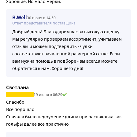
Хорошие. Но мало мерки. 
компрессии, подтвержденная тестами на 
профессиональном оборудовании, рекомендованном в 
B.Well
30 июня в 14:50
Британском стандарте BS 6612. Это значит, что 
Ответ представителя поставщика
компрессионное изделие достоверно улучшает отток 
Добрый день! Благодарим вас за высокую оценку.
венозной крови от ног к сердцу. Давление на 
Мы регулярно проверяем ассортимент, учитываем
поверхностные вены в области щиколотки соответствует 
отзывы и можем подтвердить - чулки
заявленному классу компрессии, компрессионный 
соответствуют заявленной размерной сетке. Если
терапевтический эффект сохраняется в течение всего 
вам нужна помощь в подборе - вы всегда можете
гарантийного периода.
обратиться к нам. Хорошего дня!
-Высокая эластичность:
Благодаря высокой эластичности изделия легко 
Светлана
надевать даже на лежачего пациента.
-Комфортная резинка:
19 июня в 06:29
Простая резинка с тонким силиконовым нанесением и 
Спасибо

открытая стопа позволяет носить чулки как мужчинам, 
Все подошло

так и женщинам.
Сначала было недоумение длина при распаковка как 
-Анатомичный дизайн:
гольфы далее все практично
Эргономичная форма изделия обеспечивает легкость 