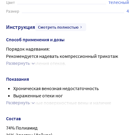
телесный
Цвет
4
Размер
Инструкция
Смотреть полностью
Способ применения и дозы
Порядок надевания:
Рекомендуется надевать компрессионный трикотаж 
Развернуть
утром до появления отеков.
Прежде чем приступить к надеванию изделия, 
проверьте, чтобы ваши руки были подготовлены: 
Показания
отсутствие заусенцев, необработанных ногтей, колец на 
Хроническая венозная недостаточность
пальцах.
Выраженные отеки ног
1. Соберите изделие до пятки. Аккуратно натяните на 
Развернуть
Расширенные поверхностные вены и наличие
ступню. Проверьте правильность расположения пятки.
варикозных узлов
2. Постепенно надевайте трикотажное изделие 
Множественные сосудистые звездочки
Состав
разглаживающими движениями
Подготовка и восстановление оперативных
74% Полиамид
3. Аккуратно уберите складки при необходимости
вмешательств