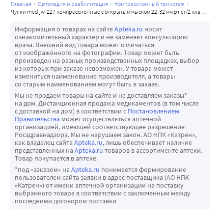
главная
ортопедия и реабилитация
компрессионный трикотаж
чулки med jw-227 компрессионные с открытым мыском 22-32 мм рт ст/2 класс/размер 4/natural/
Информация о товарах на сайте
Apteka.ru
носит
ознакомительный характер и не заменяет консультацию
врача. Внешний вид товара может отличаться
от изображённого на фотографии. Товар может быть
произведен на разных производственных площадках, выбор
из которых при заказе невозможен. У товара может
измениться наименование производителя, а товары
со старым наименованием могут быть в заказе.
Мы не продаем товары на сайте и не доставляем заказы*
на дом. Дистанционная продажа медикаментов (в том числе
с доставкой на дом) в соответствии с
Постановлением
Правительства
может осуществляться аптечной
организацией, имеющей соответствующее разрешение
Росздравнадзора. Мы не нарушаем закон. АО НПК «Катрен»,
как владелец сайта
Apteka.ru
, лишь обеспечивает наличие
представленных на
Apteka.ru
товаров в ассортименте аптеки.
Товар покупается в аптеке.
*под «заказом» на
Apteka.ru
понимается формирование
пользователем сайта заявки в адрес поставщика (АО НПК
«Катрен») от имени аптечной организации на поставку
выбранного товара в соответствии с заключенным между
последними договором поставки