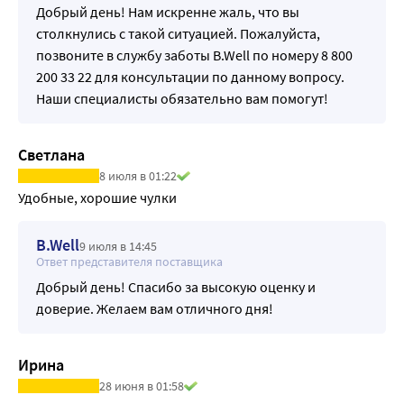
дня.
Добрый день! Нам искренне жаль, что вы
ОСНОВНЫЕ ХАРАКТЕРИСТИКИ
столкнулись с такой ситуацией. Пожалуйста,
-Градуированная или распределенная компрессия:
позвоните в службу заботы B.Well по номеру 8 800
В производстве компрессионных изделий B.Well rehab 
200 33 22 для консультации по данному вопросу.
используются современные технологии компьютерного 
Наши специалисты обязательно вам помогут!
программирования градуированной или 
распределенной компрессии. Чулки B.Well rehab JW-227 
Светлана
обеспечивают физиологическое давление на 
8 июля в 01:22
поверхностные вены: на уровне лодыжек давление 
Удобные, хорошие чулки
соответствует максимальному уровню (22-32 мм рт.ст.), в 
области голени уменьшено, в области бедер 
B.Well
9 июля в 14:45
минимально. Регулярное ношение чулок создает 
Ответ представителя поставщика
условия для перераспределения кровотока в более 
Добрый день! Спасибо за высокую оценку и
глубокие вены, улучшения оттока крови снизу-вверх и 
доверие. Желаем вам отличного дня!
уменьшают риск тромбоэмболических осложнений.
-Эффективность подтверждена:
Компрессионные изделия B.Well rehab проходят 
Ирина
проверку на медицинскую эффективность. Тест HATRA - 
28 июня в 01:58
гарантия уровня и физиологического распределения 