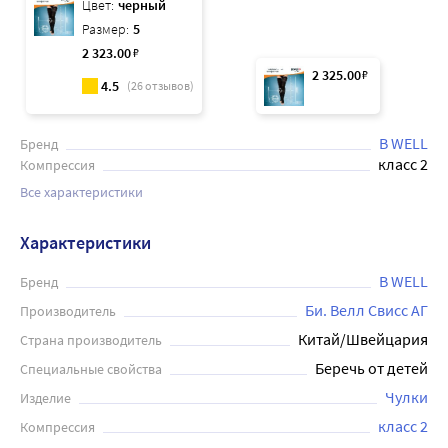
Цвет:
черный
Размер:
5
2 323
.00
₽
2 325
.00
₽
4.5
(
26
отзывов)
B WELL
Бренд
класс 2
Компрессия
Все характеристики
Характеристики
B WELL
Бренд
Би. Велл Свисс АГ
Производитель
Китай/Швейцария
Страна производитель
Беречь от детей
Специальные свойства
Чулки
Изделие
класс 2
Компрессия