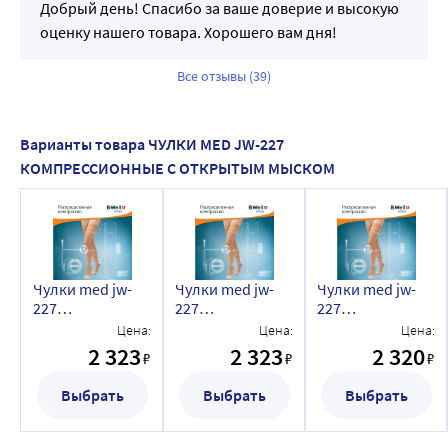
Добрый день! Спасибо за ваше доверие и высокую
соответствуют требованиям европейского стандарта 
оценку нашего товара. Хорошего вам дня!
безопасности в текстильном производстве Oeko-Tex 
Standard 100, что подтверждает безопасность изделий 
Все отзывы (39)
при контакте с кожей.
Варианты товара ЧУЛКИ MED JW-227
КОМПРЕССИОННЫЕ С ОТКРЫТЫМ МЫСКОМ
Чулки med jw-
Чулки med jw-
Чулки med jw-
227
227
227
компрессионные
компрессионные
компрессионные
Цена:
Цена:
Цена:
с открытым
с открытым
с открытым
2 323
2 323
2 320
₽
₽
₽
мыском 22-32 мм
мыском 22-32 мм
мыском 22-32 мм
рт ст/2 класс/
рт ст/2 класс/
рт ст/2 класс/
Выбрать
Выбрать
Выбрать
размер
размер
размер
2/natural/
3/natural/
4/natural/