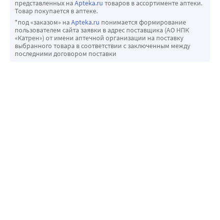
-комфортные и удобные;
представленных на
Apteka.ru
товаров в ассортименте аптеки.
Товар покупается в аптеке.
-высокий процент влаги;
*под «заказом» на
Apteka.ru
понимается формирование
-пропускают кислород;
пользователем сайта заявки в адрес поставщика (АО НПК
«Катрен») от имени аптечной организации на поставку
выбранного товара в соответствии с заключенным между
последними договором поставки