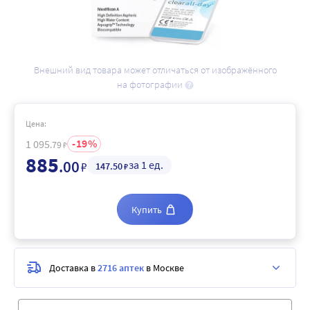
Внешний вид товара может отличаться от изображённого
на фотографии
Цена:
19
1 095
.79
₽
885
.00
за 1 ед.
₽
147
.50
₽
Купить
Доставка в
2716 аптек
в Москве