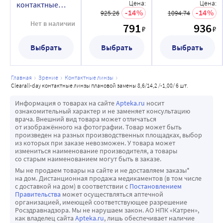
линзы плановой
линзы плановой
Цена:
Цена:
контактные
Диаметр (мм): 14,2
замены 8,6/14,2
замены 8,6/14,2
14
14
925.26
1094.74
линзы плановой
/-11,50/ 6 шт.
/-9,00/ 6 шт.
Радиус кривизны (базовая кривизна): 8,6 мм
замены 8,6/14,2
Нет в наличии
791
936
₽
₽
Толщина в центре (мм): 0,084
/-12,00/ 6 шт.
Влагосодержание (%): 57
Выбрать
Выбрать
Выбрать
Коэффициент пропускания кислорода, Dk/t: 30,11
Тип линз: прозрачные
главная
зрение
контактные линзы
Назначение: оптические
clearall-day контактные линзы плановой замены 8,6/14,2 /-1,00/ 6 шт.
Степень прозрачности: слабо окрашены для удобства 
Информация о товарах на сайте
Apteka.ru
носит
обращения (тонирование есть)
ознакомительный характер и не заменяет консультацию
Материал (состав): Hioxifilcon A (Хайоксифилкон А
врача. Внешний вид товара может отличаться
от изображённого на фотографии. Товар может быть
Тип материала: силикон-гидрогель
произведен на разных производственных площадках, выбор
УФ-фильтр: нет
из которых при заказе невозможен. У товара может
измениться наименование производителя, а товары
Дизайн: асферические
со старым наименованием могут быть в заказе.
Метод дезинфекции: пероксидный
Мы не продаем товары на сайте и не доставляем заказы*
Группа FDA: вторая
на дом. Дистанционная продажа медикаментов (в том числе
с доставкой на дом) в соответствии с
Постановлением
ПРЕИМУЩЕСТВА:
Правительства
может осуществляться аптечной
-биосовместимы
организацией, имеющей соответствующее разрешение
Росздравнадзора. Мы не нарушаем закон. АО НПК «Катрен»,
-увлажнение на протяжении всего дня;
как владелец сайта
Apteka.ru
, лишь обеспечивает наличие