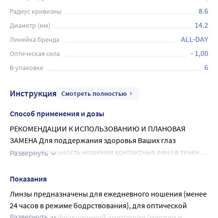
8.6
Радиус кривизны
14.2
Диаметр (мм)
ALL-DAY
Линейка бренда
- 1,00
Оптическая сила
6
В упаковке
Инструкция
Смотреть полностью
Способ применения и дозы
РЕКОМЕНДАЦИИ К ИСПОЛЬЗОВАНИЮ И ПЛАНОВАЯ
ЗАМЕНА Для поддержания здоровья Ваших глаз
продолжительность ношения контактных линз в течение
Развернуть
дня устанавливает Ваш специалист по контактной
НЕОБХОДИМО СОБЛЮДАТЬ ПРАВИЛЬНЫЙ УХОД ЗА
коррекции зрения. Линзы следует выбрасывать и
ЛИНЗАМИ.
Показания
заменять новой парой каждый месяц! ПРАВИЛА
ДЕЗИНФИЦИРУЙТЕ Ваши линзы каждый раз после их
Линзы предназначены для ежедневного ношения (менее 
ОБРАЩЕНИЯ С КОНТАКТНЫМИ ЛИНЗАМИ Специалист по
снятия для удаления опасных микроорганизмов,
24 часов в режиме бодрствования), для оптической 
контактной коррекции должен подробно объяснить Вам
чтобы быть уверенными в безопасном и комфортном
Развернуть
коррекции рефракционной аметропии (миопии и 