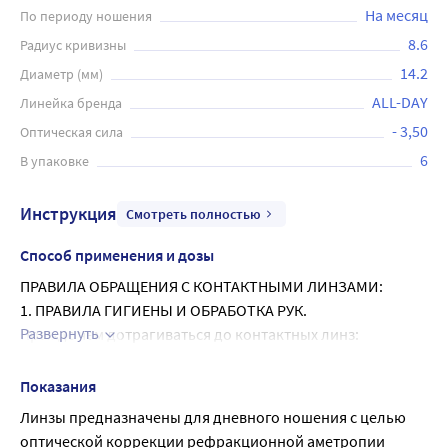
На месяц
По периоду ношения
8.6
Радиус кривизны
14.2
Диаметр (мм)
ALL-DAY
Линейка бренда
- 3,50
Оптическая сила
6
В упаковке
Инструкция
Смотреть полностью
Способ применения и дозы
ПРАВИЛА ОБРАЩЕНИЯ С КОНТАКТНЫМИ ЛИНЗАМИ:
1. ПРАВИЛА ГИГИЕНЫ И ОБРАБОТКА РУК.
Развернуть
Прежде чем дотрагиваться до контактных линз:
• тщательно вымойте руки с мягким мылом, хорошо 
сполосните их;
Показания
• высушите руки полотенцем, которое не оставляет 
Линзы предназначены для дневного ношения с целью 
волокон на руках.
оптической коррекции рефракционной аметропии 