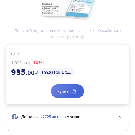
Внешний вид товара может отличаться от изображённого
на фотографии
Цена:
14
1 093
.68
₽
935
.00
за 1 ед.
₽
155
.83
₽
Купить
Доставка в
2725 аптек
в Москве