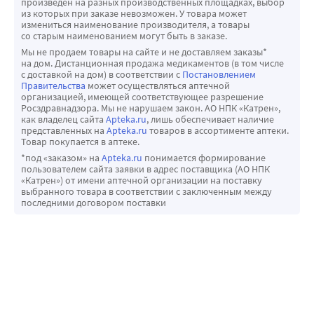
произведен на разных производственных площадках, выбор
глаза, например, с правого.
из которых при заказе невозможен. У товара может
Clear All-day достаточно гладкая, поэтому риск 
измениться наименование производителя, а товары
Пошаговые действия:
размножения бактерий и микроорганизмов сводится на 
со старым наименованием могут быть в заказе.
• убедитесь, что линза находится посередине роговицы;
нет.
Мы не продаем товары на сайте и не доставляем заказы*
• переведите взгляд вверх;
на дом. Дистанционная продажа медикаментов (в том числе
Высокий показатель кислородопроницаемости 
с доставкой на дом) в соответствии с
Постановлением
• поставьте указательный палец на край линзы;
позволяет глазу «дышать» практически так же свободно, 
Правительства
может осуществляться аптечной
• сместите линзу вниз или к внутреннему углу глаза;
организацией, имеющей соответствующее разрешение
как и без контактной линзы.
Росздравнадзора. Мы не нарушаем закон. АО НПК «Катрен»,
• сожмите линзу между указательным и большим 
Режим ношения: дневной, необходимо снимать на ночь - 
как владелец сайта
Apteka.ru
, лишь обеспечивает наличие
пальцем;
представленных на
Apteka.ru
товаров в ассортименте аптеки.
менее 24 часов в режиме бодрствования. УФ-фильтр: нет. 
Товар покупается в аптеке.
• снимите линзу.
Дизайн: асферические. Метод дезинфекции: химический, 
*под «заказом» на
Apteka.ru
понимается формирование
Показания:
пероксидный.
пользователем сайта заявки в адрес поставщика (АО НПК
Линзы предназначены для дневного ношения с целью 
«Катрен») от имени аптечной организации на поставку
Для гигиенически безопасного и комфортного 
выбранного товара в соответствии с заключенным между
оптической коррекции рефракционной аметропии 
использования такие изделия нужно подвергать очистке 
последними договором поставки
(миопии и гиперметропии) у пациентов, не страдающих 
с помощью специальных многофункциональных 
хроническими заболеваниями глаз.
растворов или пероксидных систем. Обращаем Ваше 
внимание, что контактные линзы - медицинское изделие, 
контактирующее с поверхностью глаза, поэтому 
рекомендации по их подбору, ношению, уходу может 
давать только врач-офтальмолог или оптик-