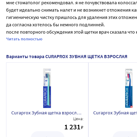
мне стоматолог рекомендовал. я не почувствовала колоссал
будет идеально снимать налет и не возникнет отложения камне
гигиеническую чистку пришлось для удаления этих отложений
да согласна хотелось бы немного подлинней.

после повторного обсуждения этой щетки врач сказала что 
минуты, вычищая налет  правильными движениями .

Читать полностью
Варианты товара CURAPROX ЗУБНАЯ ЩЕТКА ВЗРОСЛАЯ
Curaprox Зубная щетка взрослая Supersoft супер мягкая CS3960
Цена:
1 231
₽