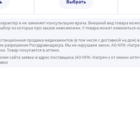
ь
Выбрать
характер и не заменяет консультацию врача. Внешний вид товара може
ыбор из которых при заказе невозможен. У товара может измениться н
истанционная продажа медикаментов (в том числе с доставкой на дом) в
 разрешение Росздравнадзора. Мы не нарушаем закон. АО НПК «Катрен
ки. Товар покупается в аптеке.
ем сайта заявки в адрес поставщика (АО НПК «Катрен») от имени апте
авки