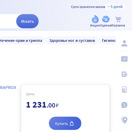
~ 5 дней
Срок хранения заказа
Искать
Акции
Уценка
Корзина
лечение орви и гриппа
Здоровье ног и суставов
Гигиена и уход
RAPROX
Цена:
1 231
.00
₽
Купить