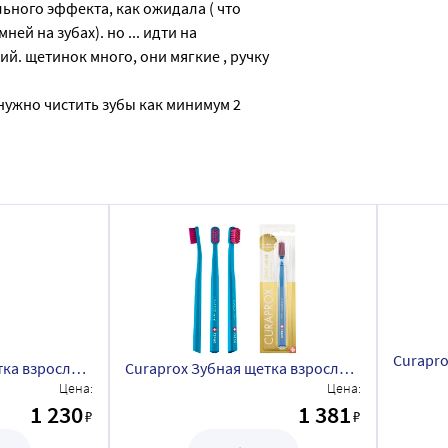
ьного эффекта, как ожидала ( что 
й на зубах). но ... идти на 
. щетинок много, они мягкие , ручку 
нужно чистить зубы как минимум 2 
Curaprox Зубная щетка взрослая Ultrasoft ультра мягкая CS5460
Curaprox Зубная щетка взрослая Megasoft Velvet мега мягкая CS12460
Цена:
Цена:
1 230
1 381
₽
₽