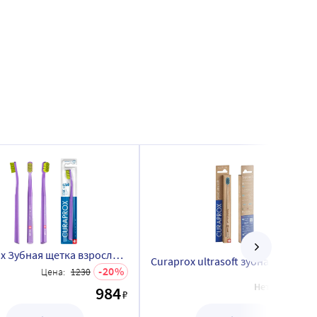
Curaprox Зубная щетка взрослая Soft мягкая CS1560
Curaprox ultrasoft зубная щетка с деревянной ру
20
Цена:
1230
Нет в наличи
984
₽