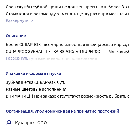
Срок службы зубной щетки не должен превышать более 3-х 
Стоматологи рекомендуют менять щетку раз в три месяца и
Развернуть
путей.
Рекомендации по уходу за зубной щеткой: после применени
Хранить в вертикальном положении, рабочей частью вверх!
Описание
Бренд CURAPROX - всемирно известная швейцарская марка, 
CURAPROX ЗУБНАЯ ЩЕТКА ВЗРОСЛАЯ SUPERSOFT - Мягкая зубн
Развернуть
Тип щетки: Для ежедневного использования
Возраст: для взрослых
Жёсткость щетины: супермягкая
Упаковка и форма выпуска
Материал: Полиэстровое волокно
Зубная щётка CURAPROX в уп.
Щетка содержит 3960 щетинок.
Разные цветовые исполнения
Толщина щетинок: 0,12 мм
ВНИМАНИЕ!!! При заказе отсутствует возможность выбрать 
Цвет щетины: разные цветовые исполнения
Форма ручки: восьмигранная
Организация, уполномоченная на принятие претензий
Цвет ручки: разные цветовые исполнения
Разные цветовые исполнения щетины и ручки зубной щётки
Курапрокс ООО
ВНИМАНИЕ!!! При заказе отсутствует возможность выбрать 