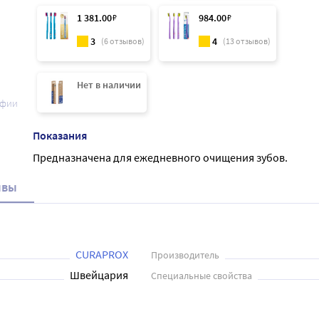
1 381
.00
₽
984
.00
₽
3
4
(
6
отзывов)
(
13
отзывов)
Нет в наличии
афии
Показания
Предназначена для ежедневного очищения зубов.
ывы
CURAPROX
Производитель
Швейцария
Специальные свойства