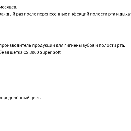
месяцев.
 каждый раз после перенесенных инфекций полости рта и дыха
я промыть зубную щетку водой!
производитель продукции для гигиены зубов и полости рта.
ая щетка CS 3960 Super Soft
определённый цвет.
определённый цвет.