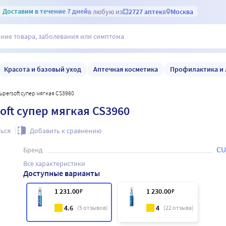
Доставим
в течение 7 дней
в любую из
2727 аптек
в
Москва
Красота и базовый уход
Аптечная косметика
Профилактика и 
upersoft супер мягкая CS3960
oft супер мягкая CS3960
ься
Добавить к сравнению
CU
Бренд
Все характеристики
Доступные варианты
1 231
.00
₽
1 230
.00
₽
4.6
4
(
5
отзывов)
(
22
отзыва)