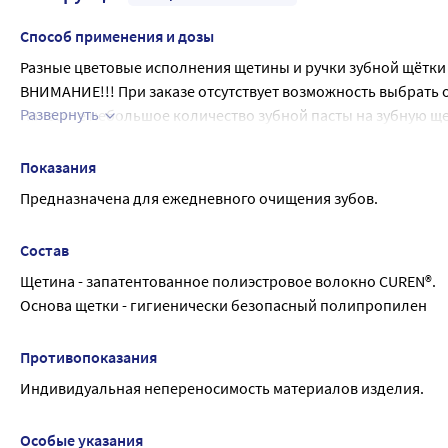
Способ применения и дозы
Разные цветовые исполнения щетины и ручки зубной щётки
ВНИМАНИЕ!!! При заказе отсутствует возможность выбрать 
Развернуть
Нанесите небольшое количество зубной пасты на зубную ще
Держите щетку в горизонтальном положении под углом 45 г
Круговыми движениями очищайте зубной ряд, вдоль линии 
Показания
Рекомендуется чистить зубы в течении 2-3 минут.
Предназначена для ежедневного очищения зубов.
Полость рта ополоснуть небольшим количеством воды, задер
Использовать дважды в день.
Состав
Щетина - запатентованное полиэстровое волокно CUREN®.
Основа щетки - гигиенически безопасный полипропилен
Противопоказания
Индивидуальная непереносимость материалов изделия.
Особые указания