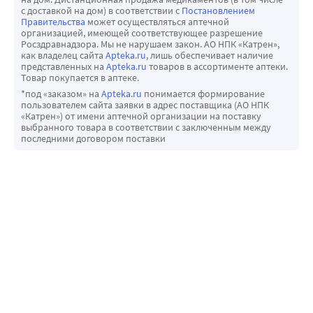
желудка]), омепразолом (средство для лечения 
кишечные кровотечения, воспаление печени (гепатит), 
целекоксиба. Риск появления таких реакций более 
с доставкой на дом) в соответствии с
Постановлением
желудка), глибенкламидом (сахароснижающее 
аллергия на солнечный свет (реакции 
Правительства
может осуществляться аптечной
высок в начале терапии, в большинстве отмеченных 
организацией, имеющей соответствующее разрешение
средство), фенитоином (противосудорожное средство) 
фоточувствительности), острая почечная
случаев такие реакции начинались в первый месяц 
Росздравнадзора. Мы не нарушаем закон. АО НПК «Катрен»,
или толбутамидом (сахароснижающее средство).
недостаточность (См. раздел 2, подраздел «Особые 
как владелец сайта
Apteka.ru
, лишь обеспечивает наличие
терапии;
представленных на
Apteka.ru
товаров в ассортименте аптеки.
У здоровых добровольцев НПВП не оказывают влияния 
указания и меры предосторожности»), снижение 
• Вы принимаете гормональные препараты 
Товар покупается в аптеке.
на фармакокинетику дигоксина (средство для лечения 
концентрации натрия в крови (гипонатриемия), 
(глюкокортикостероиды). Препарат Целебрекс® не 
*под «заказом» на
Apteka.ru
понимается формирование
сердечных заболеваний). Тем не менее, при 
пользователем сайта заявки в адрес поставщика (АО НПК
нарушение менструального цикла.
может заменить глюкокортикостероиды или 
«Катрен») от имени аптечной организации на поставку
одновременном применении дигоксина и индометацина 
Очень редко (могут возникать не более чем у 1 человека 
применяться в качестве терапии гормональной 
выбранного товара в соответствии с заключенным между
(НПВП) и ибупрофена (НПВП) у пациентов отмечалось 
последними договором поставки
из 10000): тяжелые аллергические (анафилактические) 
(глюкокортикостероидной) недостаточности;
повышение концентрации дигоксина в плазме крови. 
реакции, кровоизлияния в головной мозг, воспаление 
• Вы принимаете препараты, метаболизирующиеся 
Это необходимо принимать во внимание при 
оболочек головного мозга (асептический менингит), 
изоферментом CYP2D6. Было установлено, что 
одновременном применении с другими препаратами, 
потеря вкусовых ощущений, потеря обоняния, 
целекоксиб является умеренным ингибитором 
повышающими концентрацию дигоксина в плазме 
воспаление сосудистой стенки (васкулит), печеночная 
изофермента CYP2D6, поэтому в период начала терапии 
крови. Нет информации о взаимодействии целекоксиба 
недостаточность,
препаратом Целебрекс® лечащий врач может снизить 6 
и дигоксина. Учитывая другие эффекты целекоксиба на 
стремительное разрушение ткани печени 
дозу препаратов, метаболизирующихся изоферментом 
ССС, следует с осторожностью принимать его 
(фульминантный гепатит), разрушение ткани (некроз) 
CYP2D6, а после окончания лечения увеличить (См. 
одновременно с дигоксином. В этом случае 
печени (См. раздел 2, подраздел «Особые указания и 
раздел 2, подраздел «Другие препараты и препарат 
рекомендуется тщательно контролировать побочные 
меры предосторожности»), нарушение оттока желчи 
Целебрекс®»).
реакции.
(холестаз), воспаление печени, спровоцированное 
Препарат Целебрекс®, учитывая жаропонижающее 