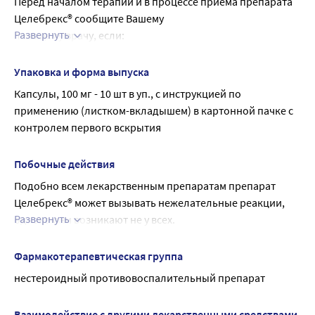
Перед началом терапии и в процессе приема препарата 
коротким курсом. Симптоматическое лечение 
• полное или неполное сочетание бронхиальной астмы, 
Целебрекс® сообщите Вашему
остеоартрита
периодически возникающих доброкачественных 
Развернуть
лечащему врачу, если:
Рекомендованная доза составляет 200 мг в сутки за 1 или 
разрастаний слизистой оболочки (рецидивирующий 
• Вы страдаете заболеваниями сердечно-сосудистой 
2 приема.
полипоз) носа и околоносовых пазух и непереносимости 
системы (ССС), так как целекоксиб может увеличивать 
Симптоматическое лечение ревматоидного артрита 
Упаковка и форма выпуска
аспирина (ацетилсалициловой кислоты) или других 
риск серьезных осложнений со стороны ССС 
Рекомендованная доза составляет 100 мг или 200 мг 2 
Капсулы, 100 мг - 10 шт в уп., с инструкцией по 
НПВП, включая другие ингибиторы ЦОГ-2 (в том числе в 
(тромбообразование, инфаркт миокарда и инсульт). Для 
раза в сутки.
применению (листком-вкладышем) в картонной пачке с 
анамнезе);
всех НПВП характерен риск возникновения осложнений 
Симптоматическое лечение анкилозирующего 
контролем первого вскрытия
• период после проведения операции аортокоронарного 
со стороны ССС. Риск возникновения этих реакций может 
спондилита
шунтирования;
возрастать с дозой и длительностью приема препарата. 
Рекомендованная доза составляет 200 мг в сутки за 1 или 
• активные эрозивно-язвенные поражения слизистой 
Побочные действия
Чтобы минимизировать риск развития сердечно-
2 приема. У некоторых пациентов отмечена 
оболочки желудка или двенадцатиперстной кишки, или 
Подобно всем лекарственным препаратам препарат 
сосудистых заболеваний (ССЗ), лечащий врач назначит 
эффективность применения 400 мг в сутки (за 1 или 2 
язвенная болезнь желудка и двенадцатиперстной кишки 
Целебрекс® может вызывать нежелательные реакции, 
препарат Целебрекс® в минимальной эффективной дозе 
приема).
в стадии обострения или желудочно-кишечное 
Развернуть
однако они возникают не у всех.
и минимально возможным курсом. Необходимо иметь в 
Лечение болевого синдрома
кровотечение;
Немедленно обратитесь к врачу, если у Вас возникнут 
виду возможность возникновения таких осложнений 
Рекомендованная начальная доза целекоксиба 
• воспалительные заболевания кишечника (болезнь 
какие-либо из следующих нежелательных реакций после 
даже при отсутствии ранее известных симптомов 
Фармакотерапевтическая группа
составляет 400 мг, с последующим, при необходимости, 
Крона, язвенный колит) в фазе обострения;
приема этого лекарственного препарата:
нарушения функции ССС;
приемом дополнительной дозы в 200 мг, в первый день. 
нестероидный противовоспалительный препарат
• хроническая сердечная недостаточность (II-IV 
• ишемический инсульт и инфаркт миокарда;
• Вы принимаете препараты, влияющие на 
В последую щие
функциональный класс по классификации Нью-
• нарушения ритма сердца (аритмия);
свертываемость крови (антиагрегантные препараты, 
дни рекомендованная доза составляет 200 мг 2 раза в 
Йоркской кардиологической ассоциации [NYHA]);
Взаимодействие с другими лекарственными средствами