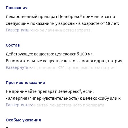
капсул, содержимое капсулы целекоксиба можно 
Показания
добавить в яблочное пюре, рисовую кашу, йогурт или 
Лекарственный препарат Целебрекс® применяется по 
банановое пюре. Для этого все содержимое капсулы 
следующим показаниям у взрослых в возрасте от 18 лет:
необходимо аккуратно высыпать в чайную ложку с 
Развернуть
Симптоматическое лечение остеоартрита, 
яблочным пюре комнатной температуры, рисовой 
ревматоидного артрита и
кашей, йогуртом или банановым пюре и проглотить, 
анкилозирующего спондилита;
Состав
запив водой. Содержимое капсул, смешанное с 
• Болевой синдром (боли в спине, костно-мышечные, 
Действующее вещество: целекоксиб 100 мг.
яблочным пюре, рисовой кашей или йогуртом, может 
послеоперационные и другие виды боли);
Вспомогательные вещества: лактозы моногидрат, натрия 
храниться в холодильнике до 6 часов (2-8 °C). 
• Лечение болезненных менструаций (первичная 
Развернуть
лаурилсульфат, повидон К30, кроскармеллоза натрия, 
Содержимое капсулы, смешанное с банановым пюре, не 
дисменорея).
магния стеарат.
следует хранить в холодильнике.
Оболочка капсулы: титана диоксид (Е171), желатин, 
Рекомендуемая доза
Противопоказания
чернила голубые (SB-6018).
Ваш врач назначит Вам необходимую дозировку 
Не принимайте препарат Целебрекс®, если:
препарата. В связи с тем, что риск развития побочных 
• аллергия (гиперчувствительность) к целекоксибу или к 
эффектов со стороны ССС может возрастать с 
Развернуть
другим компонентам лекарственного препарата 
увеличением дозы препарата и продолжительности его 
Целебрекс® (перечислены в разделе 6 листка-вкладыша);
применения, важно, чтобы Вы принимали минимальную 
• известная повышенная чувствительность к 
Особые указания
дозу, контролирующую боль, и минимально возможным 
антибиотикам из группы сульфонамидов;