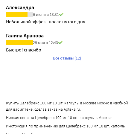
осторожность при одновременном применении этих 
бессонница, инфекции мочевых путей, воспаление 
препарата Целебрекс® вдвое. В некоторых случаях на 
Александра
препаратов. В таких случаях Ваш лечащий врач сначала 
бронхов (бронхит), кашель, воспаление околоносовых 
фоне приема целекоксиба наблюдались тяжелые 
6 июня в 13:31
может провести процедуры по восполнению объема 
пазух(синусит), инфекции верхних дыхательных путей, 
реакции со стороны печени, включая стремительное 
Небольшой эффект после пятого дня
жидкости в организме, а затем начинать терапию 
кожный зуд (в том числе по всему 
разрушение ткани печени (фульминантный гепатит) 
препаратом Целебрекс®. Кроме того, Ваш лечащий врач 
телу[генерализованный]), кожная сыпь.
[иногда с летальным исходом], разрушение ткани печени 
Галина Арапова
может провести мониторинг функции почек в начале 
Нечасто (могут возникать не более чем у 1 человека из 
(некроз) и печеночная недостаточность (иногда с 
29 мая в 12:43
терапии и периодически повторять обследование во 
100): «приливы», ощущение сердцебиения, заболевания 
летальным исходом или необходимостью 
Быстро! спасибо
время одновременного применения препаратов.
зубов (воспаление в лунке удаленного зуба 
трансплантации печени). Если у Вас есть признаки и/или 
Все отзывы (12)
Циклоспорин
[постэкстракционный луночковый альвеолит]), 
симптомы нарушения функции печени, или отклонения 
Одновременное применение препарата Целебрекс® с 
беспокойство, повышение мышечного тонуса, 
от нормы в лабораторных анализах, указывающих на 
циклоспорином (препарат, подавляющий иммунную 
сонливость, воспаление слизистой глотки (фарингит), 
нарушение функции печени, Ваш лечащий врач может 
систему) может повышать риск развития 
насморк (ринит), крапивница, кровоизлияния в кожу или 
чаще назначать обследования, направленные на 
нефротоксичности. Диуретики
слизистую оболочку (экхимозы), снижение 
контроль состояния печени во время лечения 
НПВП у некоторых пациентов могут снижать 
концентрации гемоглобина в крови (анемия), шум в ушах, 
препаратом Целебрекс®;
Купить Целебрекс 100 мг 10 шт. капсулы в Москве можно в удобной
эффективность фуросемида и тиазидов (мочегонные 
нечеткость зрительного восприятия, повышение 
• Вы склонны к развитию аллергических реакций. При 
для вас аптеке, сделав заказ на Apteka.ru.
средства), это следует иметь в виду при применении 
активности «печеночных» ферментов, повышенная 
приеме препарата Целебрекс® были зарегистрированы 
Низкая цена на Целебрекс 100 мг 10 шт. капсулы в Москве
препарата Целебрекс®.
чувствительность к аллергенам 
случаи тяжелых аллергических (анафилактических) 
Литий
Инструкция по применению для Целебрекс 100 мг 10 шт. капсулы
(гиперчувствительность), гриппоподобный синдром, 
реакций (См. раздел 2, подраздел «Противопоказания»);
При совместном приеме лития и целекоксиба у здоровых 