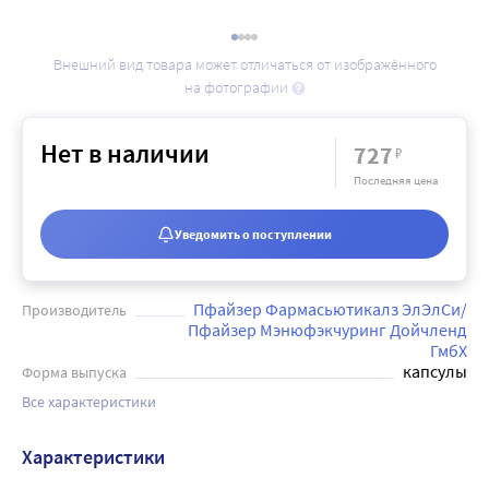
Внешний вид товара может отличаться от изображённого
на фотографии
Нет в наличии
727
₽
Последняя цена
Уведомить о поступлении
Пфайзер Фармасьютикалз ЭлЭлСи/
Производитель
Пфайзер Мэнюфэкчуринг Дойчленд
ГмбХ
капсулы
Форма выпуска
Все характеристики
Характеристики