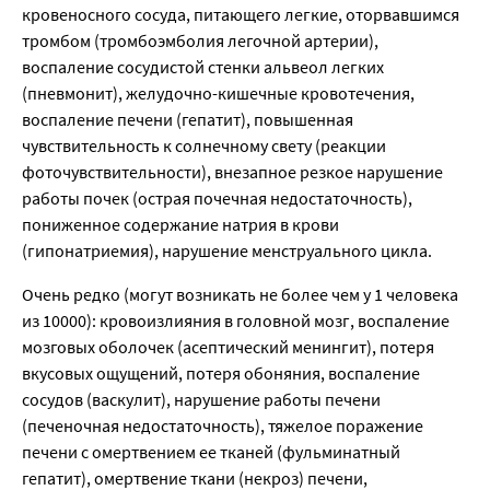
кровеносного сосуда, питающего легкие, оторвавшимся
тромбом (тромбоэмболия легочной артерии),
воспаление сосудистой стенки альвеол легких
(пневмонит), желудочно-кишечные кровотечения,
воспаление печени (гепатит), повышенная
чувствительность к солнечному свету (реакции
фоточувствительности), внезапное резкое нарушение
работы почек (острая почечная недостаточность),
пониженное содержание натрия в крови
(гипонатриемия), нарушение менструального цикла.
Очень редко (могут возникать не более чем у 1 человека
из 10000): кровоизлияния в головной мозг, воспаление
мозговых оболочек (асептический менингит), потеря
вкусовых ощущений, потеря обоняния, воспаление
сосудов (васкулит), нарушение работы печени
(печеночная недостаточность), тяжелое поражение
печени с омертвением ее тканей (фульминатный
гепатит), омертвение ткани (некроз) печени,