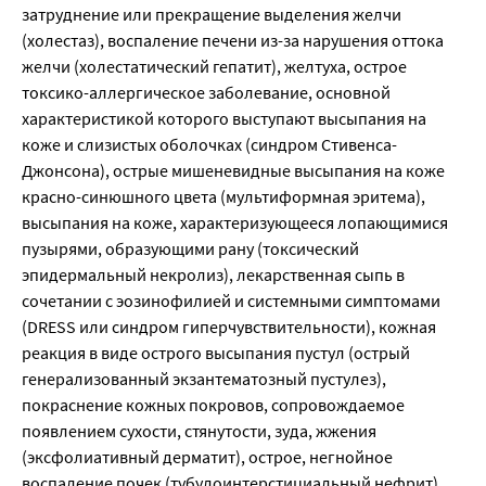
затруднение или прекращение выделения желчи
(холестаз), воспаление печени из-за нарушения оттока
желчи (холестатический гепатит), желтуха, острое
токсико-аллергическое заболевание, основной
характеристикой которого выступают высыпания на
коже и слизистых оболочках (синдром Стивенса-
Джонсона), острые мишеневидные высыпания на коже
красно-синюшного цвета (мультиформная эритема),
высыпания на коже, характеризующееся лопающимися
пузырями, образующими рану (токсический
эпидермальный некролиз), лекарственная сыпь в
сочетании с эозинофилией и системными симптомами
(DRESS или синдром гиперчувствительности), кожная
реакция в виде острого высыпания пустул (острый
генерализованный экзантематозный пустулез),
покраснение кожных покровов, сопровождаемое
появлением сухости, стянутости, зуда, жжения
(эксфолиативный дерматит), острое, негнойное
воспаление почек (тубулоинтерстициальный нефрит),