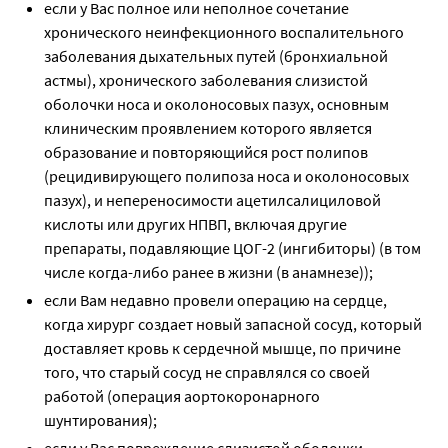
если у Вас полное или неполное сочетание
хронического неинфекционного воспалительного
заболевания дыхательных путей (бронхиальной
астмы), хронического заболевания слизистой
оболочки носа и околоносовых пазух, основным
клиническим проявлением которого является
образование и повторяющийся рост полипов
(рецидивирующего полипоза носа и околоносовых
пазух), и непереносимости ацетилсалициловой
кислоты или других НПВП, включая другие
препараты, подавляющие ЦОГ-2 (ингибиторы) (в том
числе когда-либо ранее в жизни (в анамнезе));
если Вам недавно провели операцию на сердце,
когда хирург создает новый запасной сосуд, который
доставляет кровь к сердечной мышце, по причине
того, что старый сосуд не справлялся со своей
работой (операция аортокоронарного
шунтирования);