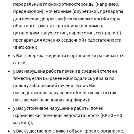
пероральные глюкокортикостероиды (например,
преднизолон), мочегонные (диуретики), препараты
для лечения депрессии (селективные ингибиторы
обратного захвата серотонина (например,
циталопрам, флуоксетин, пароксетин, сертралин)),
препарат для лечения сердечной недостаточности
(дигоксин);
у Вас задержка жидкости в организме и развиваются
отеки;
у Вас нарушена работа печени в средней степени
тяжести, если Вы ранее наблюдались у врача по
поводу заболеваний печени, если у Вас
наследственное нарушение обмена веществ (так
называемая печеночная порфирия);
у Вас устойчивое нарушение работы почек
(хроническая почечная недостаточность (КК 30 – 60
мл/мин));
у Вас существенно снижен объем крови в организме,