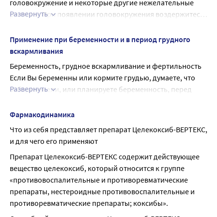
головокружение и некоторые другие нежелательные 
Развернуть
реакции. При появлении головокружения воздержитесь 
от управления транспортными средствами и работы с 
механизмами.
Применение при беременности и в период грудного
вскармливания
Беременность, грудное вскармливание и фертильность
Если Вы беременны или кормите грудью, думаете, что 
Развернуть
забеременели, или планируете беременность, перед 
началом применения препарата проконсультируйтесь с 
лечащим врачом.
Фармакодинамика
Беременность
Что из себя представляет препарат Целекоксиб-ВЕРТЕКС, 
Не принимайте препарат Целекоксиб-ВЕРТЕКС, если Вы 
и для чего его применяют
беременны.
Препарат Целекоксиб-ВЕРТЕКС содержит действующее 
Грудное вскармливание
вещество целекоксиб, который относится к группе 
Не принимайте препарат Целекоксиб-ВЕРТЕКС, если Вы 
«противовоспалительные и противоревматические 
кормите грудью.
препараты, нестероидные противовоспалительные и 
Фертильность
противоревматические препараты; коксибы».
Если Вы планируете беременность или проходите 