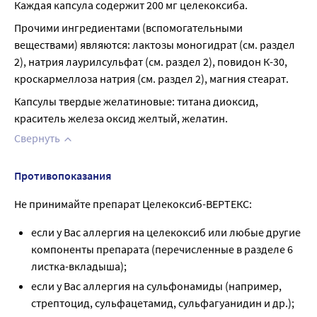
Каждая капсула содержит 200 мг целекоксиба.
Прочими ингредиентами (вспомогательными 
веществами) являются: лактозы моногидрат (см. раздел 
2), натрия лаурилсульфат (см. раздел 2), повидон К-30, 
кроскармеллоза натрия (см. раздел 2), магния стеарат.
Капсулы твердые желатиновые: титана диоксид, 
краситель железа оксид желтый, желатин.
Свернуть
Противопоказания
Не принимайте препарат Целекоксиб-ВЕРТЕКС:
если у Вас аллергия на целекоксиб или любые другие
компоненты препарата (перечисленные в разделе 6
листка-вкладыша);
если у Вас аллергия на сульфонамиды (например,
стрептоцид, сульфацетамид, сульфагуанидин и др.);