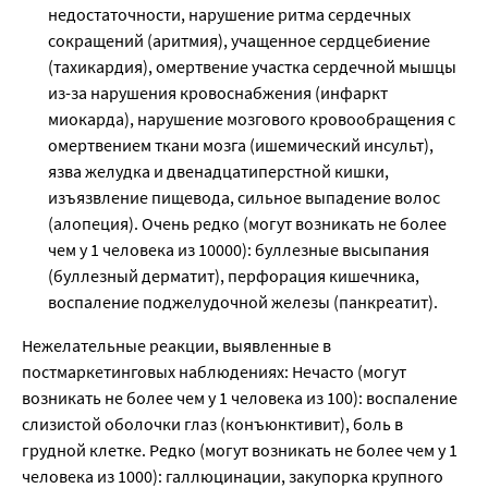
недостаточности, нарушение ритма сердечных
сокращений (аритмия), учащенное сердцебиение
(тахикардия), омертвение участка сердечной мышцы
из-за нарушения кровоснабжения (инфаркт
миокарда), нарушение мозгового кровообращения с
омертвением ткани мозга (ишемический инсульт),
язва желудка и двенадцатиперстной кишки,
изъязвление пищевода, сильное выпадение волос
(алопеция). Очень редко (могут возникать не более
чем у 1 человека из 10000): буллезные высыпания
(буллезный дерматит), перфорация кишечника,
воспаление поджелудочной железы (панкреатит).
Нежелательные реакции, выявленные в
постмаркетинговых наблюдениях: Нечасто (могут
возникать не более чем у 1 человека из 100): воспаление
слизистой оболочки глаз (конъюнктивит), боль в
грудной клетке. Редко (могут возникать не более чем у 1
человека из 1000): галлюцинации, закупорка крупного