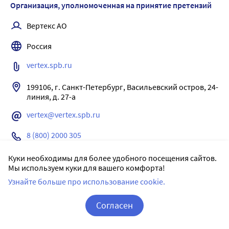
Организация, уполномоченная на принятие претензий
Вертекс АО
Россия
vertex.spb.ru
199106, г. Санкт-Петербург, Васильевский остров, 24-
vertex@vertex.spb.ru
8 (800) 2000 305
Куки необходимы для более удобного посещения сайтов.
Отзывы
Мы используем куки для вашего комфорта!
Узнайте больше про использование cookie.
Уважаемые пользователи! Возможность написания
отзывов на сервисе Apteka.ru на отдельные товары
Согласен
недоступна в целях недопущения введения
пользователей сервиса Apteka.ru в заблуждение
Корзина
Вход / Регистрация