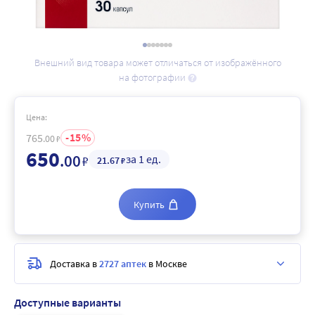
Внешний вид товара может отличаться от изображённого
на фотографии
Цена:
15
765
.00
₽
650
.00
за 1 ед.
₽
21
.67
₽
Купить
Доставка в
2727 аптек
в Москве
Доступные варианты