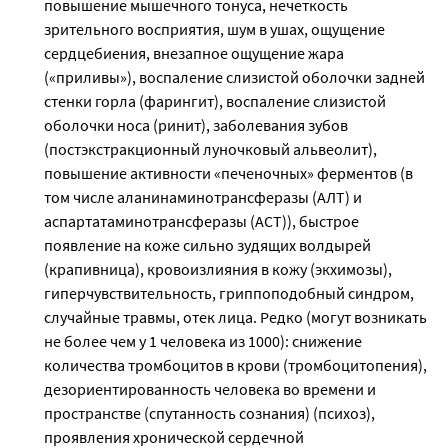
повышение мышечного тонуса, нечеткость
зрительного восприятия, шум в ушах, ощущение
сердцебиения, внезапное ощущение жара
(«приливы»), воспаление слизистой оболочки задней
стенки горла (фарингит), воспаление слизистой
оболочки носа (ринит), заболевания зубов
(постэкстракционный луночковый альвеолит),
повышение активности «печеночных» ферментов (в
том числе аланинаминотрансферазы (АЛТ) и
аспартатаминотрансферазы (АСТ)), быстрое
появление на коже сильно зудящих волдырей
(крапивница), кровоизлияния в кожу (экхимозы),
гиперчувствительность, гриппоподобный синдром,
случайные травмы, отек лица. Редко (могут возникать
не более чем у 1 человека из 1000): снижение
количества тромбоцитов в крови (тромбоцитопения),
дезориентированность человека во времени и
пространстве (спутанность сознания) (психоз),
проявления хронической сердечной