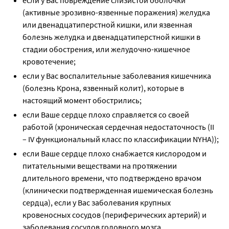
если у Вас повреждение слизистой оболочки
(активные эрозивно-язвенные поражения) желудка
или двенадцатиперстной кишки, или язвенная
болезнь желудка и двенадцатиперстной кишки в
стадии обострения, или желудочно-кишечное
кровотечение;
если у Вас воспалительные заболевания кишечника
(болезнь Крона, язвенный колит), которые в
настоящий момент обострились;
если Ваше сердце плохо справляется со своей
работой (хроническая сердечная недостаточность (II
– IV функциональный класс по классификации NYHA));
если Ваше сердце плохо снабжается кислородом и
питательными веществами на протяжении
длительного времени, что подтверждено врачом
(клинически подтвержденная ишемическая болезнь
сердца), если у Вас заболевания крупных
кровеносных сосудов (периферических артерий) и
заболевания сосудов головного мозга