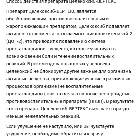
лечение по поводу бесплодия, Вам следует 
Способ действия препарата Целекоксиб-ВЕРТЕКС
проконсультироваться с Вашим лечащим врачом по 
Препарат Целекоксиб-ВЕРТЕКС является 
вопросу отмены препарата Целекоксиб-ВЕРТЕКС.
обезболивающим, противовоспалительным и 
жаропонижающим препаратом. Целекоксиб подавляет 
активность фермента, называемого циклооксигеназой-2 
(ЦОГ-2), что приводит к подавлению синтеза 
простагландинов – веществ, которые участвуют в 
возникновении боли и течении воспалительных 
реакций. В рекомендованных дозах у человека 
целекоксиб не блокирует другие важные для организма 
активные вещества, принимающие участие в различных 
процессах в организме (не воспалительные 
простагландины), как это делают многие нестероидные 
противовоспалительные препараты (НПВП). В результате 
этого препарат Целекоксиб-ВЕРТЕКС вызывает гораздо 
меньше нежелательных реакций.
Если улучшение не наступило, или Вы чувствуете 
ухудшение, необходимо обратиться к врачу.