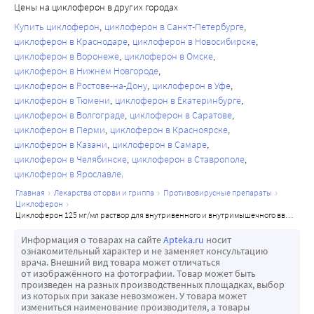
Цены на циклоферон в других городах
Купить циклоферон
циклоферон в Санкт-Петербурге
циклоферон в Краснодаре
циклоферон в Новосибирске
циклоферон в Воронеже
циклоферон в Омске
циклоферон в Нижнем Новгороде
циклоферон в Ростове-на-Дону
циклоферон в Уфе
циклоферон в Тюмени
циклоферон в Екатеринбурге
циклоферон в Волгограде
циклоферон в Саратове
циклоферон в Перми
циклоферон в Красноярске
циклоферон в Казани
циклоферон в Самаре
циклоферон в Челябинске
циклоферон в Ставрополе
циклоферон в Ярославле
главная
лекарства от орви и гриппа
противовирусные препараты
циклоферон
циклоферон 125 мг/мл раствор для внутривенного и внутримышечного введения 2 мл ампулы 5 шт.
Информация о товарах на сайте
Apteka.ru
носит
ознакомительный характер и не заменяет консультацию
врача. Внешний вид товара может отличаться
от изображённого на фотографии. Товар может быть
произведен на разных производственных площадках, выбор
из которых при заказе невозможен. У товара может
измениться наименование производителя, а товары