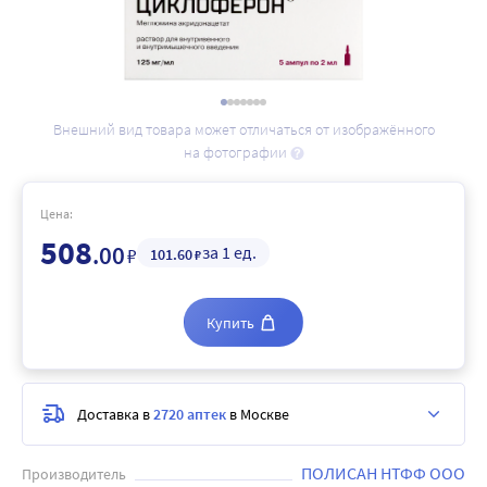
Внешний вид товара может отличаться от изображённого
на фотографии
Цена:
508
.00
за 1 ед.
₽
101
.60
₽
Купить
Доставка в
2720 аптек
в Москве
ПОЛИСАН НТФФ ООО
Производитель