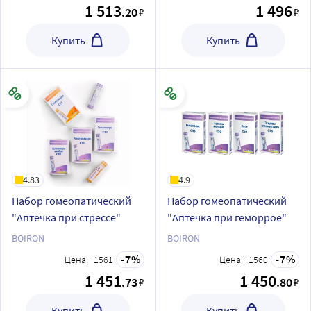
1 513
1 496
.20
₽
₽
Купить
Купить
4.83
4.9
Набор гомеопатический
Набор гомеопатический
"Аптечка при стрессе"
"Аптечка при геморрое"
BOIRON
BOIRON
7
7
Цена:
1561
Цена:
1560
1 451
1 450
.73
.80
₽
₽
Купить
Купить