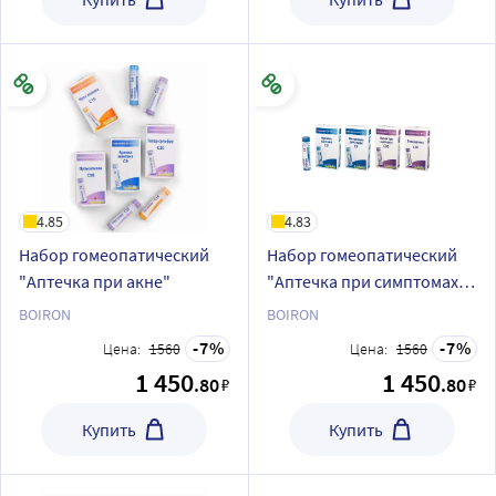
4.85
4.83
Набор гомеопатический
Набор гомеопатический
"Аптечка при акне"
"Аптечка при симптомах
ОРИ"
BOIRON
BOIRON
7
7
Цена:
1560
Цена:
1560
1 450
1 450
.80
.80
₽
₽
Купить
Купить