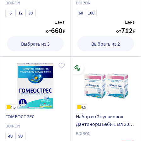
BOIRON
BOIRON
6
12
30
60
100
Цена:
Цена:
660
712
от
₽
от
₽
Выбрать из 3
Выбрать из 2
4.6
4.9
ГОМЕОСТРЕС
Набор из 2х упаковок
Дантинорм Бэби 1 мл 30
BOIRON
шт. при прорезывании
BOIRON
40
90
зубов