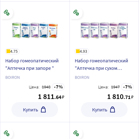
4.75
4.93
Набор гомеопатический
Набор гомеопатический
"Аптечка при запоре "
"Аптечка при сухом
кашле"
BOIRON
BOIRON
7
7
Цена:
1948
Цена:
1947
1 811
1 810
.64
.71
₽
₽
Купить
Купить