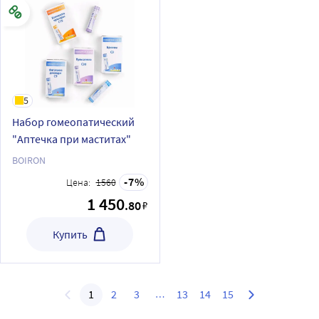
5
Набор гомеопатический
"Аптечка при маститах"
BOIRON
7
Цена:
1560
1 450
.80
₽
Купить
1
2
3
13
14
15