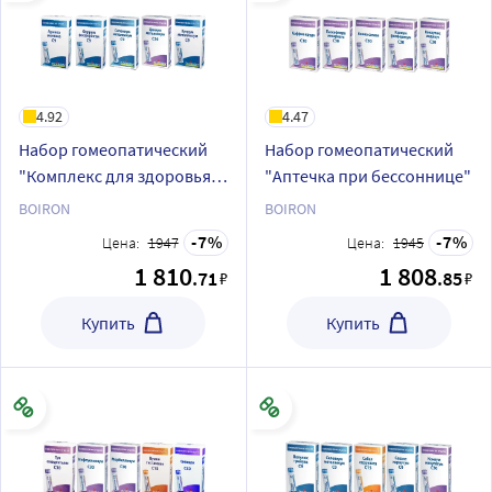
4.92
4.47
Набор гомеопатический
Набор гомеопатический
"Комплекс для здоровья
"Аптечка при бессоннице"
волос"
BOIRON
BOIRON
7
7
Цена:
1947
Цена:
1945
1 810
1 808
.71
.85
₽
₽
Купить
Купить