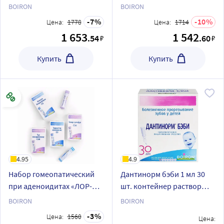
со скидкой 10%
BOIRON
BOIRON
7
10
Цена:
1778
Цена:
1714
1 653
1 542
.54
.60
₽
₽
Купить
Купить
4.95
4.9
Набор гомеопатический
Дантинорм бэби 1 мл 30
при аденоидитах «ЛОР-
шт. контейнер раствор
протокол»
для приема внутрь
BOIRON
BOIRON
гомеопатические
3
Цена:
1560
Цена: