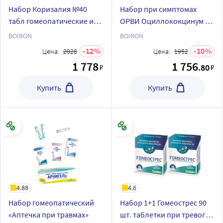
Набор Коризалия №40
Набор при симптомах
табл гомеопатические из 2
ОРВИ Оциллококцинум 6
уп со скидкой
шт. гранулы + Гомеовокс
BOIRON
BOIRON
60 шт. таблетки + Стодаль
12
10
Цена:
2028
Цена:
1952
200 мл сироп
1 778
1 756
.80
₽
₽
Купить
Купить
4.88
4.6
Набор гомеопатический
Набор 1+1 Гомеострес 90
«Аптечка при травмах»
шт. таблетки при тревоге -