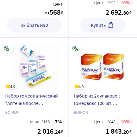
10
Цена:
2992
Цена:
568
2 692
.80
от
₽
₽
Выбрать из 2
Купить
4.9
4.9
Набор гомеопатический
Набор из 2х упаковок
"Аптечка после
Гомеовокс 100 шт.
косметологических
таблетки при охриплости
BOIRON
BOIRON
процедур"
и потере голоса
7
10
Цена:
2168
Цена:
2048
2 016
1 843
.24
.20
₽
₽