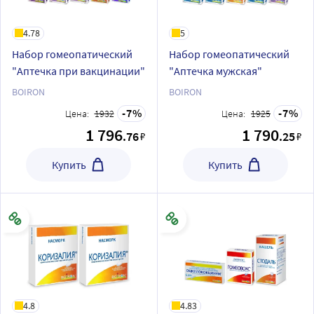
4.78
5
Набор гомеопатический
Набор гомеопатический
"Аптечка при вакцинации"
"Аптечка мужская"
BOIRON
BOIRON
7
7
Цена:
1932
Цена:
1925
1 796
1 790
.76
.25
₽
₽
Купить
Купить
4.8
4.83