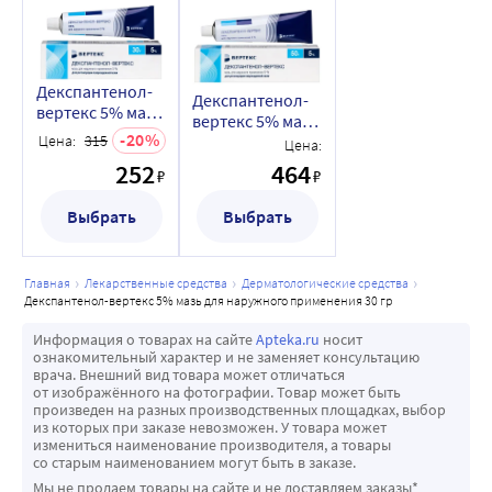
Декспантенол-
Декспантенол-
вертекс 5% мазь
вертекс 5% мазь
для наружного
20
Цена:
315
для наружного
Цена:
применения 30
применения 50
252
464
гр
₽
₽
гр
Выбрать
Выбрать
главная
лекарственные средства
дерматологические средства
декспантенол-вертекс 5% мазь для наружного применения 30 гр
Информация о товарах на сайте
Apteka.ru
носит
ознакомительный характер и не заменяет консультацию
врача. Внешний вид товара может отличаться
от изображённого на фотографии. Товар может быть
произведен на разных производственных площадках, выбор
из которых при заказе невозможен. У товара может
измениться наименование производителя, а товары
со старым наименованием могут быть в заказе.
Мы не продаем товары на сайте и не доставляем заказы*