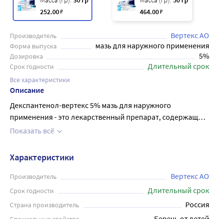
Масса (гр):
30 гр
Масса (гр):
50 гр
252
.00
₽
464
.00
₽
Вертекс АО
Производитель
мазь для наружного применения
Форма выпуска
5%
Дозировка
Длительный срок
Срок годности
Все характеристики
Описание
Декспантенол-вертекс 5% мазь для наружного
применения - это лекарственный препарат, содержащий
действующее вещество декспантенол. Препарат
Показать всё
стимулирует регенерацию кожи, нормализует клеточный
метаболизм, увеличивает прочность коллагеновых
Характеристики
волокон. Мазь широко применяется при нарушении
целостности кожных покровов: заживление ожогов (в
Вертекс АО
Производитель
т.ч. солнечных), мелких повреждений кожи (ссадины,
Длительный срок
Срок годности
порезы, трещины и пр.); профилактика и лечение
Россия
Страна производитель
сухости кожи, в том числе и как последствие дерматитов
Беречь от детей