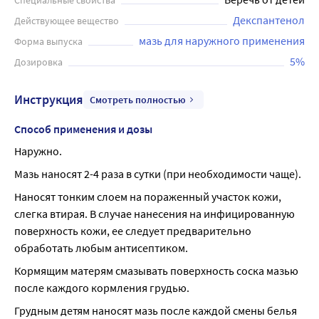
Специальные свойства
различного генеза (проявляющихся шелушением,
Декспантенол
Действующее вещество
покраснением, раздражением, чувством стянутости), а
также ежедневный уход за участками кожных покровов,
мазь для наружного применения
Форма выпуска
подверженных наибольшему воздействию внешних
5%
Дозировка
факторов (лицо, руки); для ухода за молочной железой в
период лактации (трещины и покраснения сосков
Инструкция
Смотреть полностью
молочной железы); для ухода за грудными детьми и
младенцами (опрелость, «пеленочный» дерматит). Мазь
Способ применения и дозы
наносят 2-4 раза в сутки (при необходимости чаще).
Наружно.
Наносят тонким слоем на пораженный участок кожи,
Мазь наносят 2-4 раза в сутки (при необходимости чаще).
слегка втирая. Перед применением рекомендуется
проконсультироваться с врачом.
Наносят тонким слоем на пораженный участок кожи, 
слегка втирая. В случае нанесения на инфицированную 
поверхность кожи, ее следует предварительно 
обработать любым антисептиком.
Кормящим матерям смазывать поверхность соска мазью 
после каждого кормления грудью.
Грудным детям наносят мазь после каждой смены белья 