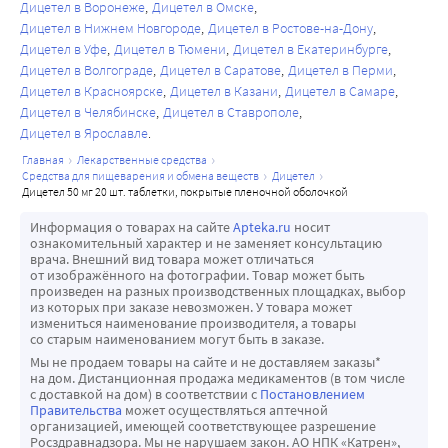
Дицетел в Воронеже
Дицетел в Омске
Дицетел в Нижнем Новгороде
Дицетел в Ростове-на-Дону
Дицетел в Уфе
Дицетел в Тюмени
Дицетел в Екатеринбурге
Дицетел в Волгограде
Дицетел в Саратове
Дицетел в Перми
Дицетел в Красноярске
Дицетел в Казани
Дицетел в Самаре
Дицетел в Челябинске
Дицетел в Ставрополе
Дицетел в Ярославле
главная
лекарственные средства
средства для пищеварения и обмена веществ
дицетел
дицетел 50 мг 20 шт. таблетки, покрытые пленочной оболочкой
Информация о товарах на сайте
Apteka.ru
носит
ознакомительный характер и не заменяет консультацию
врача. Внешний вид товара может отличаться
от изображённого на фотографии. Товар может быть
произведен на разных производственных площадках, выбор
из которых при заказе невозможен. У товара может
измениться наименование производителя, а товары
со старым наименованием могут быть в заказе.
Мы не продаем товары на сайте и не доставляем заказы*
на дом. Дистанционная продажа медикаментов (в том числе
с доставкой на дом) в соответствии с
Постановлением
Правительства
может осуществляться аптечной
организацией, имеющей соответствующее разрешение
Росздравнадзора. Мы не нарушаем закон. АО НПК «Катрен»,