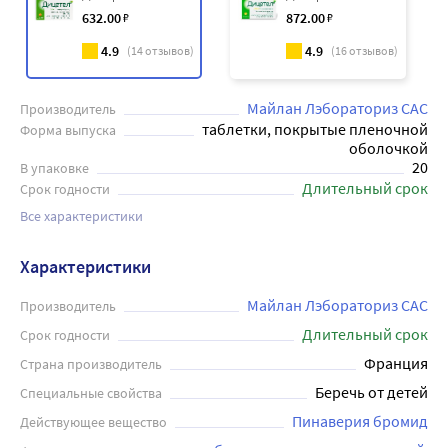
632
.00
₽
872
.00
₽
4.9
4.9
(
14
отзывов)
(
16
отзывов)
Майлан Лэбораториз САС
Производитель
таблетки, покрытые пленочной
Форма выпуска
оболочкой
20
В упаковке
Длительный срок
Срок годности
Все характеристики
Характеристики
Майлан Лэбораториз САС
Производитель
Длительный срок
Срок годности
Франция
Страна производитель
Беречь от детей
Специальные свойства
Пинаверия бромид
Действующее вещество