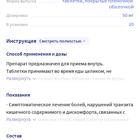
таблетки, покрытые пленочной 
Форма выпуска
оболочкой
50 мг
Дозировка
20
В упаковке
Инструкция
Смотреть полностью
Способ применения и дозы
Препарат предназначен для приема внутрь.
Таблетки принимают во время еды целиком, не 
Развернуть
разжевывая и не рассасывая, запивая стаканом воды, 
чтобы предотвратить контакт пинаверия бромида со 
слизистой оболочкой пищевода (в связи с риском 
Показания
поражения слизистой оболочки пищевода, см. раздел 
- Симптоматическое лечение болей, нарушений транзита 
«Особые указания»).
кишечного содержимого и дискомфорта, связанных с 
Дицетел®, таблетки, покрытые пленочной оболочкой, 50 
Развернуть
функциональными расстройствами работы кишечника;
мг:
- Симптоматическое лечение болей, связанных с 
Рекомендуемая суточная доза - по 1 таблетке 3 раза в 
функциональными расстройствами желчевыводящих 
Состав
день или по 2 таблетки 2 раза в день.