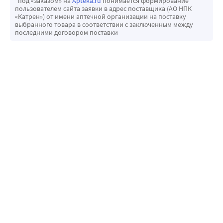
*под «заказом» на
Apteka.ru
понимается формирование
пользователем сайта заявки в адрес поставщика (АО НПК
«Катрен») от имени аптечной организации на поставку
выбранного товара в соответствии с заключенным между
последними договором поставки