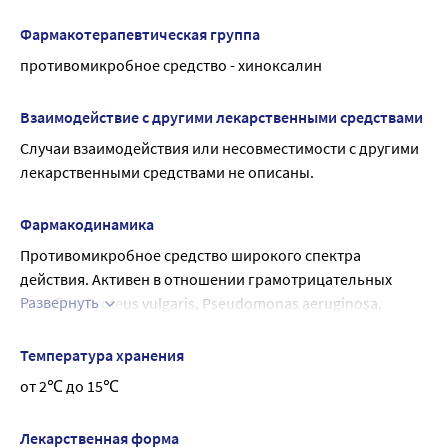
фотосенсибилизирующий эффект (появление 
пигментированных пятен на теле при воздействии 
Фармакотерапевтическая группа
солнечных лучей), зуд, околораневой дерматит.
противомикробное средство - хиноксалин
Если любые из указанных в инструкции побочных 
эффектов усугубляются, или отмечаются другие 
Взаимодействие с другими лекарственными средствами
побочные эффекты, не указанные в инструкции, следует 
Случаи взаимодействия или несовместимости с другими 
немедленно сообщить.
лекарственными средствами не описаны.
Фармакодинамика
Противомикробное средство широкого спектра 
действия. Активен в отношении грамотрицательных 
Развернуть
аэробов: Proteus vulgaris, Pseudomonas aeruginosa, 
Klebsiella pneumoniae, Esherichia coli, Shigella dysenteria, 
Shigella flexneri, Shigella boydii, Shigella sonnei, Salmonella 
Температура хранения
spp.; грамположительных аэробов: Staphylococcus spp., 
от 2℃ до 15℃
Streptococcus spp.; анаэробов: Clostridium perfringens. 
Действует на штаммы бактерий, устойчивых к другим 
Лекарственная форма
противомикробным лекарственным средствам, включая 