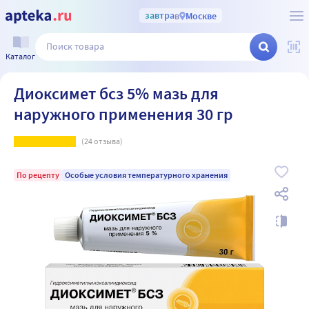
завтра
в
Москве
Каталог
Диоксимет бсз 5% мазь для
наружного применения 30 гр
(
24
отзыва)
По рецепту
Особые условия температурного хранения