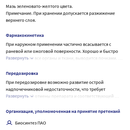
Мазь зеленовато-желтого цвета.
антибиотики разных групп. Возможно развитие 
Примечание. При хранении допускается разжижение 
лекарственной устойчивости бактерий.
верхнего слоя.
Обработка мазью ожоговых и гнойно-некротических ран 
способствует более быстрому очищению раневой 
поверхности, стимулирует регенерацию и краевую 
Фармакокинетика
эпителизацию, и благоприятно влияет на течение 
При наружном применении частично всасывается с 
раневого процесса.
раневой или ожоговой поверхности. Хорошо и быстро 
В экспериментальных исследованиях 
Развернуть
проникает во все органы и ткани, выводится почками. Не 
продемонстрировано наличие тератогенного, 
кумулирует.
эмбриотоксического и мутагенного действия.
Передозировка
При передозировке возможно развитие острой 
надпочечниковой недостаточности, что требует 
Развернуть
немедленной отмены препарата и соответствующей 
заместительной терапии. Случаи передозировки не 
описаны.
Организация, уполномоченная на принятие претензий
Биосинтез ПАО