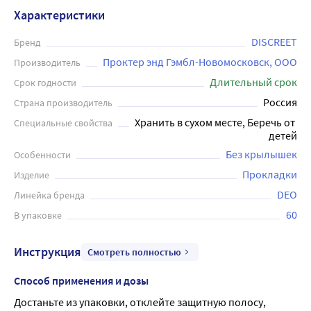
которая обеспечивает максимальное прилипание к
Характеристики
белью и повторяет естественную форму женского тела.
Они впитывают влагу и предотвращают появление
DISCREET
Бренд
неприятного запаха. Прокладки Discreet Deo Multiform -
Проктер энд Гэмбл-Новомосковск, ООО
Производитель
это прекрасное решение для ежедневной гигиены и
Длительный срок
Срок годности
соответствуют самым высоким стандартам качества. В
Россия
Страна производитель
упаковке 60 штук.
Хранить в сухом месте, Беречь от 
Специальные свойства
детей
Без крылышек
Особенности
Прокладки
Изделие
DEO
Линейка бренда
60
В упаковке
Инструкция
Смотреть полностью
Способ применения и дозы
Достаньте из упаковки, отклейте защитную полосу, 