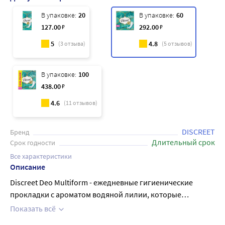
В упаковке:
20
В упаковке:
60
127
.00
₽
292
.00
₽
5
4.8
(
3
отзыва)
(
5
отзывов)
В упаковке:
100
438
.00
₽
4.6
(
11
отзывов)
DISCREET
Бренд
Длительный срок
Срок годности
Все характеристики
Описание
Discreet Deo Multiform - ежедневные гигиенические
прокладки с ароматом водяной лилии, которые
обеспечивают максимальную защиту и комфорт в
Показать всё
течение всего дня. Прокладки имеют уникальную форму,