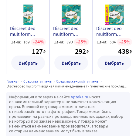
Discreet deo
Discreet deo
Discreet deo
multiform
multiform
multiform
водяная лилия
водяная лилия
водяная лилия
24
25
25
Цена:
169
Цена:
390
Цена:
584
ежедневные
ежедневные
ежедневные
127
292
438
гигиенические
гигиенические
гигиенические
₽
₽
₽
прокладки 20
прокладки 60
прокладки 100
шт.
Выбрать
шт.
Выбрать
шт.
Выбрать
главная
средства гигиены
средства женской гигиены
discreet deo multiform водяная лилия ежедневные гигиенические прокладки 60 шт.
Информация о товарах на сайте
Apteka.ru
носит
ознакомительный характер и не заменяет консультацию
врача. Внешний вид товара может отличаться
от изображённого на фотографии. Товар может быть
произведен на разных производственных площадках, выбор
из которых при заказе невозможен. У товара может
измениться наименование производителя, а товары
со старым наименованием могут быть в заказе.