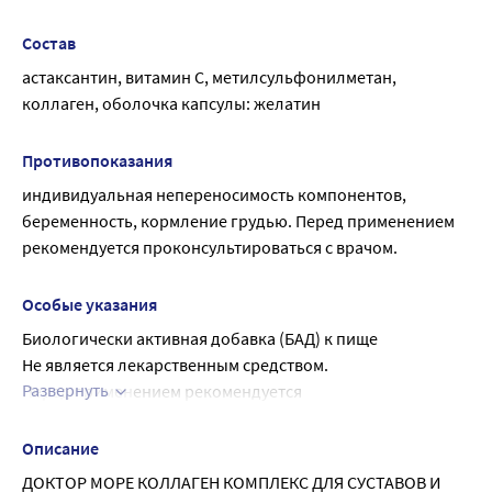
коллаген. Способствует улучшению подвижности 
суставов, снижению риска разрушения хрящевой ткани и 
Состав
их защите от возрастных изменений, стимулированию 
астаксантин, витамин С, метилсульфонилметан, 
восстановления хрящевой ткани; ускорению 
коллаген, оболочка капсулы: желатин
восстановления сухожилий и связок после травм, 
операций; укреплению костной ткани, восстановлению 
Противопоказания
ее после переломов
индивидуальная непереносимость компонентов, 
беременность, кормление грудью. Перед применением 
рекомендуется проконсультироваться с врачом.
Особые указания
Биологически активная добавка (БАД) к пище
Не является лекарственным средством.
Развернуть
Перед применением рекомендуется 
проконсультироваться с врачом
Описание
ДОКТОР МОРЕ КОЛЛАГЕН КОМПЛЕКС ДЛЯ СУСТАВОВ И