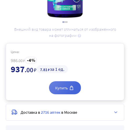
Внешний вид товара может отличаться от изображённого
на фотографии
Цена:
4
986
.00
₽
937
.00
за 1 ед.
₽
7
.81
₽
Купить
Доставка в
2716 аптек
в Москве