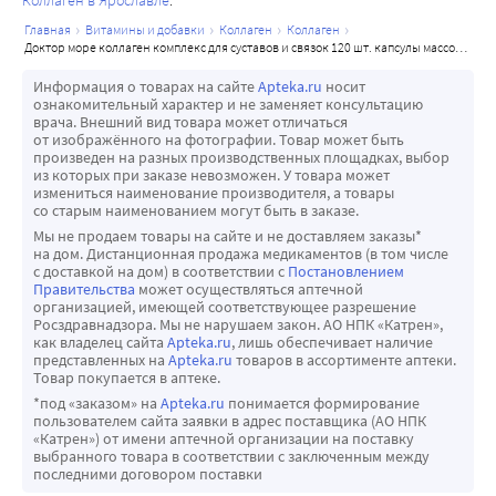
Коллаген в Ярославле
главная
витамины и добавки
коллаген
коллаген
доктор море коллаген комплекс для суставов и связок 120 шт. капсулы массой 450 мг
Информация о товарах на сайте
Apteka.ru
носит
ознакомительный характер и не заменяет консультацию
врача. Внешний вид товара может отличаться
от изображённого на фотографии. Товар может быть
произведен на разных производственных площадках, выбор
из которых при заказе невозможен. У товара может
измениться наименование производителя, а товары
со старым наименованием могут быть в заказе.
Мы не продаем товары на сайте и не доставляем заказы*
на дом. Дистанционная продажа медикаментов (в том числе
с доставкой на дом) в соответствии с
Постановлением
Правительства
может осуществляться аптечной
организацией, имеющей соответствующее разрешение
Росздравнадзора. Мы не нарушаем закон. АО НПК «Катрен»,
как владелец сайта
Apteka.ru
, лишь обеспечивает наличие
представленных на
Apteka.ru
товаров в ассортименте аптеки.
Товар покупается в аптеке.
*под «заказом» на
Apteka.ru
понимается формирование
пользователем сайта заявки в адрес поставщика (АО НПК
«Катрен») от имени аптечной организации на поставку
выбранного товара в соответствии с заключенным между
последними договором поставки