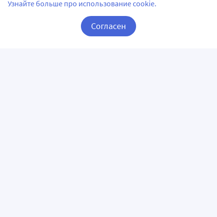
Узнайте больше про использование cookie.
Согласен
Корзина
Вход / Регистрация
ПРИЛОЖЕНИЯ
СЛЕДИТЕ ЗА НАМИ
ГОРЯЧАЯ ЛИНИЯ
О КОМПАНИИ