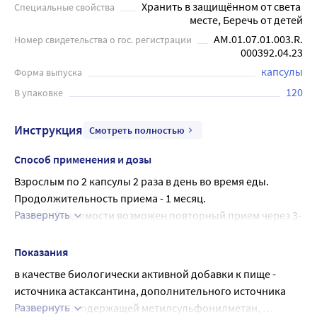
Хранить в защищённом от света 
Специальные свойства
месте, Беречь от детей
AM.01.07.01.003.R.
Номер свидетельства о гос. регистрации
000392.04.23
капсулы
Форма выпуска
120
В упаковке
Инструкция
Смотреть полностью
Способ применения и дозы
Взрослым по 2 капсулы 2 раза в день во время еды.
Продолжительность приема - 1 месяц.
Развернуть
При необходимости возможен повторный прием через 3-
4 недели.
Показания
в качестве биологически активной добавки к пище - 
источника астаксантина, дополнительного источника 
Развернуть
витамина С, содержащей метилсульфонилметан, 