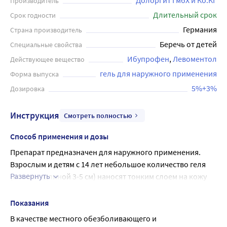
Долоргит ГмбХ и Ко.КГ
Производитель
Длительный срок
Срок годности
Германия
Страна производитель
Беречь от детей
Специальные свойства
Ибупрофен
Левоментол
Действующее вещество
гель для наружного применения
Форма выпуска
5%+3%
Дозировка
Инструкция
Смотреть полностью
Способ применения и дозы
Препарат предназначен для наружного применения.
Взрослым и детям с 14 лет небольшое количество геля 
Развернуть
(полоску длиной 3-5 см) наносят тонким слоем на кожу 
над очагом поражения и втирают легкими движениями.
Сразу после применения препарата необходимо вымыть 
Показания
руки, если они не являются объектом для лечения.
В качестве местного обезболивающего и 
Повторное применение препарата возможно не ранее, 