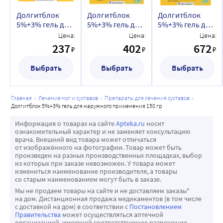
Долгитблок
Долгитблок
Долгитблок
5%+3% гель для
5%+3% гель для
5%+3% гель для
наружного
наружного
наружного
Цена:
Цена:
Цена:
применения 20
применения 50
применения 100
237
402
672
₽
₽
₽
гр
гр
гр
Выбрать
Выбрать
Выбрать
главная
лечение ног и суставов
препараты для лечения суставов
долгитблок 5%+3% гель для наружного применения 150 гр
Информация о товарах на сайте
Apteka.ru
носит
ознакомительный характер и не заменяет консультацию
врача. Внешний вид товара может отличаться
от изображённого на фотографии. Товар может быть
произведен на разных производственных площадках, выбор
из которых при заказе невозможен. У товара может
измениться наименование производителя, а товары
со старым наименованием могут быть в заказе.
Мы не продаем товары на сайте и не доставляем заказы*
на дом. Дистанционная продажа медикаментов (в том числе
с доставкой на дом) в соответствии с
Постановлением
Правительства
может осуществляться аптечной
организацией, имеющей соответствующее разрешение