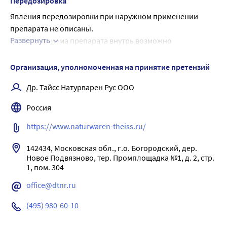
Передозировка
Комбинация ибупрофена и левоментола уменьшает боль 
Явления передозировки при наружном применении 
и воспаление, эффективна при боли в суставах при 
препарата не описаны.
движении и в покое, уменьшает утреннюю скованность 
Развернуть
В случае приема препарата внутрь возможно 
суставов.
возникновение головной боли, рвоты, сонливости, 
снижения артериального давления. Рекомендовано 
Организация, уполномоченная на принятие претензий
промывание желудка (только в течение часа после 
Др. Тайсс Натурварен Рус ООО
приема), прием активированного угля, щелочное питье, 
форсированный диурез, симптоматическая терапия.
Россия
https://www.naturwaren-theiss.ru/
142434, Московская обл., г.о. Богородский, дер. 
Новое Подвязново, тер. Промплощадка №1, д. 2, стр. 
1, пом. 304
office@dtnr.ru
(495) 980-60-10