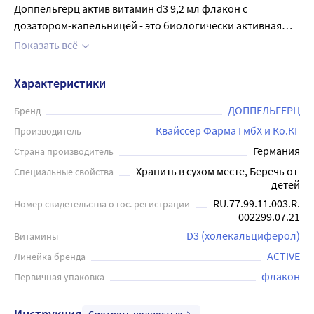
Доппельгерц актив витамин d3 9,2 мл флакон с
дозатором-капельницей - это биологически активная
добавка ) к пище. Способствует восполнению дефицита
Показать всё
витамина D3, укреплению защитных сил организма,
поддержанию функции иммунной системы, улучшению
Характеристики
состояния костной ткани и зубов, снижению риска
развития остеопороза 1 КАПЛЯ СОДЕРЖИТ: Витамин D3
ДОППЕЛЬГЕРЦ
Бренд
12,5 мкг (500 МЕ) . Взрослым по 1 капле в день во время
Квайссер Фарма ГмбХ и Ко.КГ
Производитель
еды. Продолжительность приема - 1 месяц. При
Германия
Страна производитель
необходимости прием можно повторить. Перед
Хранить в сухом месте, Беречь от 
Специальные свойства
применением необходимо проконсультироваться с
детей
врачом.
RU.77.99.11.003.R.
Номер свидетельства о гос. регистрации
002299.07.21
D3 (холекальциферол)
Витамины
ACTIVE
Линейка бренда
флакон
Первичная упаковка
Инструкция
Смотреть полностью