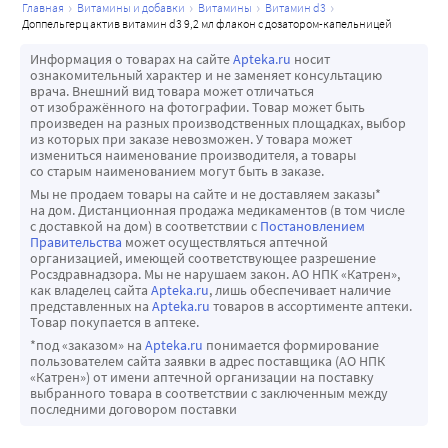
главная
витамины и добавки
витамины
витамин d3
доппельгерц актив витамин d3 9,2 мл флакон с дозатором-капельницей
Информация о товарах на сайте
Apteka.ru
носит
ознакомительный характер и не заменяет консультацию
врача. Внешний вид товара может отличаться
от изображённого на фотографии. Товар может быть
произведен на разных производственных площадках, выбор
из которых при заказе невозможен. У товара может
измениться наименование производителя, а товары
со старым наименованием могут быть в заказе.
Мы не продаем товары на сайте и не доставляем заказы*
на дом. Дистанционная продажа медикаментов (в том числе
с доставкой на дом) в соответствии с
Постановлением
Правительства
может осуществляться аптечной
организацией, имеющей соответствующее разрешение
Росздравнадзора. Мы не нарушаем закон. АО НПК «Катрен»,
как владелец сайта
Apteka.ru
, лишь обеспечивает наличие
представленных на
Apteka.ru
товаров в ассортименте аптеки.
Товар покупается в аптеке.
*под «заказом» на
Apteka.ru
понимается формирование
пользователем сайта заявки в адрес поставщика (АО НПК
«Катрен») от имени аптечной организации на поставку
выбранного товара в соответствии с заключенным между
последними договором поставки