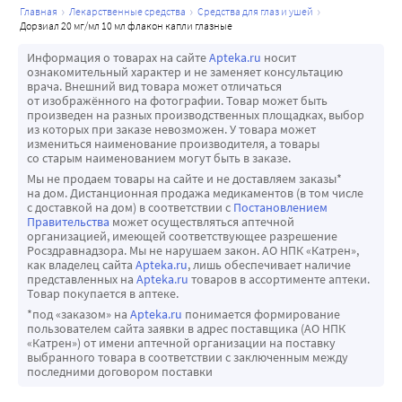
главная
лекарственные средства
средства для глаз и ушей
дорзиал 20 мг/мл 10 мл флакон капли глазные
Информация о товарах на сайте
Apteka.ru
носит
ознакомительный характер и не заменяет консультацию
врача. Внешний вид товара может отличаться
от изображённого на фотографии. Товар может быть
произведен на разных производственных площадках, выбор
из которых при заказе невозможен. У товара может
измениться наименование производителя, а товары
со старым наименованием могут быть в заказе.
Мы не продаем товары на сайте и не доставляем заказы*
на дом. Дистанционная продажа медикаментов (в том числе
с доставкой на дом) в соответствии с
Постановлением
Правительства
может осуществляться аптечной
организацией, имеющей соответствующее разрешение
Росздравнадзора. Мы не нарушаем закон. АО НПК «Катрен»,
как владелец сайта
Apteka.ru
, лишь обеспечивает наличие
представленных на
Apteka.ru
товаров в ассортименте аптеки.
Товар покупается в аптеке.
*под «заказом» на
Apteka.ru
понимается формирование
пользователем сайта заявки в адрес поставщика (АО НПК
«Катрен») от имени аптечной организации на поставку
выбранного товара в соответствии с заключенным между
последними договором поставки