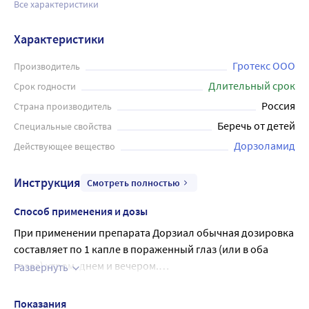
Все характеристики
Характеристики
Гротекс ООО
Производитель
Длительный срок
Срок годности
Россия
Страна производитель
Беречь от детей
Специальные свойства
Дорзоламид
Действующее вещество
Инструкция
Смотреть полностью
Способ применения и дозы
При применении препарата Дорзиал обычная дозировка
составляет по 1 капле в пораженный глаз (или в оба
глаза) утром, днем и вечером.
Развернуть
При замене какого-либо противоглаукомного препарата
Отделить одну тюбик-капельницу.
на Дорзиал следует начать лечение препаратом Дорзиал
Вскрыть тюбик-капельницу (убедившись, что раствор
Показания