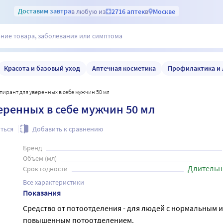
Доставим
завтра
в любую из
2716 аптек
в
Москве
Красота и базовый уход
Аптечная косметика
Профилактика и 
рспирант для уверенных в себе мужчин 50 мл
еренных в себе мужчин 50 мл
ться
Добавить к сравнению
Бренд
Объем (мл)
Длительн
Срок годности
Все характеристики
Показания
Средство от потоотделения - для людей с нормальным и
повышенным потоотделением.