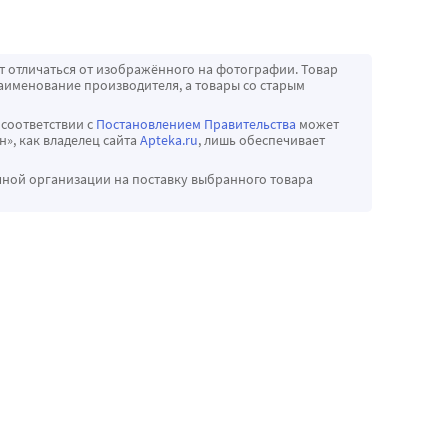
т отличаться от изображённого на фотографии. Товар
аименование производителя, а товары со старым
 соответствии с
Постановлением Правительства
может
», как владелец сайта
Apteka.ru
, лишь обеспечивает
чной организации на поставку выбранного товара