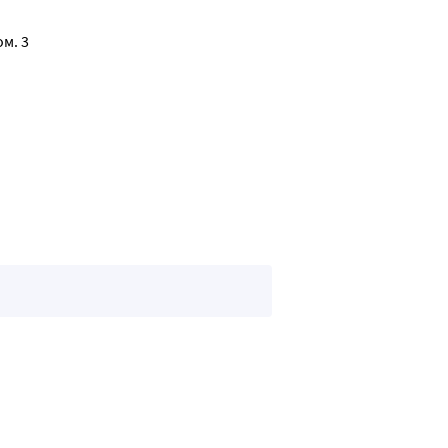
 подмышечных впадин.
ом. 3