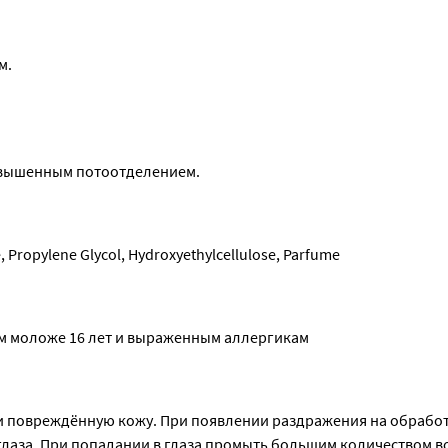
м.
повышенным потоотделением.
 Propylene Glycol, Hydroxyethylcellulose, Parfume
м моложе 16 лет и выраженным аллергикам
и повреждённую кожу. При появлении раздражения на обработ
глаза. При попадании в глаза промыть большим количеством во