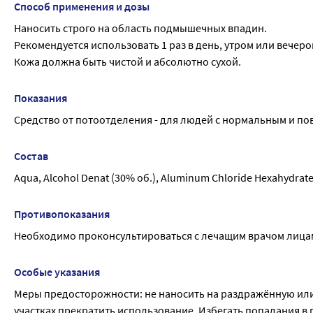
Способ применения и дозы
Наносить строго на область подмышечных впадин.
Рекомендуется использовать 1 раз в день, утром или вечеро
Кожа должна быть чистой и абсолютно сухой.
Показания
Средство от потоотделения - для людей с нормальным и 
Состав
Aqua, Alcohol Denat (30% об.), Aluminum Chloride Hexahydrate,
Противопоказания
Необходимо проконсультироваться с лечащим врачом лица
Особые указания
Меры предосторожности: не наносить на раздражённую ил
участках прекратить использование. Избегать попадания в 