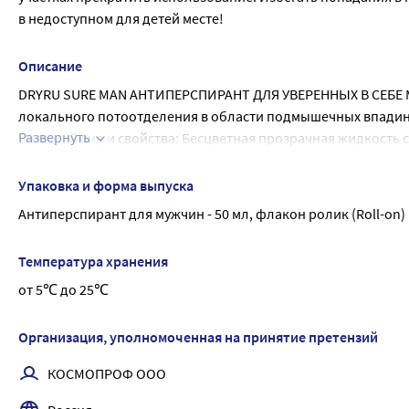
в недоступном для детей месте!
Описание
DRYRU SURE MAN АНТИПЕРСПИРАНТ ДЛЯ УВЕРЕННЫХ В СЕБЕ М
локального потоотделения в области подмышечных впадин
Развернуть
Внешний вид и свойства: Бесцветная прозрачная жидкость
Возраст: с 16 лет
Активные ингредиенты состава проникают в межклеточное п
Упаковка и форма выпуска
«пробку», сужая потовые протоки.
Антиперспирант для мужчин - 50 мл, флакон ролик (Roll-on)
Сохраняясь в протоках до нескольких дней, «пробки-заглу
Концепция серии - «Единый парфюм - разные продукты» - 
Температура хранения
товаров (шампуни, дезодорирующие гели для душа, антипе
от 5℃ до 25℃
Единый парфюм - разные продукты
При обильном и нормальном потоотделении
Подходит для людей с нормальным и повышенным потоотд
Организация, уполномоченная на принятие претензий
Комфорт
КОСМОПРОФ ООО
Дает чувство уверенности и комфорта надолго.
Специальные особенности: Дерматологически протестиров