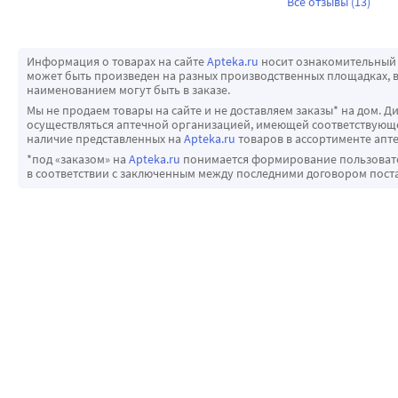
Все отзывы (13)
Информация о товарах на сайте
Apteka.ru
носит ознакомительный 
может быть произведен на разных производственных площадках, в
наименованием могут быть в заказе.
Мы не продаем товары на сайте и не доставляем заказы* на дом. Д
осуществляться аптечной организацией, имеющей соответствующее
наличие представленных на
Apteka.ru
товаров в ассортименте апте
*под «заказом» на
Apteka.ru
понимается формирование пользовател
в соответствии с заключенным между последними договором пост