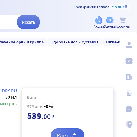
~ 5 дней
Срок хранения заказа
Искать
Акции
Уценка
Корзина
лечение орви и гриппа
Здоровье ног и суставов
Гигиена и уход
DRY RU
50 мл
Цена:
ый срок
6
573
.40
₽
539
.00
₽
Купить