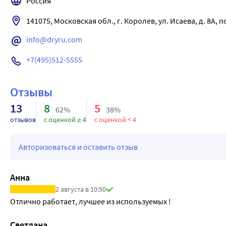
Россия
Результат: Локальная остановка потоотделения в области
141075, Московская обл., г. Королев, ул. Исаева, д. 8А, п
info@dryru.com
+7(495)512-5555
Отзывы
13
8
5
62%
38%
отзывов
с оценкой ≥ 4
с оценкой < 4
Авторизоваться и оставить отзыв
Анна
2 августа в 10:50
Отлично работает, лучшее из используемых !
Светлана