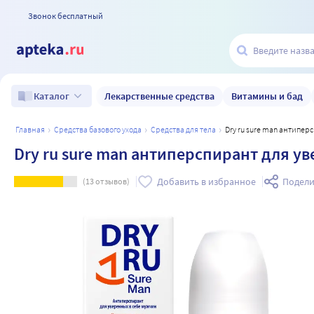
Звонок бесплатный
Лекарственные средства
Витамины и бад
Каталог
главная
средства базового ухода
средства для тела
Dry ru sure man антипе
Dry ru sure man антиперспирант для ув
Добавить в избранное
Подели
(
13
отзывов)